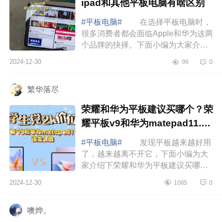
ipad和其他平板电脑有啥区别
#平板电脑#
在选择平板电脑时，
很多消费者都会面临Apple和华为这两
个品牌的抉择。下面小编为大家介绍
下ipad平板和其它平板一样吗？ipad
2024-12-30
96
0
和其他平板电脑有啥区别 ipad和
其他平板电...
繁华落尽
荣耀和华为平板建议买哪个？荣
耀平板v9和华为matepad11.5
哪个好
#平板电脑#
发现平板越来越好用
了，越来越离不开它，下面小编为大
家介绍下荣耀和华为平板建议买哪
个？荣耀平板v9和华为matepad11.5
2024-12-30
1065
0
哪个好 荣耀平板v9和华为
matepad11.5哪个...
噢烨。