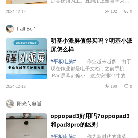
是看视频为主。直到用上全新华为
MatePadPro13.2英寸，才发现它真的
2024-12-12
102
0
改变了我的看法。下面小编为大家介
绍下华为Mate...
Fall Bo ˇ
明基小派屏值得买吗？明基小派
屏怎么样
#平板电脑#
作业越来越多，由于
现在作业都是电子文档，之前手机，
iPad屏幕都偏小，这次安排27寸的明
基小派护眼屏给兄妹俩当学习助手。
2024-12-12
190
0
下面小编为大家介绍下明基小派屏值
得买吗？明...
阳光乀邂逅
oppopad3好用吗?oppopad3
和pad3pro的区别
#平板电脑#
作为新时代的韭菜，