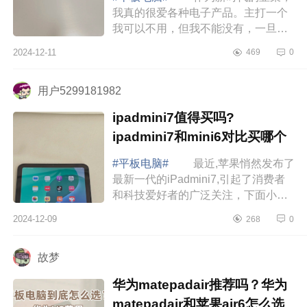
我真的很爱各种电子产品。主打一个
我可以不用，但我不能没有，一旦拥
有了我就老实了。你们说的最近，唯
2024-12-11
469
0
一不会吃灰的就只有这台OPPOPad3
了。下面小编...
用户5299181982
ipadmini7值得买吗?
ipadmini7和mini6对比买哪个
#平板电脑#
最近,苹果悄然发布了
最新一代的iPadmini7,引起了消费者
和科技爱好者的广泛关注，下面小编
为大家介绍下ipadmini7值得买吗?
2024-12-09
268
0
ipadmini7和mini6对比买哪个
ipadmini7值得...
故梦
华为matepadair推荐吗？华为
matepadair和苹果air6怎么选