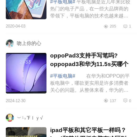
#平板电脑#
平板电脑是近几年来比较
热门的电子产品，在一些大品牌商的
带领下，平板电脑的技术也越来越成
熟，不断的发展升级，为消费者带来
2020-04-03
205
1
了全新的感受。那么，平板电脑和笔
记本电脑哪...
吻上你的心
oppoPad3支持手写笔吗?
oppopad3和华为11.5s买哪个
#平板电脑#
在华为和OPPO的平
板电脑中，哪款更实用是许多消费者
关心的问题。从整体来看，华为的平
板在系统优化、用户体验以及续航方
2024-12-30
137
0
面表现更加突出，尤其是在高效办公
和多任务处理...
︶ㄣ℉ｌｙ√
ipad平板和其它平板一样吗？