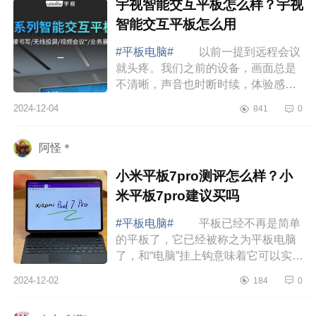
宇视智能交互平板怎么样？宇视
智能交互平板怎么用
#平板电脑#
以前一提到远程会议
就头疼。我们之前的设备，画面总是
不清晰，声音也时断时续，体验感很
一般。最近公司引入了宇视智能交互
2024-12-04
841
0
平板，这可真是个大改变。下面小编
为大家介绍...
阿怪＊
小米平板7pro测评怎么样？小
米平板7pro建议买吗
#平板电脑#
平板已经不再是简单
的平板了，它已经被称之为平板电脑
了，和“电脑”挂上钩意味着它可以实现
轻办公，下面小编为大家介绍下小米
2024-12-02
184
0
平板7pro测评怎么样？小米平板7pro
建议买...