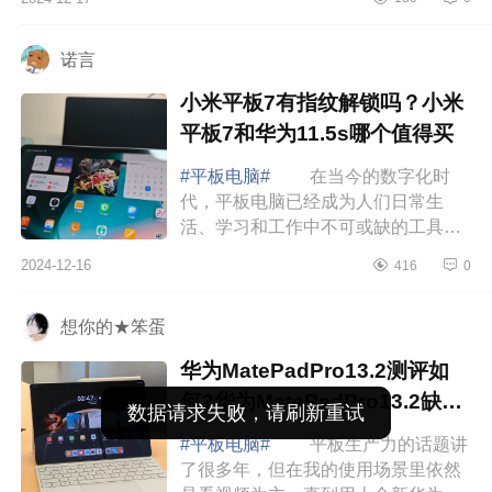
配置？荣耀平板V9建议买吗 荣耀
平板v9参数...
诺言
小米平板7有指纹解锁吗？小米
平板7和华为11.5s哪个值得买
#平板电脑#
在当今的数字化时
代，平板电脑已经成为人们日常生
活、学习和工作中不可或缺的工具。
而对于预算有限的消费者来说，如何
2024-12-16
416
0
在千元价位挑选一款性价比高的平板
电脑，无疑是一...
想你的★笨蛋
华为MatePadPro13.2测评如
何?华为MatePadPro13.2缺点
有哪些
#平板电脑#
平板生产力的话题讲
了很多年，但在我的使用场景里依然