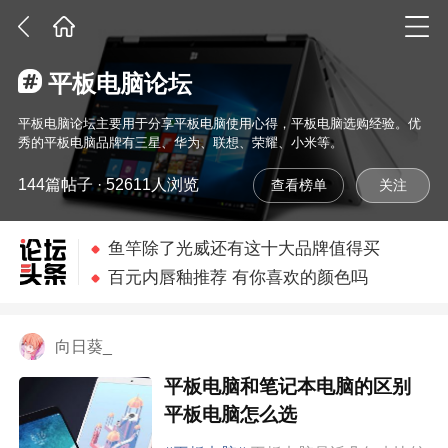
平板电脑论坛
平板电脑论坛主要用于分享平板电脑使用心得，平板电脑选购经验。优
秀的平板电脑品牌有三星、华为、联想、荣耀、小米等。
144篇帖子 · 52611人浏览
查看榜单
孕期长胎不长肉 产后辣出新高度
鱼竿除了光威还有这十大品牌值得买
百元内唇釉推荐 有你喜欢的颜色吗
羽毛球拍那么多种大神给你推荐几款
宝宝不好好吃饭 学几招搞定他/她
向日葵_
四款平价眼线笔推荐 自然不晕染
平板电脑和笔记本电脑的区别
孕期长胎不长肉 产后辣出新高度
平板电脑怎么选