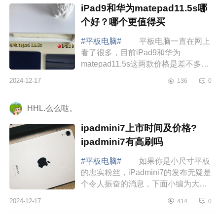
iPad9和华为matepad11.5s哪
个好？哪个更值得买
#平板电脑#
平板电脑一直在网上
看了很多，目前iPad9和华为
matepad11.5s这两款价格是差不多
的，个人更偏向华为多一些，但是现
2024-12-17
136
0
在居然没货了，下面小编为大家介绍
下iPad9和华为matepa...
HHL.么么哒。
ipadmini7上市时间及价格?
ipadmini7有高刷吗
#平板电脑#
如果你是小尺寸平板
的忠实粉丝，iPadmini7的发布无疑是
个令人振奋的消息，下面小编为大家
介绍下ipadmini7上市时间及价格?
2024-12-17
414
0
ipadmini7有高刷吗 ipadmini7上
市时间及价格...