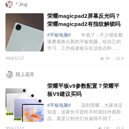
* Jing
荣耀magicpad2屏幕反光吗？
荣耀magicpad2有指纹解锁吗
#平板电脑#
年底了，不少朋友都
琢磨着换台新的平板电脑，给自己的
学习、工作或者娱乐生活加点料，下
面小编为大家介绍下荣耀magicpad2
2024-12-17
92
0
屏幕反光吗？荣耀magicpad2有指纹
解锁吗 荣...
陌上花开
荣耀平板v9参数配置？荣耀平
板V9建议买吗
#平板电脑#
说到荣耀，大家肯定
知道，这家伙可是时不时就往外抛新
品，真是让粉丝们兴奋得不得了。下
面小编为大家介绍下荣耀平板v9参数
2024-12-17
130
0