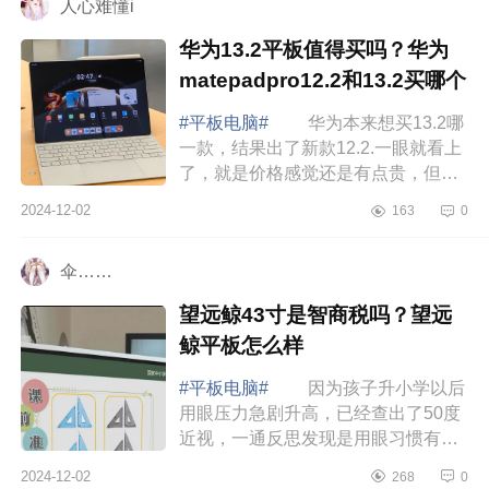
人心难懂i
华为13.2平板值得买吗？华为
matepadpro12.2和13.2买哪个
#平板电脑#
华为本来想买13.2哪
一款，结果出了新款12.2.一眼就看上
了，就是价格感觉还是有点贵，但平
板真的是颜值太好看啦，一个没忍
2024-12-02
163
0
住，就入手了，现在看看，有的已经
降价几百了，...
伞……
望远鲸43寸是智商税吗？望远
鲸平板怎么样
#平板电脑#
因为孩子升小学以后
用眼压力急剧升高，已经查出了50度
近视，一通反思发现是用眼习惯有问
题，孩子一直趴着看书看网课，近距
2024-12-02
268
0
离用眼真的特别容易长眼轴，还好遇