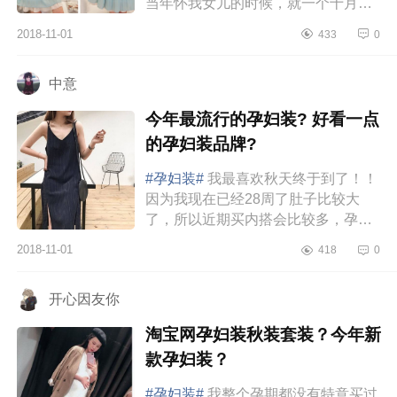
当年怀我女儿的时候，就一个十月妈
咪，那衣服还巨丑，也是穿了九个月
2018-11-01
433
0
呢。这次二胎我怀孕到现在除了裤...
中意
今年最流行的孕妇装? 好看一点
的孕妇装品牌?
#孕妇装#
我最喜欢秋天终于到了！！
因为我现在已经28周了肚子比较大
了，所以近期买内搭会比较多，孕期
买内搭是最实穿的！！因为孕前的外
2018-11-01
418
0
套，宽松一点的其实都能穿呀，持
家...
开心因友你
淘宝网孕妇装秋装套装？今年新
款孕妇装？
#孕妇装#
我整个孕期都没有特意买过