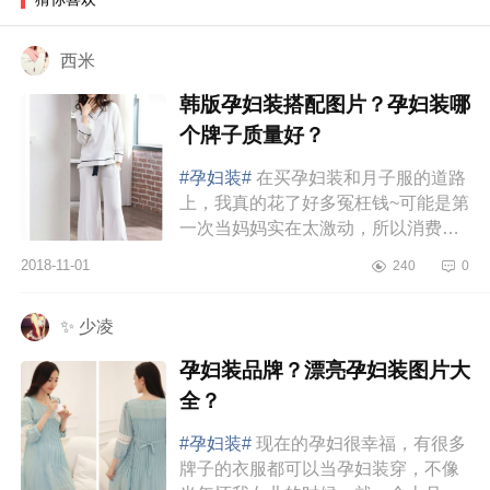
西米
韩版孕妇装搭配图片？孕妇装哪
个牌子质量好？
#孕妇装#
在买孕妇装和月子服的道路
上，我真的花了好多冤枉钱~可能是第
一次当妈妈实在太激动，所以消费各
种不理性……买回来的衣服，不是田
2018-11-01
240
0
园小碎花、就是各种大妈睡衣风，...
✨ 少凌
孕妇装品牌？漂亮孕妇装图片大
全？
#孕妇装#
现在的孕妇很幸福，有很多
牌子的衣服都可以当孕妇装穿，不像