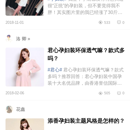
很“正统”的孕妇装，但不要觉得我不
胖！其实图片里的我已经涨了30斤
+大多数肉都在腰上和腿上。很多孕妇
2018-11-01
533
0
有误区，就是越胖越要穿特别肥大...
洛 卿 »
君心孕妇装环保透气嘛？款式多
吗？
#君心#
君心孕妇装环保透气嘛？款式
多吗？推荐回答：君心孕妇装中国孕
装十大名优品牌，由香港誉信国际集
团与广州市君尚服装公司共同打造。
2018-02-06
505
0
君心孕妇装采用企业独特配置纱线的
环保面...
花鑫
添香孕妇装主题风格是怎样的？