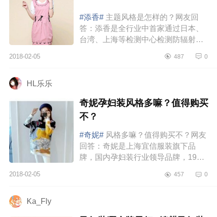
#添香#
主题风格是怎样的？网友回
答：添香是全行业中首家通过日本、
台湾、上海等检测中心检测防辐射率
达到99.9%以上的品牌，它的孕妇装
2018-02-05
487
0
在市面上销量很好，在防辐射孕妇
服...
HL乐乐
奇妮孕妇装风格多嘛？值得购买
不？
#奇妮#
风格多嘛？值得购买不？网友
回答：奇妮是上海宜信服装旗下品
牌，国内孕妇装行业领导品牌，1992
年开设内地第一家孕妇时尚孕哺用品
2018-02-05
457
0
专门店，在台湾有四十年历史。奇...
Ka_Fly