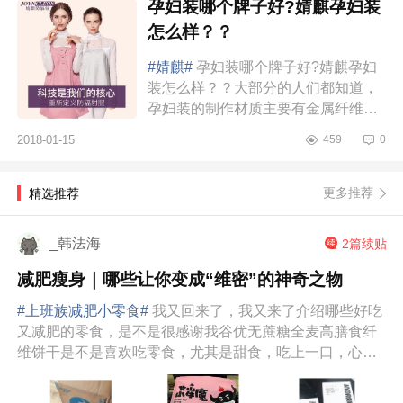
孕妇装哪个牌子好?婧麒孕妇装
怎么样？？
#婧麒#
孕妇装哪个牌子好?婧麒孕妇
装怎么样？？大部分的人们都知道，
孕妇装的制作材质主要有金属纤维材
质和银纤维材质两种。其中，金属纤
2018-01-15
459
0
维是制作金属纤维防辐射孕妇装的主
要材质，...
更多推荐
精选推荐
_韩法海
2篇续贴
减肥瘦身｜哪些让你变成“维密”的神奇之物
#上班族减肥小零食#
我又回来了，我又来了介绍哪些好吃
又减肥的零食，是不是很感谢我谷优无蔗糖全麦高膳食纤
维饼干是不是喜欢吃零食，尤其是甜食，吃上一口，心里
感觉无比满足，但是吃太多的甜...