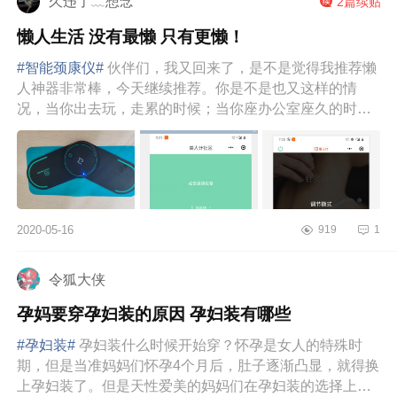
久违了﹏想念
2篇续贴
懒人生活 没有最懒 只有更懒！
#智能颈康仪#
伙伴们，我又回来了，是不是觉得我推荐懒
人神器非常棒，今天继续推荐。你是不是也又这样的情
况，当你出去玩，走累的时候；当你座办公室座久的时候
亦或者是当你想要放松的时...
2020-05-16
919
1
令狐大侠
孕妈要穿孕妇装的原因 孕妇装有哪些
#孕妇装#
孕妇装什么时候开始穿？怀孕是女人的特殊时
期，但是当准妈妈们怀孕4个月后，肚子逐渐凸显，就得换
上孕妇装了。但是天性爱美的妈妈们在孕妇装的选择上可