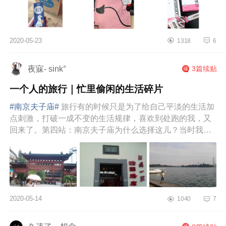
2020-05-23
1318
6
夜寐- sink°
3篇续贴
一个人的旅行｜忙里偷闲的生活碎片
#南京夫子庙#
旅行有的时候只是为了给自己平淡的生活加
点刺激，打破一成不变的生活规律，喜欢到处跑的我，又
回来了。第四站：南京夫子庙为什么选择这儿？当时我就
是听同事说了一下，说南...
2020-05-14
1040
7