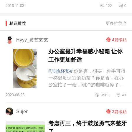
款不错的单品和旗舰店。 益智学
2016-11-03
122
0
习、益智玩具品牌旗舰店推荐： 费
雪官方旗舰店 &n
更多推荐
精选推荐
Hyyy_黄艺艺艺
4篇续贴
办公室提升幸福感小秘籍 让你
工作更加舒适
#加热杯垫#
你是否，想要一伸手可得
一杯温度适宜的奶茶？你是否，在办
公室忙了一会，刚冲的咖啡就凉了？
你是否，开水壶烧完的水太烫，总是
2020-08-25
3561
43
不知道什么时候可以喝的上？其实，
关于喝水这...
Sujen
3篇续贴
考虑再三，终于鼓起勇气来整牙
了