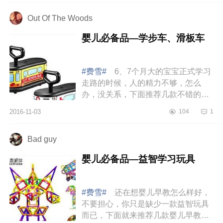
Out Of The Woods
婴儿必备品—学步车、滑板车
#费雪#
6、7个月大的宝宝正式学习
走路的时候，人的精力不够，怎么
办，没关系，下面推荐几款不错的学
步车和旗舰店，帮助你的孩子学习走
2016-11-03
104
1
路。 学步车、滑板车品牌旗舰店推
荐： 好孩子官方
Bad guy
婴儿必备品—益智学习玩具
#费雪#
还在想婴儿早教怎么样好，
不要担心，你只是缺少一款益智玩具
而已，下面就来推荐几款婴儿早教几