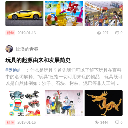
时间陪伴，希望通...
2019-01-16
精华
207
0
扯淡的青春
玩具的起源由来和发展简史
#奥迪#
一：什么是玩具？首先我们可以了解下玩具在百科
中的名词解释。“玩具”泛指一切可用来玩的物品，玩具既可
以是自然体例如：沙子、石块、树枝、泥巴等非人工制作
的对象；也可...
2019-01-16
精华
3444
0