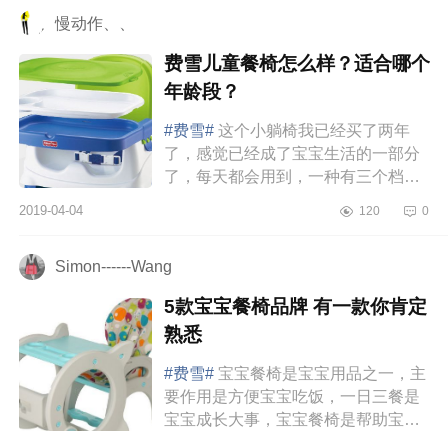
慢动作、、
费雪儿童餐椅怎么样？适合哪个
年龄段？
#费雪#
这个小躺椅我已经买了两年
了，感觉已经成了宝宝生活的一部分
了，每天都会用到，一种有三个档位
的模式已经被我全部解锁，在我看娃
2019-04-04
120
0
的日常中堪称我的小助手。0-3个月...
Simon------Wang
5款宝宝餐椅品牌 有一款你肯定
熟悉
#费雪#
宝宝餐椅是宝宝用品之一，主
要作用是方便宝宝吃饭，一日三餐是
宝宝成长大事，宝宝餐椅是帮助宝宝
养成好好吃饭的好习惯，这样不仅父