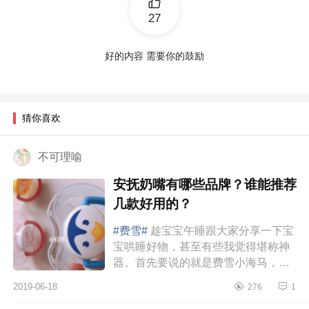
27
好的内容 需要你的鼓励
猜你喜欢
不可理喻
安抚奶嘴有哪些品牌？谁能推荐
几款好用的？
#费雪#
趁宝宝午睡跟大家分享一下宝
宝哄睡好物，甚至有些我觉得堪称神
器。首先要说的就是费雪小海马，这
个是我在月子里在小红书上看了很多
2019-06-18
276
1
宝妈们分享的好物，于是拔草回...