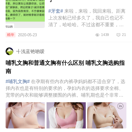
#牙套#
来啦，来啦，我回来啦。距离
上次发帖已经多久了，我自己也记不
清了，哈哈哈。不过这都不重要，重
要的是，我又来给大家分享戴隐形牙
2020-05-23
精华
1439
21
套的感受啦～前四副牙套带完，我发
现我第...
╉浅蓝铯啲嗳
哺乳文胸和普通文胸有什么区别 哺乳文胸选购指
南
#哺乳文胸#
在孕期有些内衣内裤孕妈妈都不适合穿了，选
择内衣也是有特别的要求的，孕妇内衣的选择要求全棉、
宽带的内衣和能够调整腰围的内裤。哺乳期也是个非常时
期，这时候内衣承载着...