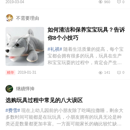
2019-03-04
960
0
母照顾宝宝的过程中会省心，不用追
着喂饭...
不需要理由
如何清洁和保养宝宝玩具？告诉
你8个小技巧
#礼祺#
随着生活质量的提高，每个宝
宝都会拥有很多的玩具，玩具在生产
和宝宝玩耍的过程中，肯定会产生很
多肉眼看不见的细菌，宝宝玩玩具的
2019-01-31
精华
141
0
过程中身体、手、和嘴巴都可能经常
的接触...
继續愅掵
选购玩具过程中常见的八大误区
#费雪#
现在上幼儿园前的小朋友除了吃喝拉撒睡，剩余大
多数时间可能都是在玩玩具，小朋友拥有的玩具无论是种
类还是数量都更加丰富。一方面可能家长的确比较忙缺少