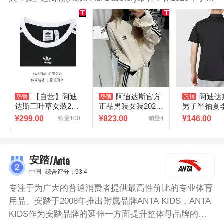
近纽伦堡的赫佐格奥拉赫(Herzogenaurach)开始生产鞋
类产品。阿迪达斯运动服精选高品质面料，穿着舒适透
气，保暖不紧绷。胸前阿迪达斯经典标志，设计简约大
方。
【自营】阿迪
阿迪达斯官方
阿迪达
达斯三叶草女装26
正品男装女装2026
男子半袖夏
夏季新款运动服休
秋款修身针织夹克
服POLO衫
¥
299.00
¥
823.00
¥
146.00
销量100
销量4
闲短袖T恤JC8703
运动服华夫格外套
松跑步T恤HR
/Anta
安踏
中国
综合评分：93.4
专注于为广大的普通消费者提供最高性价比的专业体育
用品。安踏于2008年推出附属品牌ANTA KIDS，ANTA
KIDS作为安踏品牌的延伸一方面提升整体母品牌的竞