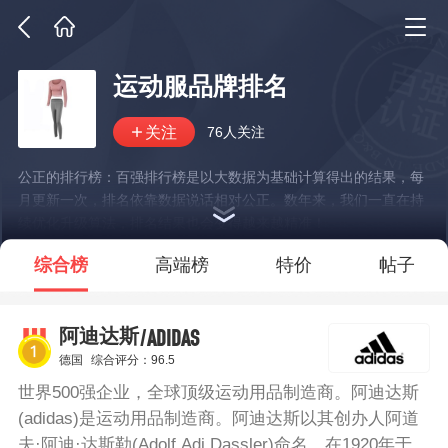
运动服品牌排名
76人关注
公正的排行榜：百强排行榜是以大数据为基础计算得出的结果，每
月更新一次，排名依靠数据说话相对公正。数年来，我们一直在持
续优化升级算法，排名结果也会变得越来越精准！
*说明：仅展示部分数据
综合榜
高端榜
特价
帖子
/ADIDAS
阿迪达斯
德国
综合评分：96.5
世界500强企业，全球顶级运动用品制造商。阿迪达斯
(adidas)是运动用品制造商。阿迪达斯以其创办人阿道
夫·阿迪·达斯勒(Adolf Adi Dassler)命名，在1920年于接