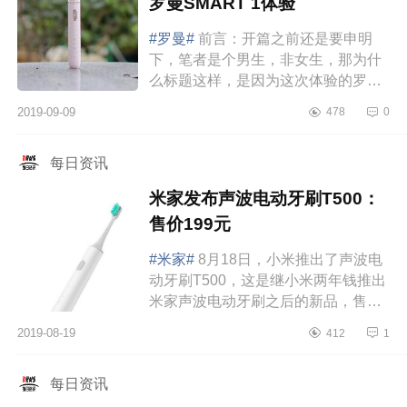
罗曼SMART 1体验
#罗曼#
前言：开篇之前还是要申明
下，笔者是个男生，非女生，那为什
么标题这样，是因为这次体验的罗曼
SMART1电动牙刷确实太过于精致
2019-09-09
478
0
了，抛开所有电动牙刷差不多的功能
及鼓吹的卖点...
每日资讯
米家发布声波电动牙刷T500：
售价199元
#米家#
8月18日，小米推出了声波电
动牙刷T500，这是继小米两年钱推出
米家声波电动牙刷之后的新品，售价
依然是199元，8月20日开售。这款电
2019-08-19
412
1
动牙刷拥有三档模式，分别是标准模
式，轻柔...
每日资讯