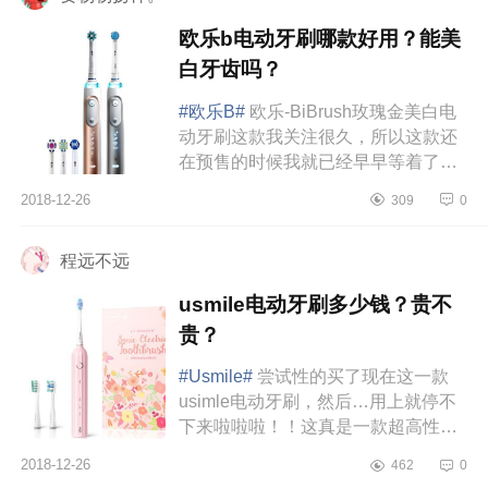
欧乐b电动牙刷哪款好用？能美
白牙齿吗？
#欧乐B#
欧乐-BiBrush玫瑰金美白电
动牙刷这款我关注很久，所以这款还
在预售的时候我就已经早早等着了。
正好马爸爸家的活动空前给力，不是
2018-12-26
309
0
送电动牙刷就是送洁面仪，所以很...
程远不远
usmile电动牙刷多少钱？贵不
贵？
#Usmile#
尝试性的买了现在这一款
usimle电动牙刷，然后…用上就停不
下来啦啦啦！！这真是一款超高性价
比的牙刷啦！先来说说颜值。Tiffany
2018-12-26
462
0
蓝粉是我一下子就看上的，现在又