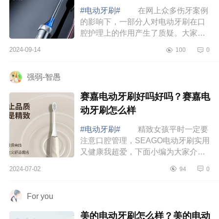
#电动牙刷#
在网上众多伤牙案例
的影响下，一部分人对电动牙刷在口
腔护理上的作用产生了质疑。大家不
必过分担心，我因此决定开展一次电
2024-09-14
100
0
动牙刷测评，下面小编为大家介绍下
创维和舒客...
强弱-智愚
赛嘉电动牙刷好吗好吗？赛嘉电
动牙刷怎么样
#电动牙刷#
精致女孩平时一定要
注意口腔管理，SEAGO电动牙刷实用
又健康我超爱，下面小编为大家介绍
下赛嘉电动牙刷好吗好吗？赛嘉电动
2024-07-02
94
0
牙刷怎么样 赛嘉电动牙刷好吗好
吗 赛嘉s...
For you
美的电动牙刷怎么样？美的电动