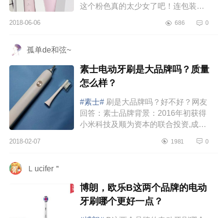
这个粉色真的太少女了吧！连包装都
特别少女心，我买它就是因为它好
2018-06-06
686
0
看，颜值简直了！连使用感和质感
都...
孤单de和弦~
素士电动牙刷是大品牌吗？质量
怎么样？
#素士#
刷是大品牌吗？好不好？网友
回答：素士品牌背景：2016年初获得
小米科技及顺为资本的联合投资,成为
小米生态链的唯一一家聚焦于个人健
2018-02-07
1981
0
康护理消费电子产品的公司，其...
Ｌucifer＂
博朗，欧乐B这两个品牌的电动
牙刷哪个更好一点？