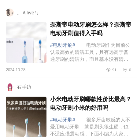
芬和飞利浦...
。Ａliveㄣ
奈斯帝电动牙刷怎么样？奈斯帝
电动牙刷值得入手吗
#电动牙刷#
电动牙刷作为目前公
认最高效的清洁工具，具有远高于普
通牙刷的清洁力，而且基本没有清洁
死角，下面小编为大家介绍下奈斯帝
2024-10-28
91
0
电动牙刷怎么样？奈斯帝电动牙刷值
得入手吗 ...
右手边
小米电动牙刷哪款性价比最高？
电动牙刷小米的好用吗
#电动牙刷#
很多牙齿敏感的人不
爱用电动牙刷，就是刷头很生硬，也
不适应强震动感，下面小编为大家介