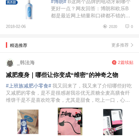
#博朗#
B这两个品牌的电动牙刷哪个
更好一点？网友回答：博朗和欧乐B
都是最近网上销量和口碑都不错的电
动牙刷牌子，不少人在买电动牙刷的
2018-02-06
2020
0
时候经常拿来作比较，那么到底哪...
更多推荐
精选推荐
_韩法海
2篇续贴
减肥瘦身｜哪些让你变成“维密”的神奇之物
#上班族减肥小零食#
我又回来了，我又来了介绍哪些好吃
又减肥的零食，是不是很感谢我谷优无蔗糖全麦高膳食纤
维饼干是不是喜欢吃零食，尤其是甜食，吃上一口，心里
感觉无比满足，但是吃太多的甜...