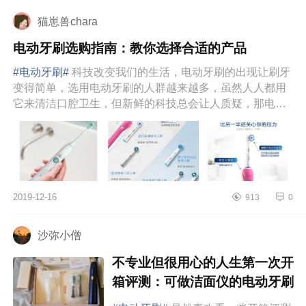
不仅效能优异，在...
猫崽兽chara
电动牙刷选购指南：教你选择合适的产品
#电动牙刷#
科技改变我们的生活，电动牙刷的出现让刷牙
变得简单，选用电动牙刷的人群越来越多，虽然人人都用
它来清洁口腔卫生，但新鲜的科技总会让人质疑，那电动
牙刷到底好不好用？电...
2019-12-16
913
0
沙弥小僧
不专业但很用心的人生第一次开
箱评测：可做洁面仪的电动牙刷