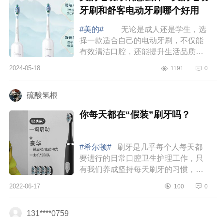
牙刷和舒客电动牙刷哪个好用
#美的#
无论是成人还是学生，选
择一款适合自己的电动牙刷，不仅能
有效清洁口腔，还能提升生活品质，
下面小编为大家介绍下美的电动牙刷
2024-05-18
1191
0
怎么样？美的电动牙刷和舒客电动牙
刷哪个...
硫酸氢根
你每天都在“假装”刷牙吗？
#希尔顿#
刷牙是几乎每个人每天都
要进行的日常口腔卫生护理工作，只
有我们养成坚持每天刷牙的习惯，才
能保护口腔健康，并且有效的预防牙
2022-06-17
100
0
菌斑、口气、蛀牙等口腔疾病。但
是，你知...
131****0759