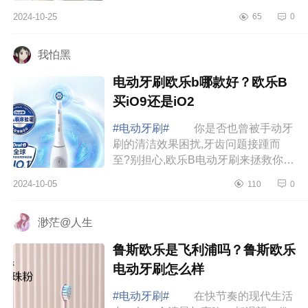
绍下小米电动牙刷哪款性价比最高？
2024-10-25
65
0
电动牙刷小米的好用吗 小米电动
牙刷哪款性...
我怕黑
电动牙刷欧乐b哪款好？欧乐B
买iO9还是iO2
#电动牙刷#
你是否也曾被手动牙
刷的清洁效果困扰,牙齿问题接踵而
至?别担心,欧乐B电动牙刷来拯救你的
笑容，下面小编为大家介绍下电动牙
2024-10-05
110
0
刷欧乐b哪款好？欧乐B买iO9还是
iO2 电动牙...
渺茫@人生
鲁斯欧乐是飞利浦吗？鲁斯欧乐
电动牙刷怎么样
#电动牙刷#
在快节奏的现代生活