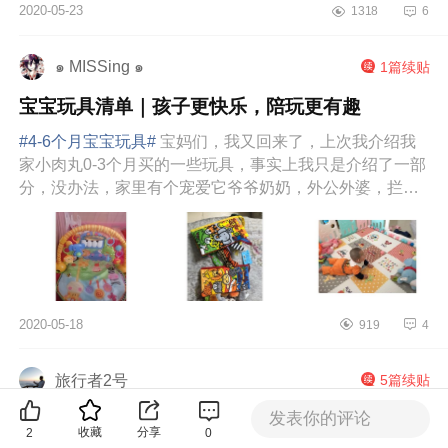
2020-05-23
1318
6
๑ MISSing ๑
1篇续贴
宝宝玩具清单｜孩子更快乐，陪玩更有趣
#4-6个月宝宝玩具#
宝妈们，我又回来了，上次我介绍我
家小肉丸0-3个月买的一些玩具，事实上我只是介绍了一部
分，没办法，家里有个宠爱它爷爷奶奶，外公外婆，拦都
拦不住，今天继续介绍我家小肉...
2020-05-18
919
4
旅行者2号
5篇续贴
发表你的评论
给你们看看本帅哥用过的好东
收藏
分享
2
0