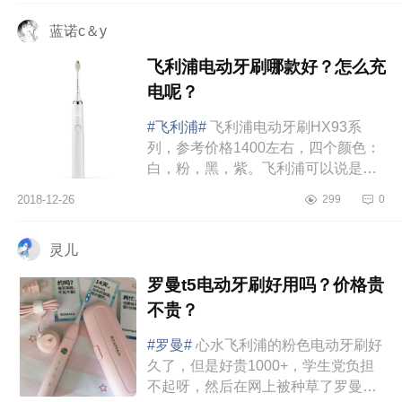
出...
蓝诺c＆y
飞利浦电动牙刷哪款好？怎么充
电呢？
#飞利浦#
飞利浦电动牙刷HX93系
列，参考价格1400左右，四个颜色：
白，粉，黑，紫。飞利浦可以说是大
家最熟悉不过的一个牌子了，特别是
2018-12-26
299
0
它家的剃须刀，受欢迎程度简直不要
太...
灵儿
罗曼t5电动牙刷好用吗？价格贵
不贵？
#罗曼#
心水飞利浦的粉色电动牙刷好
久了，但是好贵1000+，学生党负担
不起呀，然后在网上被种草了罗曼的