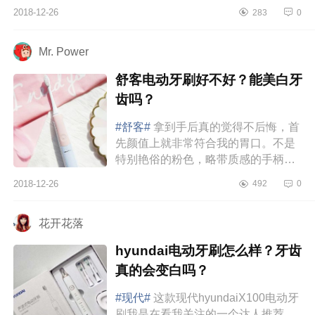
电动牙刷，粉嫩嫩的超级喜欢。219=
2018-12-26
283
0
八个刷头+两年保修（只换不修）...
Mr. Power
舒客电动牙刷好不好？能美白牙
齿吗？
#舒客#
拿到手后真的觉得不后悔，首
先颜值上就非常符合我的胃口。不是
特别艳俗的粉色，略带质感的手柄，
摸起来很舒服，颜值可以说是相当的
2018-12-26
492
0
过关了，小仙女们可以试试。而...
花开花落
hyundai电动牙刷怎么样？牙齿
真的会变白吗？
#现代#
这款现代hyundaiX100电动牙
刷我是在看我关注的一个达人推荐