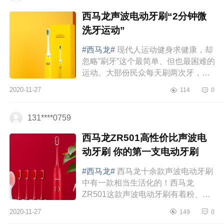
西马龙声波电动牙刷“2分钟微
洗牙运动”
#西马龙#
现代人运动健身求健康，却
忽略”刷牙”这个最简单、但也最困难的
运动。大部份民众每天刷两次牙，但
要把牙”刷好”却十分困难。若正确使用
2020-11-27
114
0
贝氏刷牙法，平均需要5-8分钟才能
将...
131****0759
西马龙ZR501高性价比声波电
动牙刷 你的第一支电动牙刷
#西马龙#
西马龙十余款声波电动牙刷
中有一款相当生活化的！西马龙
ZR501这款声波电动牙刷有着粉、
红、黑、白四色，搭配有标准型、敏
2020-11-27
149
0
感型专属刷头，能够贴心呵护牙龈；