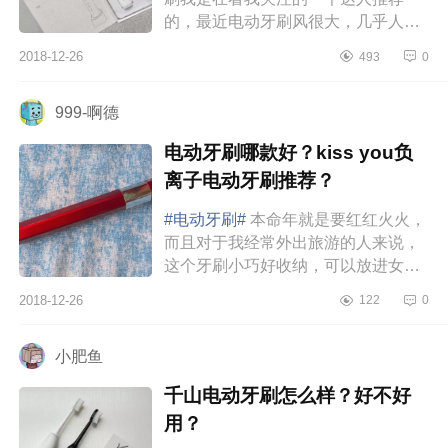
的，最近电动牙刷风很大，几乎人手
必备一款了，所以我一直在看网络上
2018-12-26
493
0
各种攻略种草，最后就看中了这款
既...
999-啊德
电动牙刷哪款好？kiss you负
离子电动牙刷推荐？
#电动牙刷#
本命年就是要红红火火，
而且对于我经常外出旅游的人来说，
这个牙刷小巧好收纳，可以放进女生
的小宝宝里，携带十分方便，最棒的
2018-12-26
122
0
是它是装电池的，就省去了缠缠绕
绕...
小肥鱼
千山电动牙刷怎么样？好不好
用？