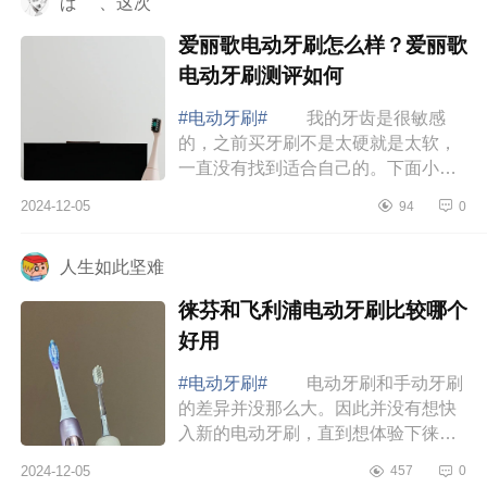
ぱ ｀、这次
爱丽歌电动牙刷怎么样？爱丽歌
电动牙刷测评如何
#电动牙刷#
我的牙齿是很敏感
的，之前买牙刷不是太硬就是太软，
一直没有找到适合自己的。下面小编
为大家介绍下爱丽歌电动牙刷怎么
2024-12-05
94
0
样？爱丽歌电动牙刷测评如何 爱
丽歌电动牙刷怎...
人生如此坚难
徕芬和飞利浦电动牙刷比较哪个
好用
#电动牙刷#
电动牙刷和手动牙刷
的差异并没那么大。因此并没有想快
入新的电动牙刷，直到想体验下徕芬
这款。下面小编为大家介绍下徕芬和
2024-12-05
457
0
飞利浦电动牙刷比较哪个好用 徕