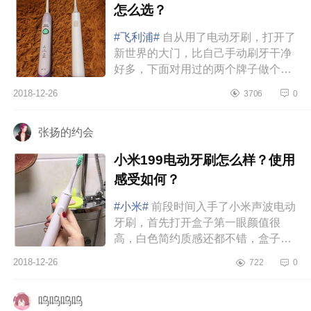
怎么选？
#飞利浦#
自从用了电动牙刷，打开了
新世界的大门，比自己手动刷牙干净
好多，下面对用过的两个牌子做个测
评。两者使用感都不错，但更推荐小
2018-12-26
3706
0
米：价位：小米便宜很多飞利浦：...
张扬的约会
小米199电动牙刷怎么样？使用
感受如何？
#小米#
前段时间入手了小米声波电动
牙刷，首先打开盒子第一眼颜值很
高，白色简约质感还都不错，盒子里
配有一个刷头，一个充电底座和一个
2018-12-26
722
0
色环。我打开开关试了一个普通模...
呜呜呜呜