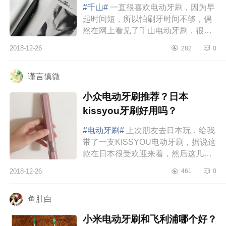
#千山#
一直很喜欢电动牙刷，因为早
起时间短，所以怕刷牙时间不够，偶
然在网上看见了千山电动牙刷，很让
我惊喜，好看漂亮实用，冲一次电能
2018-12-26
282
0
用很久而且这款比较保护牙齿。...
谨言慎微
小众电动牙刷推荐？日本
kissyou牙刷好用吗？
#电动牙刷#
上次朋友去日本玩，给我
带了一支KISSYOU电动牙刷，据说这
款在日本很受欢迎来着，然后这几天
终于拆开用了，使用效果真的完全不
2018-12-26
461
0
亚于我手头原来那款飞利浦哎！首先
颜...
鱼肚白
小米电动牙刷和飞利浦哪个好？