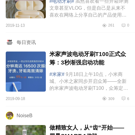
#电动牙刷#
虽然喜欢看一些开箱评测
文章甚至VLOG，但是自己是从来不
喜欢在网络上分享自己的产品使用体
验的，也不是自己的文字逻辑能力不
2019-11-13
261
0
好.图片拍的不好看，而是自己对于使
用的东西真的...
每日资讯
米家声波电动牙刷T100正式众
筹：3秒渐强启动功能
#米家#
9月18日上午10点，小米商
城、小米之家同步开启众筹——全新
的米家声波电动牙刷T100，众筹定价
99元/3支，未来的零售价为39元一
2019-09-18
309
6
支。米家声波电动牙刷T100延续了米
家简约设计，...
NoiseB
做精致女人，从“齿”开始——