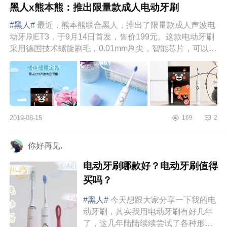
黑人x熊本熊：推出限量款成人电动牙刷
#黑人#
最近，熊本熊联合黑人，推出了限量款成人声波电
动牙刷ET3，于9月14日首发，售价199元。这款电动牙刷
采用德国技术螺旋刷毛，0.01mm刷尖，智能芯片，可以即
时感知压力强度，提...
2019-08-15
169
2
你好再见.
电动牙刷哪款好？电动牙刷值得
买吗？
#黑人#
今天想跟大家分享一下我的电
动牙刷，其实我用电动牙刷有好几年
了，这几年陆陆续续尝试了各种形式