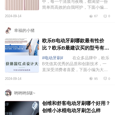
中，每一个清晨与夜晚，都渴望一份
简单而高效的自我呵护，下面小编为
大家介绍下鲁斯欧乐是飞利浦吗？鲁
2024-09-14
67
0
斯欧乐电动牙刷怎么样 鲁斯欧乐
是飞利浦吗...
幸福的小猪
欧乐B电动牙刷哪款最有性价
比？欧乐B最建议买的型号有哪
些
#电动牙刷#
在众多品牌中，欧乐
B凭借其优秀的品质和创新技术，一
直深受消费者喜爱，下面小编为大家
介绍下欧乐B电动牙刷哪款最有性价
2024-09-14
95
0
比？欧乐B最建议买的型号有哪
些 欧乐B电动牙...
哟哟哟§啵~
创维和舒客电动牙刷哪个好用？
创维小冰棍电动牙刷怎么样