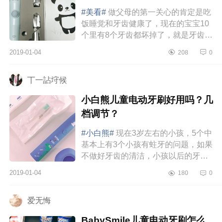
#美看#
做父母的第一关心的肯定是吃
饭睡觉和牙齿健康了，现在的宝宝10
个里有8个牙齿都坏掉了，就是牙齿清
洁不到位，做父母的真是头疼。前阵
2019-01-04
208
0
子我就上网各种找电动牙刷，对...
丅一詀垨候
小白熊儿童电动牙刷好用吗？几
档调节？
#小白熊#
现在3岁左右的小孩，5个中
基本上有3个小孩有蛀牙的问题，如果
不做好牙齿的清洁，小孩以后的牙齿
很容易出现牙齿排列不整齐，异位萌
2019-01-04
180
0
出，牙黄，牙黑等等问题。都说爱...
爱无悔
BabySmile儿童电动牙刷怎么