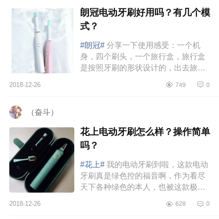
朗冠电动牙刷好用吗？有几个模
式？
#朗冠#
分享一下使用感受：一个机
身，四个刷头，一个旅行盒，旅行盒
是按照牙刷的形状设计的，出去旅行
很方便啦。我买的粉色款，粉色超好
2018-12-26
749
0
看，五个模式只有一个按钮，切换...
（奋斗）
花上电动牙刷怎么样？操作简单
吗？
#花上#
我的电动牙刷到啦，这款电动
牙刷真是绿色控的福音啊，作为看尽
天下各种绿色的本人，也被这款极光
绿惊艳到了，颜值部分真的不需要用
2018-12-26
628
0
什么语言去夸了，就看我随意拍...