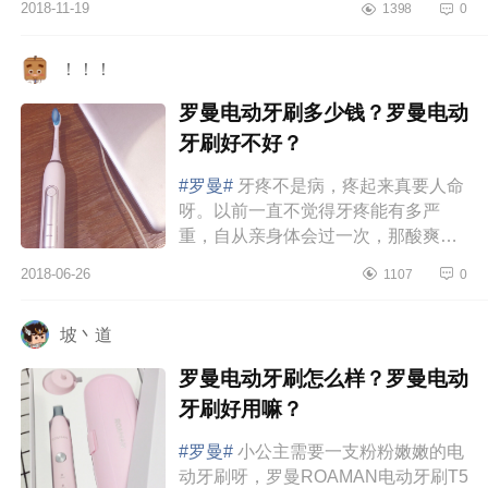
2018-11-19
1398
0
写个测评给宝贝们。颜值：素士和...
！！！
罗曼电动牙刷多少钱？罗曼电动
牙刷好不好？
#罗曼#
牙疼不是病，疼起来真要人命
呀。以前一直不觉得牙疼能有多严
重，自从亲身体会过一次，那酸爽，
简直难以相信。那种抽着抽着你的
2018-06-26
1107
0
疼，感觉脑壳都要爆了。后来去看
医...
坡丶道
罗曼电动牙刷怎么样？罗曼电动
牙刷好用嘛？
#罗曼#
小公主需要一支粉粉嫩嫩的电
动牙刷呀，罗曼ROAMAN电动牙刷T5