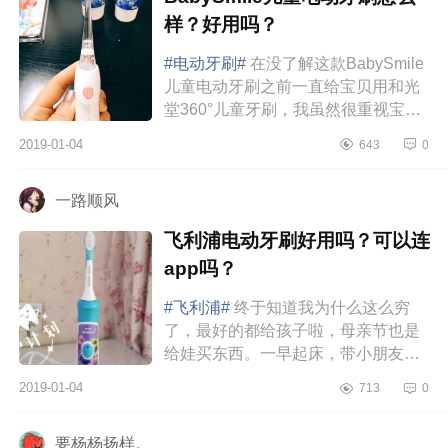
样？好用吗？
#电动牙刷#
在没了解这款BabySmile
儿童电动牙刷之前一直给宝贝用和光
堂360°儿童牙刷，我虽然很重视宝贝
刷牙也用含氟的牙膏，可是却没有给
2019-01-04
643
0
他养成好的习惯。2岁开始他自己刷
牙...
一路顺风
飞利浦电动牙刷好用吗？可以连
app吗？
#飞利浦#
终于知道我为什么这么穷
了，最好的都给孩子啦，母亲节也是
给娃买东西。一早起床，带小朋友去
看牙科，但是到了医院，一脸懵逼，
2019-01-04
713
0
没号了。看个牙是多么的难。最后
还...
要杨杨扬样。