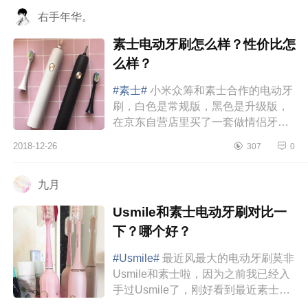
右手年华。
素士电动牙刷怎么样？性价比怎
么样？
#素士#
小米众筹和素士合作的电动牙
刷，白色是常规版，黑色是升级版，
在京东自营店里买了一套做情侣牙刷
最好不过了哈哈牙刷一共分四种模式
2018-12-26
307
0
1、清洁模式，每分钟31000次高...
九月
Usmile和素士电动牙刷对比一
下？哪个好？
#Usmile#
最近风最大的电动牙刷莫非
Usmile和素士啦，因为之前我已经入
手过Usmile了，刚好看到最近素士出
新款！然后收到了品牌体验资格，就