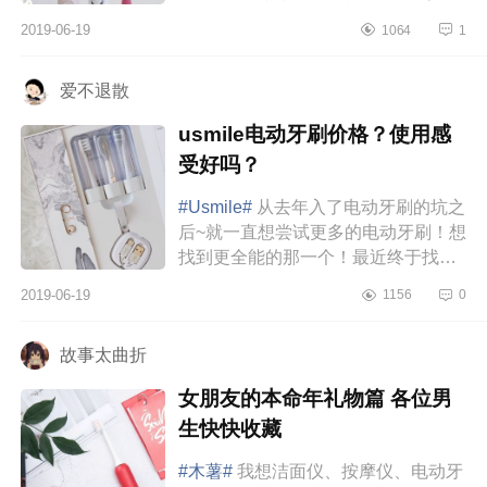
的电动牙刷，所以今天想和大家分享
2019-06-19
1064
1
一下如何选择电动牙刷以及测评...
爱不退散
usmile电动牙刷价格？使用感
受好吗？
#Usmile#
从去年入了电动牙刷的坑之
后~就一直想尝试更多的电动牙刷！想
找到更全能的那一个！最近终于找到
了！划重点！平价！全能！颜值高！
2019-06-19
1156
0
不卖关子！usmile大理石双子电动...
故事太曲折
女朋友的本命年礼物篇 各位男
生快快收藏
#木薯#
我想洁面仪、按摩仪、电动牙