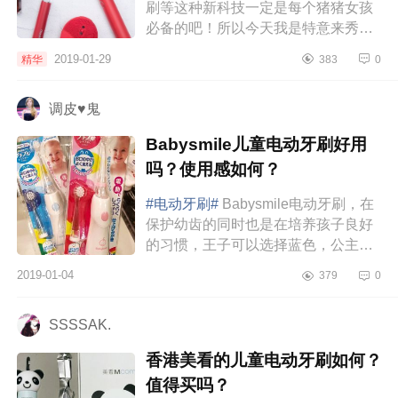
刷等这种新科技一定是每个猪猪女孩
必备的吧！所以今天我是特意来秀一
下我最近新入的mushu木薯炽热礼
2019-01-29
精华
383
0
盒，这个礼盒的颜值真的很高，里面
的洁面仪、...
调皮♥鬼
Babysmile儿童电动牙刷好用
吗？使用感如何？
#电动牙刷#
Babysmile电动牙刷，在
保护幼齿的同时也是在培养孩子良好
的习惯，王子可以选择蓝色，公主可
以选择粉色，这款电动牙刷软毛刷
2019-01-04
379
0
头，采用的是声波震动技术，比机械
旋转...
SSSSAK.
香港美看的儿童电动牙刷如何？
值得买吗？