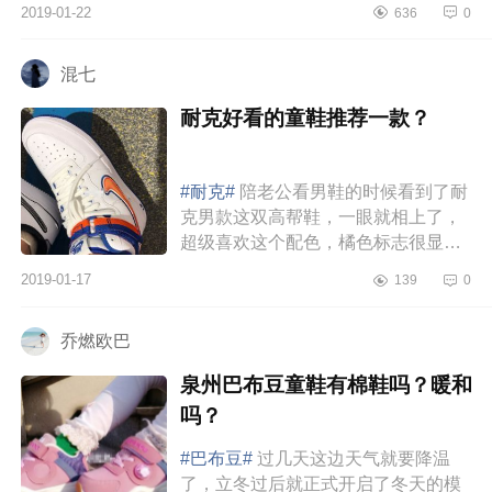
2019-01-22
636
0
混七
耐克好看的童鞋推荐一款？
#耐克#
陪老公看男鞋的时候看到了耐
克男款这双高帮鞋，一眼就相上了，
超级喜欢这个配色，橘色标志很显
眼，橘蓝配色很靓啊！但店员说女鞋
2019-01-17
139
0
没有这款，瞬间好失望。老公说一...
乔燃欧巴
泉州巴布豆童鞋有棉鞋吗？暖和
吗？
#巴布豆#
过几天这边天气就要降温
了，立冬过后就正式开启了冬天的模