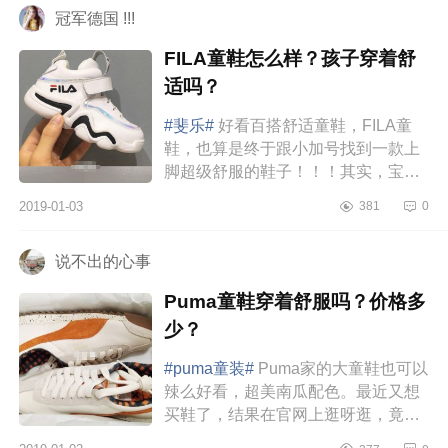
冠军德国 !!!
FILA童鞋怎么样？孩子穿着舒
适吗？
#斐乐#
好看百搭舒适童鞋，FILA童
鞋，也算是终于跟小加号找到一款上
脚超级舒服的鞋子！！！其实，宝妈
们在跟宝宝选择鞋子的时候。第一要
2019-01-03
381
0
注意的就是舒服！！！毕竟孩子在...
说不出的心事
Puma童鞋穿着舒服吗？价格多
少？
#puma童装#
Puma家的大童鞋也可以
辣么好看，超美南瓜配色。最近又想
买鞋了，结果在官网上逛呀逛，竟然
淘到一双无敌好看的puma大童鞋。尤