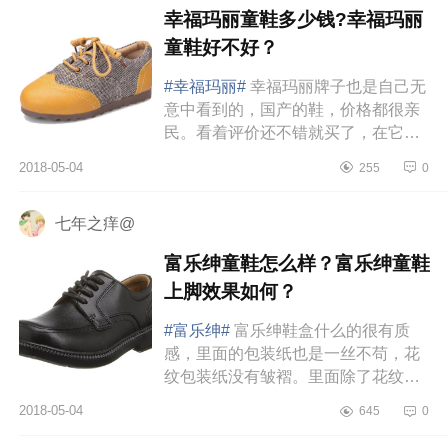
幸福玛丽童鞋多少钱?幸福玛丽
童鞋好不好？
#幸福玛丽#
幸福玛丽牌子也是自己无
意中看到的，国产的鞋，价格都很亲
民。看着评价还不错就买了，在它家
买的第一双是软底凉鞋，也就是宝宝
2018-05-04
255
0
还不会走的时候出门总不能广角出
门...
七年之痒@
富乐绅童鞋怎么样？富乐绅童鞋
上脚效果如何？
#富乐绅#
富乐绅鞋盒什么的很有质
感，里面的包装纸也是一丝不苟，花
纹包装纸没有皱褶。里面除了花纹纸
之外，还用了硬纸板进行分割。皮革
2018-05-04
645
0
质感不错，之前的富乐绅大人鞋也
很...