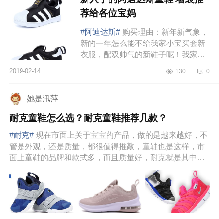
荐给各位宝妈
#阿迪达斯#
购买理由：新年新气象，
新的一年怎么能不给我家小宝买套新
衣服，配双帅气的新鞋子呢！我家宝
宝虽然还小，很多衣服都是穿他小表
2019-02-14
130
0
哥的，但是人家对鞋的要求可高了，
稍微有一点...
她是汛萍
耐克童鞋怎么选？耐克童鞋推荐几款？
#耐克#
现在市面上关于宝宝的产品，做的是越来越好，不
管是外观，还是质量，都很值得推敲，童鞋也是这样，市
面上童鞋的品牌和款式多，而且质量好，耐克就是其中一
个童鞋品牌，那么...