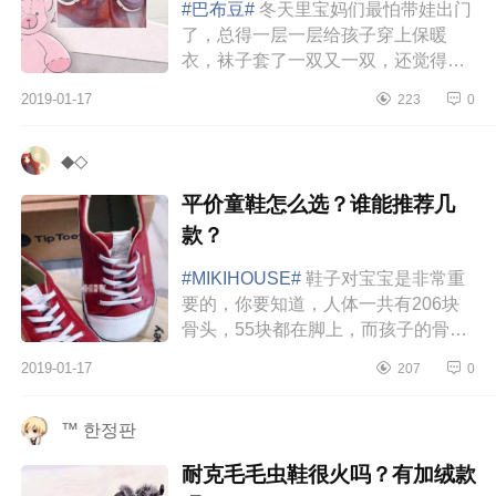
#巴布豆#
冬天里宝妈们最怕带娃出门
了，总得一层一层给孩子穿上保暖
衣，袜子套了一双又一双，还觉得不
够，总怕自家宝宝冻着。最近在给大
2019-01-17
223
0
宝买冬鞋，挑了一家又一家，眼都
花...
◆◇
平价童鞋怎么选？谁能推荐几
款？
#MIKIHOUSE#
鞋子对宝宝是非常重
要的，你要知道，人体一共有206块
骨头，55块都在脚上，而孩子的骨骼
尚未发育完全，如果这个时候选择的
2019-01-17
207
0
鞋子不合适，不仅会对以后的腿形，
走步姿...
™ 한정판
耐克毛毛虫鞋很火吗？有加绒款