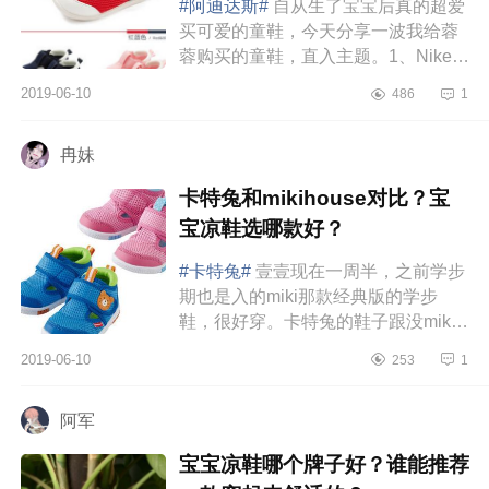
#阿迪达斯#
自从生了宝宝后真的超爱
买可爱的童鞋，今天分享一波我给蓉
蓉购买的童鞋，直入主题。1、Nike毛
毛虫最近真的超火的鞋子，亲测好
2019-06-10
486
1
穿，但我看网上似乎评论说毛毛虫的
鞋...
冉妹
卡特兔和mikihouse对比？宝
宝凉鞋选哪款好？
#卡特兔#
壹壹现在一周半，之前学步
期也是入的miki那款经典版的学步
鞋，很好穿。卡特兔的鞋子跟没miki
鞋子样子都一样，一直好奇价格差这
2019-06-10
253
1
么多有什么不同，这次直接入了两
双...
阿军
宝宝凉鞋哪个牌子好？谁能推荐