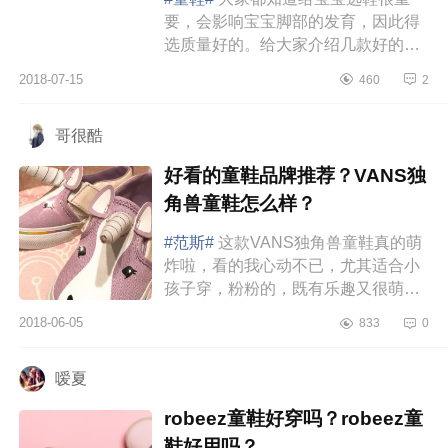
要，会影响宝宝脚部的发育，因此得
选质量好的。给大家介绍几款好的童
鞋品牌，希望给大家选孩子的鞋带来
2018-07-15
460
2
一些参考。1.MaisonMangostanMai...
哥很酷
好看的童鞋品牌推荐？VANS独
角兽童鞋怎么样？
#范斯#
这款VANS独角兽童鞋真的萌
炸啦，看的我心动不已，尤其适合小
孩子穿，粉粉的，既有乐趣又很萌。
每次打开衣柜都会感叹一句，女儿的
2018-06-05
833
0
衣服鞋子真的太好买了，看见啥都...
嗳夏
robeez童鞋好穿吗？robeez童
鞋好用吗？