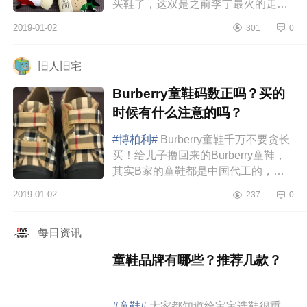
买鞋了，这双是之前李宁最火的走秀
款——悟道，想当初老公的还是加钱
2019-01-02
301
0
问黄牛买的，现在官网定期会出货，
已...
旧人旧宅
Burberry童鞋码数正吗？买的
时候有什么注意的吗？
#博柏利#
Burberry童鞋千万不要贪长
买！给儿子撸回来的Burberry童鞋，
其实B家的童鞋都是中国代工的，所
以能捡漏还是很划算的。鞋底软硬适
2019-01-02
237
0
中，比一般运动鞋稍微要有分量一
点...
每日资讯
童鞋品牌有哪些？推荐几款？
#童鞋#
大家都知道给宝宝选鞋很重