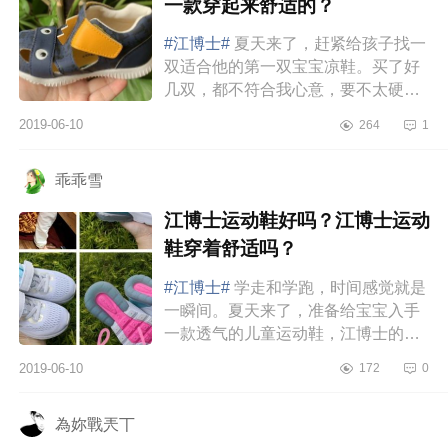
一款穿起来舒适的？
#江博士#
夏天来了，赶紧给孩子找一
双适合他的第一双宝宝凉鞋。买了好
几双，都不符合我心意，要不太硬宝
宝穿着不舒服，要不太软承托不了孩
2019-06-10
264
1
子的小脚，白白浪费了我那么多钱...
乖乖雪
江博士运动鞋好吗？江博士运动
鞋穿着舒适吗？
#江博士#
学走和学跑，时间感觉就是
一瞬间。夏天来了，准备给宝宝入手
一款透气的儿童运动鞋，江博士的这
双儿童鞋简直太赞了。它的鞋垫带有
2019-06-10
172
0
足弓承托，能够有效的分散足底压...
為妳戰兲丅