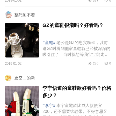
2019-01-02
377
0
其是这温柔的南瓜色配色，感jio超级
适...
整死睡不着
GZ的童鞋很潮吗？好看吗？
#童鞋#
老公是GZ的忠实粉丝，以前
逛GZ时看到他家童鞋就已经被深深的
吸引住了，当时就想等我宝宝能走路
了，一定要给他买因为真的太潮了。
2019-01-02
286
0
男宝宝穿，简直酷到没朋友呀，上...
更空白的新
李宁悟道的童鞋款好看吗？价格
多少？
#李宁#
李宁童鞋款比成人款便宜
200，还不需要绑鞋带。不好意思又