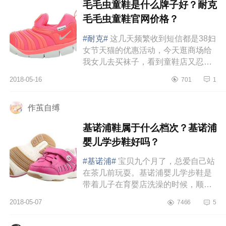
毛毛虫童鞋是什么牌子好？耐克
毛毛虫童鞋官网价格？
#耐克#
这几天频繁收到短信都是38妇
女节天猫的优惠活动，今天逛商场给
我女儿去买袜子，看到童鞋店又忍不
住进去看看，自己喜欢买鞋，对女儿
2018-05-16
701
1
也一样喜欢，耐克毛毛虫童鞋还...
作茧自缚
基诺浦鞋属于什么档次？基诺浦
婴儿学步鞋好吗？
#基诺浦#
宝贝九个月了，总爱自己站
在茶几前玩耍。基诺浦婴儿学步鞋是
带着儿子在育婴店洗澡的时候，顺便
买的，这个品牌的学步鞋在国内也属
2018-05-07
7466
5
于中高档品牌了。当时也没对比太...