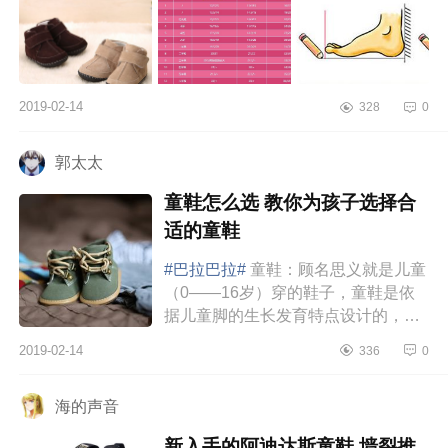
2019-02-14
328
0
郭太太
童鞋怎么选 教你为孩子选择合
适的童鞋
#巴拉巴拉#
童鞋：顾名思义就是儿童
（0——16岁）穿的鞋子，童鞋是依
据儿童脚的生长发育特点设计的，从
而设计出适合他们穿着的鞋子，主要
2019-02-14
336
0
特点和要求是柔软、轻巧、透气、舒
适等特点，从...
海的声音
新入手的阿迪达斯童鞋 墙裂推