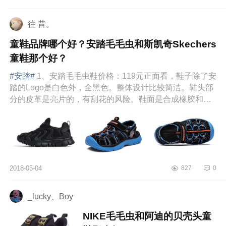
了。毛毛虫鞋是“一脚蹬”式的，所以可
以...
往 昔。
童鞋品牌哪个好？安踏毛毛虫和斯凯奇Skechers
童鞋那个好？
#安踏#
1、安踏毛毛虫鞋价格：119元正面看，鞋子除了安
踏的Logo是白色外，全黑色。整体设计比较简洁。鞋头部
分的皮革是亮片的，有刮花的风险。鞋面是合成橡胶和织
物两种...
2018-05-04
827
0
_lucky、Boy
NIKE毛毛虫和阿迪的贝壳头童