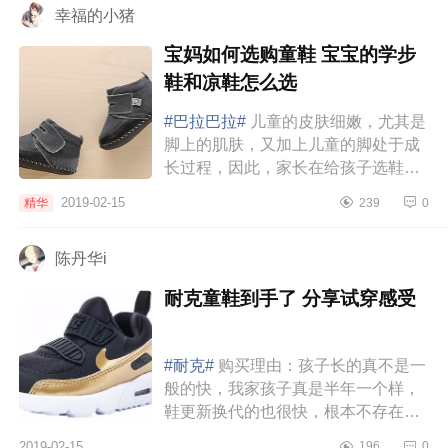
幸福的小猪
宝妈如何选购童鞋 宝宝的学步
鞋和凉鞋怎么选
#巴拉巴拉#
儿童的皮肤细嫩，尤其是
脚上的肌肤，又加上儿童的脚处于成
长过程，因此，家长在给孩子选鞋的
时候，一点更要注重保护孩子的脚
2019-02-15
精华
239
0
部。在给孩子选鞋时，不仅简单的只
关注价格、时...
陈丹华i
耐克童鞋到手了 分享试穿感受
#耐克#
购买理由：孩子长的真不是一
般的快，我家孩子真是半年一个样，
鞋更新换代的也很快，根本不存在什
么新年换新衣，这不，刚过完年，又
2019-02-15
196
0