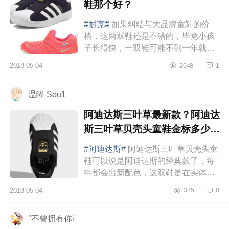
鞋那个好？
#耐克#
如果纠结与大品牌童鞋的价
格，这两双鞋还是不错的，毕竟小孩
子长得快，一双鞋可能不到一年就不
能穿了，大几百的价格可能就有些不
2018-05-04
2048
1
够性价比了。有些时候完全可以尝...
温瞳 Sou1ゝ
阿迪达斯三叶草最新款？阿迪达
斯三叶草贝壳头童鞋金标多少
钱？
#阿迪达斯#
阿迪达斯三叶草贝壳头童
鞋可以说是阿迪达斯的经典款了，每
年都会出新配色，这双鞋是在实体店
购入的，当时是五折的加购也就是
2018-05-04
325
0
215元买到的，唯一的遗憾就是当时
买的...
"不曾拥有你i