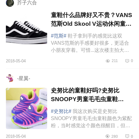
芥子六合
童鞋什么品牌好又不贵？VANS
范斯Old Skool V运动休闲童鞋
好吗？
#范斯#
鞋子拿到手的感觉比这双
VANS范斯的手感要好很多，更适合
小朋友穿着。可惜...这次楼主拍大
了，标注内长18CM的鞋子，实际内
2018-05-04
211
0
长约20CM。好在是天猫旗舰店购买
的，所以...
-星翼-
史努比的童鞋好吗?史努比
SNOOPY男童毛毛虫童鞋
S615559质量怎么样？
#史努比#
我这次购买是史努比
SNOOPY男童毛毛虫童鞋颜色为紫配
粉，当时感觉这个颜色很醒目，但看
到实物感觉小男孩穿稍微有点太艳丽
2018-05-04
280
0