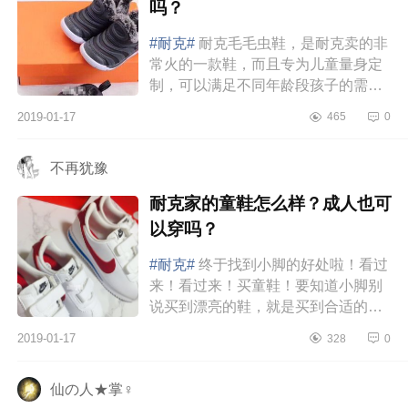
吗？
#耐克#
耐克毛毛虫鞋，是耐克卖的非
常火的一款鞋，而且专为儿童量身定
制，可以满足不同年龄段孩子的需
求。耐克毛毛虫有冬季加绒款鞋。耐
2019-01-17
465
0
克毛毛虫就是鞋子鞋帮处有毛绒绒...
不再犹豫
耐克家的童鞋怎么样？成人也可
以穿吗？
#耐克#
终于找到小脚的好处啦！看过
来！看过来！买童鞋！要知道小脚别
说买到漂亮的鞋，就是买到合适的鞋
都非常不容易，我的脚差不多34.原来
2019-01-17
328
0
穿高跟鞋，只有品牌的才有加小...
仙の人★掌♀