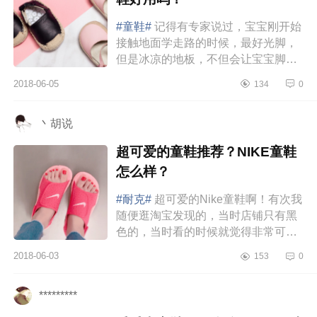
#童鞋#
记得有专家说过，宝宝刚开始
接触地面学走路的时候，最好光脚，
但是冰凉的地板，不但会让宝宝脚心
着凉，还会有点滑。所以最好穿上专
2018-06-05
134
0
业的学步鞋。它可以让宝宝慢慢...
丶胡说
超可爱的童鞋推荐？NIKE童鞋
怎么样？
#耐克#
超可爱的Nike童鞋啊！有次我
随便逛淘宝发现的，当时店铺只有黑
色的，当时看的时候就觉得非常可
爱，虽然只是简简单单的款式，但感
2018-06-03
153
0
觉穿上一定好看，但当时还不好意...
*********