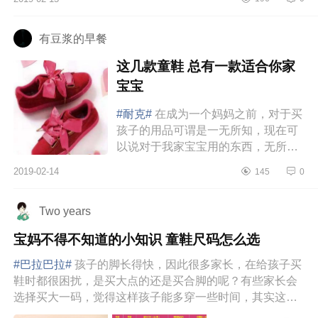
给孩子买了双新鞋，还是孩子自己看
中的，...
有豆浆的早餐
这几款童鞋 总有一款适合你家
宝宝
#耐克#
在成为一个妈妈之前，对于买
孩子的用品可谓是一无所知，现在可
以说对于我家宝宝用的东西，无所不
知，哈哈，不管是品牌，还是款式，
2019-02-14
145
0
我总能挑到好看的（嗯……可能只是
我认为...
Two years
宝妈不得不知道的小知识 童鞋尺码怎么选
#巴拉巴拉#
孩子的脚长得快，因此很多家长，在给孩子买
鞋时都很困扰，是买大点的还是买合脚的呢？有些家长会
选择买大一码，觉得这样孩子能多穿一些时间，其实这是
不对的，孩子穿大的鞋...