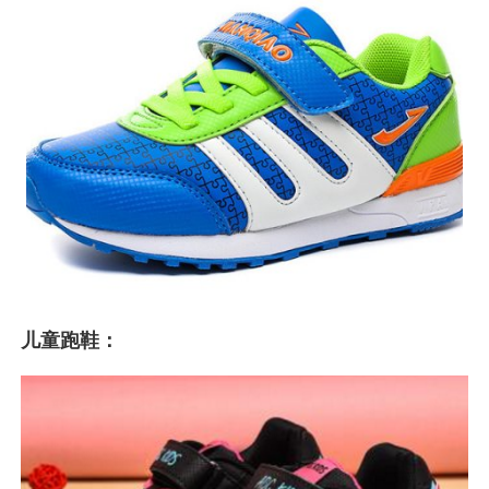
儿童跑鞋：