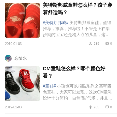
美特斯邦威童鞋怎么样？孩子穿
着舒适吗？
#美特斯邦威#
美特斯邦威童鞋，值得
推荐，推荐，推荐啦！不管是正在学
步期的宝宝还是稍大点的儿童，这款
毛毛虫鞋都是最佳选择。每次给宝宝
2019-01-03
235
0
买鞋都是挑了又挑，外观太丑的不
要，...
忘情水
CM童鞋怎么样？哪个颜色好
看？
#童鞋#
小孩也可以很酷系列之高帮四
色童鞋，大家可以发现，这次CM童鞋
设计十分简约，自带“酷”气场，并且四
位选手硬件设备都是一致的：本系列
2019-01-03
205
0
童鞋码数：28码—34码。身...