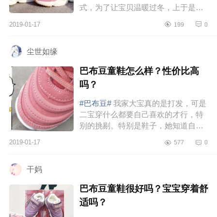
式，为了让宝贝温暖过冬，上于是各
种搜索，从衣服到裤子再到鞋子，每
2019-01-17
199
0
一步都需要非常的用心挑选。挑选
了...
尘世如缘
巴布豆童鞋怎么样？性价比高
吗？
#巴布豆#
我家大宝真的是打发，可是
二宝穿什么都要自己喜欢的才行，特
别的挑剔。特别是鞋子，她知道自己
穿什么样的舒服，才会选择什么鞋
2019-01-17
577
0
子。因为她特别好动，喜欢跑跑跳
跳...
干妈
巴布豆童鞋很好吗？宝宝穿着舒
适吗？