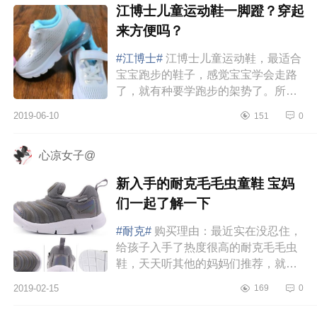
江博士儿童运动鞋一脚蹬？穿起
来方便吗？
#江博士#
江博士儿童运动鞋，最适合
宝宝跑步的鞋子，感觉宝宝学会走路
了，就有种要学跑步的架势了。所以
我最近给宝宝买了这一款江博士儿童
2019-06-10
151
0
运动鞋，它采用的是透气的网面材...
心凉女子@
新入手的耐克毛毛虫童鞋 宝妈
们一起了解一下
#耐克#
购买理由：最近实在没忍住，
给孩子入手了热度很高的耐克毛毛虫
鞋，天天听其他的妈妈们推荐，就想
着到底能有多好，孩子穿着真有那么
2019-02-15
169
0
舒适嘛！便在网上挑了，今天到手
了，拆开...