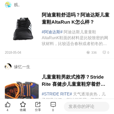
贱。
阿迪童鞋舒适吗？阿迪达斯儿童
童鞋AltaRun K怎么样？
#阿迪达斯#
阿迪达斯儿童童鞋
AltaRunK鞋面的材料是比较致密的网
状材料，比较适合春秋或者初冬的天
气，夏、冬二季估计不行。黑白配色
2018-05-04
336
0
很经典，鞋跟处虽然没有大人款的
TPU加强杯...
缘忆一生
儿童童鞋男款式推荐？Stride
Rite 喜健步儿童童鞋穿着舒适
吗？
#STRIDE RITE#
天气逐渐炎热，儿
子脚又长了，所以得再买一双新鞋，
之前买过StrideRite喜健步的鞋子，感
发表你的评论
收藏
分享
4
0
觉儿子穿着不错。准备再买一双。