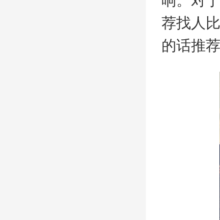
响。对
荐找人
的话推