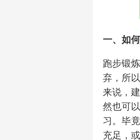
一、如
跑步锻
弃，所
来说，
然也可
习。毕
充足，