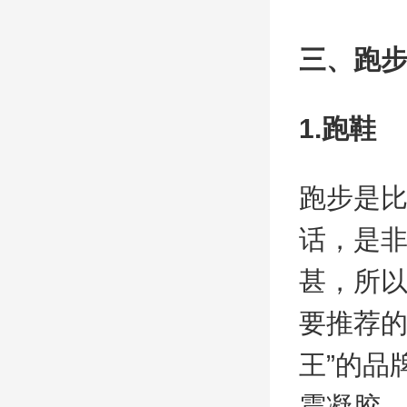
三、跑
1.跑鞋
跑步是
话，是
甚，所
要推荐的
王”的品
震凝胶，