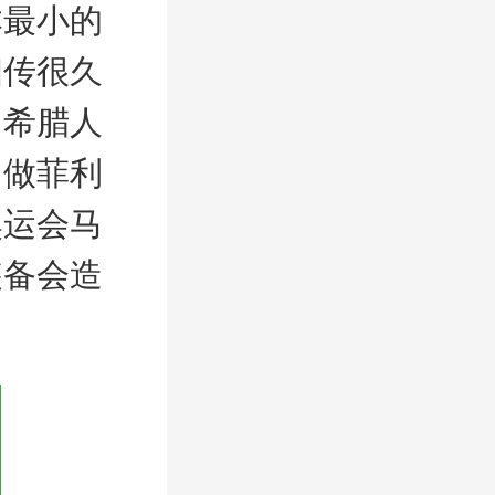
本最小的
相传很久
，希腊人
叫做菲利
奥运会马
装备会造