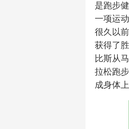
是跑步
一项运
很久以
获得了
比斯从
拉松跑
成身体