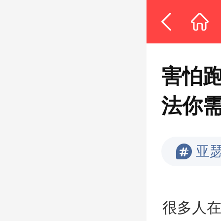
害怕
法你
亚
很多人