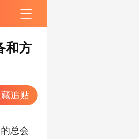
备和方
收藏追贴
择的总会