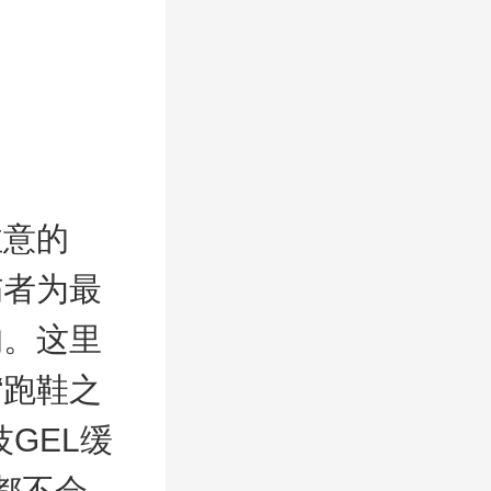
注意的
伤者为最
的。这里
“跑鞋之
GEL缓
都不会