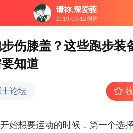
请祢,深爱莪
2019-03-12创建
跑步伤膝盖？这些跑步装
需要知道
瑟士论坛
在开始想要运动的时候，第一个选