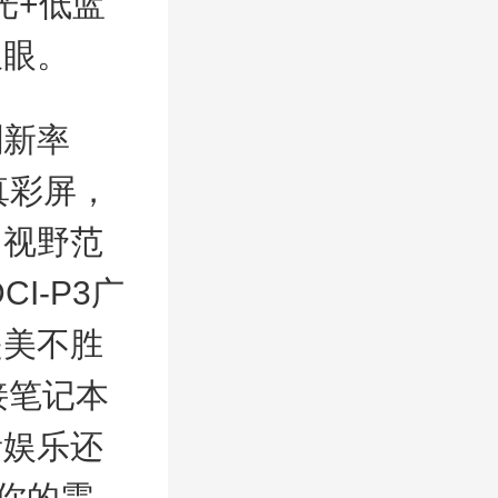
光+低蓝
双眼。
新率
真彩屏，
了视野范
I-P3广
是美不胜
接笔记本
音娱乐还
你的需