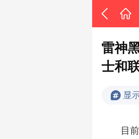
雷神
士和联
显
目前显