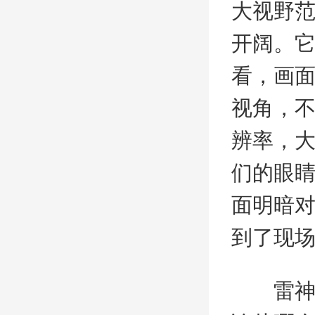
大视野
开阔。它
看，画
视角，不
辨率，
们的眼
面明暗
到了现
雷神黑武