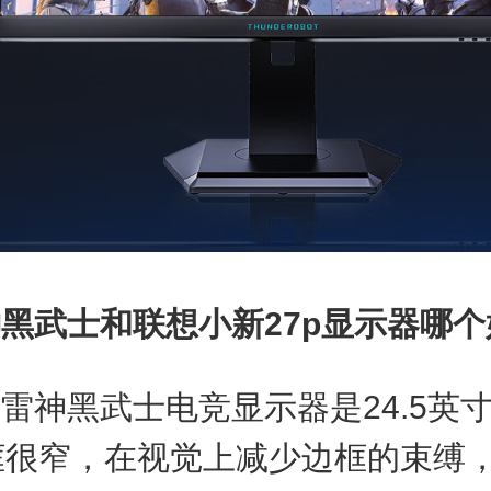
黑武士和联想小新27p显示器哪个
黑武士电竞显示器是24.5英寸
框很窄，在视觉上减少边框的束缚