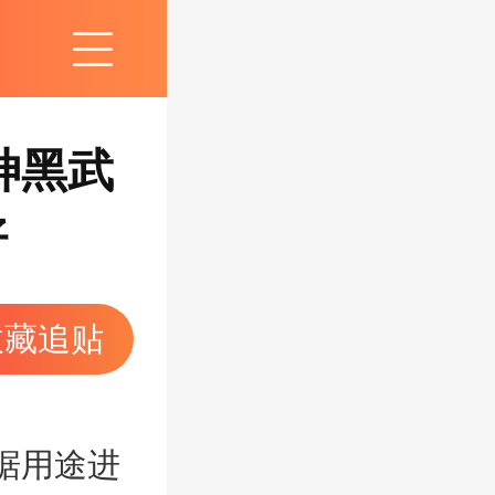
神黑武
好
收藏追贴
据用途进