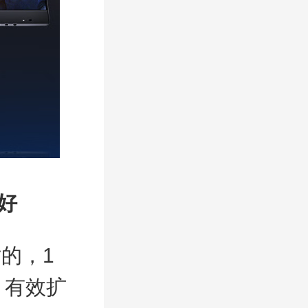
好
的，1
，有效扩