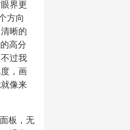
时眼界更
个方向
了清晰的
0的高分
逃不过我
比度，画
觉就像来
S面板，无