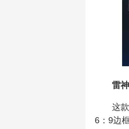
雷神
这款雷神
6：9边