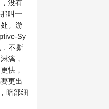
的，没有
质那叫一
之处。游
ve-Sy
迟，不撕
畅淋漓，
器更快，
感要更出
满，暗部细