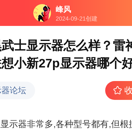
峰风
2024-09-21创建
黑武士显示器怎么样？雷
想小新27p显示器哪个
示器论坛
示器非常多,各种型号都有,但根