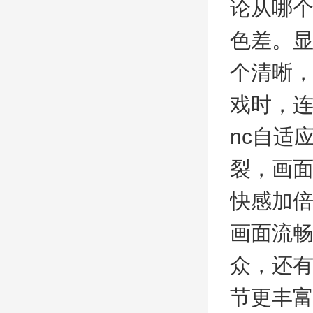
论从哪
色差。显
个清晰
戏时，连
nc自适
裂，画
快感加
画面流
众，还有
节更丰