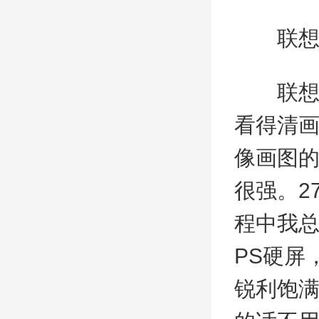
联想小
联想小新
看得清
像画图
很强。2
程中我总
PS硬屏
锐利饱