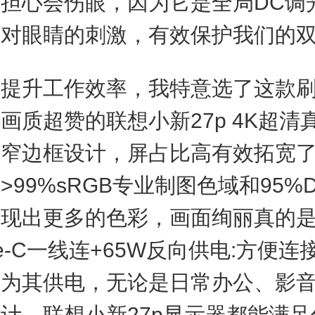
担心会伤眼，因为它是全局DC调
轻对眼睛的刺激，有效保护我们的
升工作效率，我特意选了这款刷
画质超赞的联想小新27p 4K超清
边窄边框设计，屏占比高有效拓宽
99%sRGB专业制图色域和95%DC
展现出更多的色彩，画面绚丽真的
pe-C一线连+65W反向供电:方便连
并为其供电，无论是日常办公、影
计，联想小新27p显示器都能满足