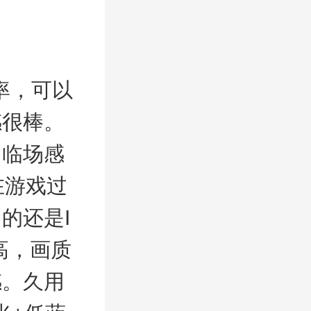
率，可以
感很棒。
，临场感
在游戏过
的还是I
高，画质
感。久用