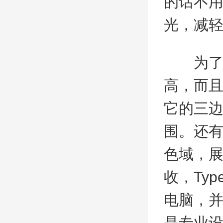
的话不用
光，减
为了提
高，而且
它的三
围。还有>
色域，
收，Ty
电脑，
是专业设