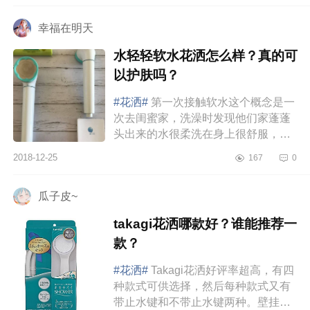
国...
幸福在明天
水轻轻软水花洒怎么样？真的可
以护肤吗？
#花洒#
第一次接触软水这个概念是一
次去闺蜜家，洗澡时发现他们家蓬蓬
头出来的水很柔洗在身上很舒服，洗
完澡皮肤也滑滑的，跟自己平时在家
2018-12-25
167
0
洗完澡的皮肤完全不一样，后来...
瓜子皮~
takagi花洒哪款好？谁能推荐一
款？
#花洒#
Takagi花洒好评率超高，有四
种款式可供选择，然后每种款式又有
带止水键和不带止水键两种。壁挂式