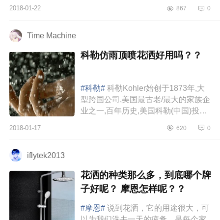
花洒和花洒升降杆，还对恒温阀做了
2018-01-22
867
0
改造，通过这三项简单而精巧的革
新，汉斯格雅...
Time Machine
科勒仿雨顶喷花洒好用吗？？
#科勒#
科勒Kohler始创于1873年,大
型跨国公司,美国最古老/最大的家族企
业之一,百年历史,美国科勒(中国)投资
有限公司。卫浴大牌科勒推出了仿雨
2018-01-17
620
0
顶喷花洒现在家中洗澡都是水柱型，
也许...
iflytek2013
花洒的种类那么多，到底哪个牌
子好呢？ 摩恩怎样呢？？
#摩恩#
说到花洒，它的用途很大，可
以为我们洗去一天的疲惫，是每个家