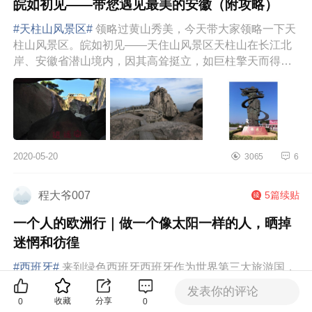
皖如初见——带您遇见最美的安徽（附攻略）
#天柱山风景区#
领略过黄山秀美，今天带大家领略一下天
柱山风景区。皖如初见——天住山风景区天柱山在长江北
岸、安徽省潜山境内，因其高耸挺立，如巨柱擎天而得
名。天柱山过去还有潜山、皖...
2020-05-20
3065
6
程大爷007
5篇续贴
一个人的欧洲行｜做一个像太阳一样的人，晒掉
迷惘和彷徨
#西班牙#
来到绿色西班牙西班牙作为世界第三大旅游国，
可不是吹的呢~多姿多彩的西班牙，每个地区都有着独特的
发表你的评论
历史、文化和自然风光。北部加利西亚、坎塔布里亚和巴
收藏
分享
0
0