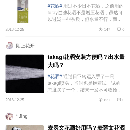
#花洒#
用过不少日本花洒，之前用的
toray过滤花洒不是增压花洒，虽然可
以过滤一些杂质，但水量不行，而且
还是有无法阻挡杂质，花洒依然会被
2018-12-25
147
0
堵塞；也有增压花洒比如uniwa...
陌上花开
takagi花洒安装方便吗？出水量
大吗？
#花洒#
通过日亚转运入手了一只
takagi喷头，当时也是抱着试一试的
态度买了一个，结果一发不可收拾迅
速入坑。takagi花洒出水细腻。水柱
2018-12-25
631
0
很细但不是那种水很小冲到身上感
觉...
* Jing
麦瑟文花洒好用吗？麦瑟文花洒