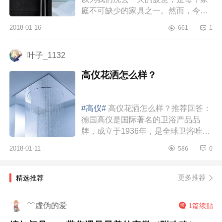
庭不可缺少的家具之一。然而，今年
很多朋友在选购花洒的时候还是不知
2018-01-16
661
1
所措，不清楚花洒什么牌子好？只有
了解了...
叶子_1132
高仪花洒怎么样？
#高仪#
高仪花洒怎么样？推荐回答：
德国高仪是国际著名的卫浴产品品
牌，成立于1936年，是全球卫浴唯一
一个获得最佳设计团队红点大奖。拥
2018-01-11
586
0
有陶瓷阀芯、恒温阀芯、Frehander摇
臂花洒等...
更多推荐
精选推荐
﹌虚伪的爱
1篇续贴