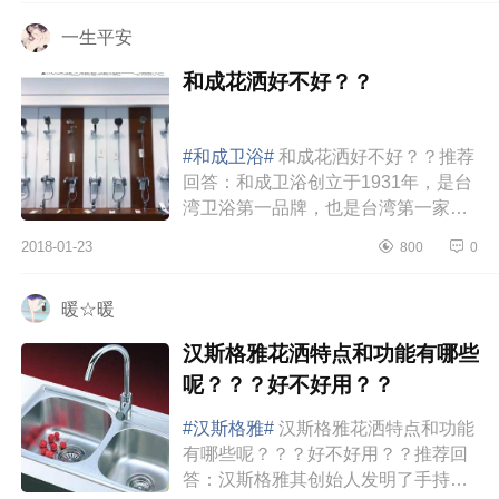
依然有部分...
一生平安
和成花洒好不好？？
#和成卫浴#
和成花洒好不好？？推荐
回答：和成卫浴创立于1931年，是台
湾卫浴第一品牌，也是台湾第一家上
市的卫浴公司。和成卫浴曾在1995年
2018-01-23
800
0
被美国陶瓷专业杂志评定为“全球前十
大卫浴厂...
暖☆暖
汉斯格雅花洒特点和功能有哪些
呢？？？好不好用？？
#汉斯格雅#
汉斯格雅花洒特点和功能
有哪些呢？？？好不好用？？推荐回
答：汉斯格雅其创始人发明了手持型