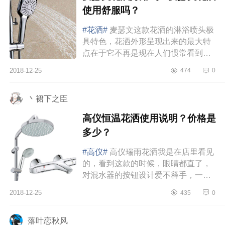
使用舒服吗？
#花洒#
麦瑟文这款花洒的淋浴喷头极
具特色，花洒外形呈现出来的最大特
点在于它不再是现在人们惯常看到的
方形或者饼状，而是线条优美的环
2018-12-25
474
0
形，现在家里这个花洒也是因为环...
丶裙下之臣
高仪恒温花洒使用说明？价格是
多少？
#高仪#
高仪瑞雨花洒我是在店里看见
的，看到这款的时候，眼睛都直了，
对混水器的按钮设计爱不释手，一键
出水，一键切换花洒和顶喷，一键开
2018-12-25
435
0
启按摩模式。360mm豪华大顶喷，...
落叶恋秋风