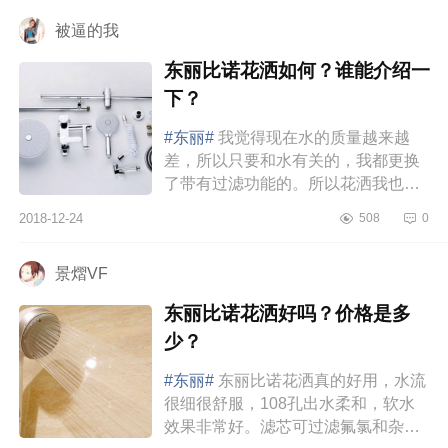
被逼的我
东丽比诺花洒如何？谁能介绍一
下？
#东丽#
我觉得现在水的质量越来越
差，所以只要和水有关的，我都更换
了带有过滤功能的。所以花洒我也买
了个带有过滤功能的，因为洗澡嘛，
2018-12-24
508
0
说实话对女性还挺有必要，有时候...
景熠VF
东丽比诺花洒好吗？价格是多
少？
#东丽#
东丽比诺花洒真的好用，水流
很细很舒服，108孔出水柔和，软水
效果非常好。滤芯可过滤氟氯和杂