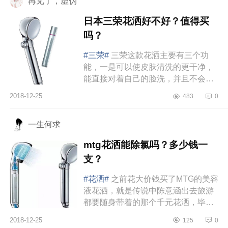
再见了，虚伪
日本三荣花洒好不好？值得买
吗？
#三荣#
三荣这款花洒主要有三个功
能，一是可以使皮肤清洗的更干净，
能直接对着自己的脸洗，并且不会对
肌肤造成任何的伤害。二是通过对水
2018-12-25
483
0
压的控制达到减少对肌肤的损伤，...
一生何求
mtg花洒能除氯吗？多少钱一
支？
#花洒#
之前花大价钱买了MTG的美容
液花洒，就是传说中陈意涵出去旅游
都要随身带着的那个千元花洒，毕竟
年纪大了，除了买一堆脸部保养品
2018-12-25
125
0
外，也开始注重身体保养了，而且