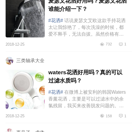
麦瑟文花洒好用吗？麦瑟文花洒
谁能介绍一下？
#花洒#
话说麦瑟文艾欧这款手持花洒
太让我惊艳了，每次洗澡的时候，都
爱不释手，无法自拔。虽然价格有点
儿小贵，但是绝对对得起它作为新西
2018-12-25
732
1
兰国宝牌子的称呼。性能方面，...
三类轴承大全
waters花洒好用吗？真的可以
过滤水质吗？
#花洒#
在微博上被安利的韩国Waters
香薰花洒，主要是可以过滤水中的余
氯残留，我买来改善脱发问题的。其
实最开始是想买日本MTG的美容液花
2018-12-25
158
1
洒，但是考虑到价格，还有做功课...