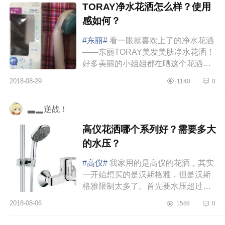
TORAY净水花洒怎么样？使用
感如何？
#东丽#
看一眼就喜欢上了的净水花洒
——东丽TORAY美发美肤净水花洒！
好多美丽的小姐姐都在晒这个花洒，
听说过净水器，没有通过净水花洒，
2018-08-29
1140
0
更没有用过了，这还是第一次见到...
▃▂逆战！
高仪花洒哪个系列好？需要多大
的水压？
#高仪#
我家用的是高仪的花洒，其实
一开始想买的是汉斯格雅，但是汉斯
格雅限制太多了。首先要水压超过至
少超过3公斤，其次配的燃气热水器要
2018-08-06
1588
0
超过16L，不然花了高价确达不...