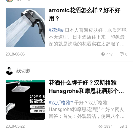
arromic花洒怎么样？好不好
用？
#花洒#
日本人普遍皮肤好，水质环境
不无道理。日本酒店住下来，印象最
深的就是洗澡的花洒实在太舒服了！
我想可能水质喷头都是有讲究于是回
2018-08-06
447
0
家赶紧搜同款。arromic花洒给水...
线切割
花洒什么牌子好？汉斯格雅
Hansgrohe和摩恩花洒那个
好？
#汉斯格雅#
子好？汉斯格雅
Hansgrohe和摩恩花洒那个好？网友
回答：首先：外观清洁，使用八个月
后第一次清洁对比，只使用了百洁布
2018-03-22
1837
1
稍微擦了一遍，亮度如同镜面，但是