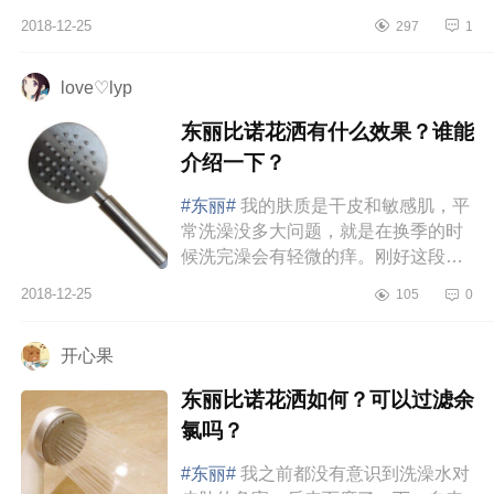
&手持式如果洗澡习惯用手拿着花洒
2018-12-25
297
1
的话就选手持式，喜欢固定在墙壁...
love♡lyp
东丽比诺花洒有什么效果？谁能
介绍一下？
#东丽#
我的肤质是干皮和敏感肌，平
常洗澡没多大问题，就是在换季的时
候洗完澡会有轻微的痒。刚好这段时
间，海南正在换季，正好用来检验一
2018-12-25
105
0
下东丽比诺这款花洒。使用了一...
开心果
东丽比诺花洒如何？可以过滤余
氯吗？
#东丽#
我之前都没有意识到洗澡水对