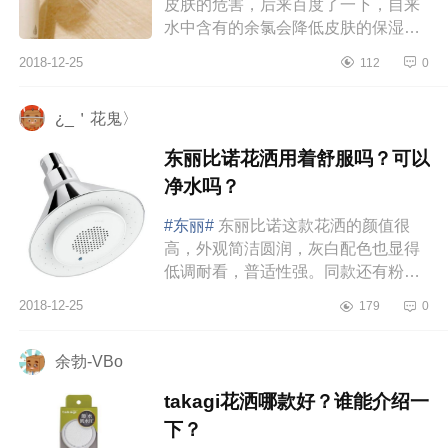
皮肤的危害，后来百度了一下，自来
水中含有的余氯会降低皮肤的保湿
度，所以有的人洗完澡后皮肤干燥会
2018-12-25
112
0
发痒。其次余氯会破坏角质层的蛋...
¿_＇花鬼〉
东丽比诺花洒用着舒服吗？可以
净水吗？
#东丽#
东丽比诺这款花洒的颜值很
高，外观简洁圆润，灰白配色也显得
低调耐看，普适性强。同款还有粉红
色和蓝绿色，敲美腻，特别适合小仙
2018-12-25
179
0
女。我原本还有些担心这个日本产...
余勃-VBo
takagi花洒哪款好？谁能介绍一
下？