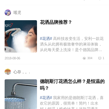
来的金属花洒喷头都有点堵塞，...
瑶児
花洒品牌推荐？
#花洒#
高科技改变生活，安利一款花
洒头从此拥有极致奢华的淋浴体验，
从此每天爱上洗澡！是个德国品牌，
叫CARATAquaPlus，我去他们官网
2018-08-06
304
1
看了下，人家就致力生产研发了几
件...
心存，。.
德朗斯汀花洒怎么样？是恒温的
吗？
#花洒#
我家用的是德朗斯汀花洒，喜
欢它的原因，很简单！简约！出水
好！恒温！性价比高！这款花洒主要