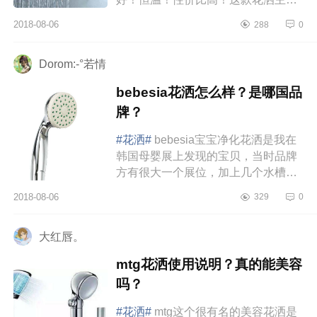
有四种出水方式：顶喷，手持，妇洗
2018-08-06
288
0
器，三色温控下出水。我个人呢，...
Dorom:-°若情
bebesia花洒怎么样？是哪国品
牌？
#花洒#
bebesia宝宝净化花洒是我在
韩国母婴展上发现的宝贝，当时品牌
方有很大一个展位，加上几个水槽在
那里进行试用体验和展示，围观的韩
2018-08-06
329
0
国宝妈很多，因为家有一儿一女，...
大红唇。
mtg花洒使用说明？真的能美容
吗？
#花洒#
mtg这个很有名的美容花洒是