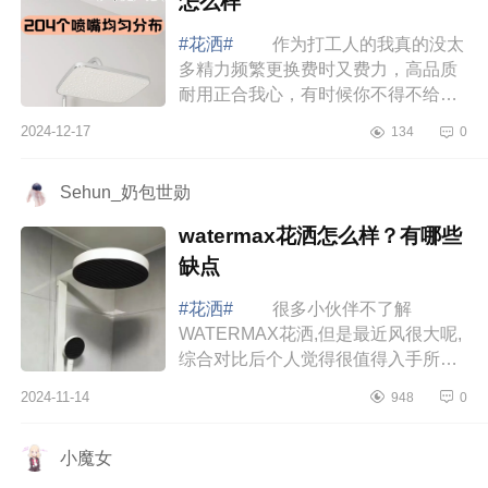
怎么样
#花洒#
作为打工人的我真的没太
多精力频繁更换费时又费力，高品质
耐用正合我心，有时候你不得不给松
下产品的细节群所打动，杂乱思绪也
2024-12-17
134
0
一同被收纳规整。松下这款花洒给我
忙碌的...
Sehun_奶包世勋
watermax花洒怎么样？有哪些
缺点
#花洒#
很多小伙伴不了解
WATERMAX花洒,但是最近风很大呢,
综合对比后个人觉得很值得入手所以
种草给大家，下面小编为大家介绍下
2024-11-14
948
0
watermax花洒怎么样？有哪些缺
点 watermax花洒...
小魔女