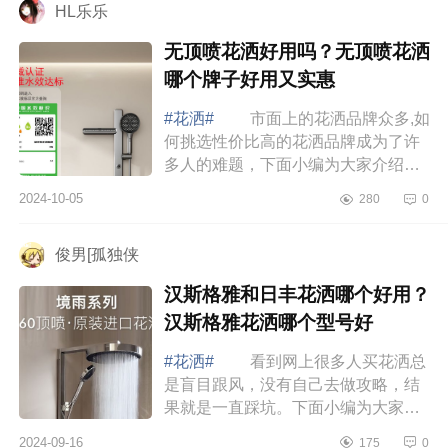
HL乐乐
无顶喷花洒好用吗？无顶喷花洒
哪个牌子好用又实惠
#花洒#
市面上的花洒品牌众多,如
何挑选性价比高的花洒品牌成为了许
多人的难题，下面小编为大家介绍下
无顶喷花洒好用吗？无顶喷花洒哪个
2024-10-05
280
0
牌子好用又实惠 无顶喷花洒好用
吗 ...
俊男[孤独侠
汉斯格雅和日丰花洒哪个好用？
汉斯格雅花洒哪个型号好
#花洒#
看到网上很多人买花洒总
是盲目跟风，没有自己去做攻略，结
果就是一直踩坑。下面小编为大家介
绍下汉斯格雅和日丰花洒哪个好用？
2024-09-16
175
0