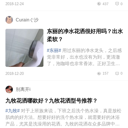
质，虽然专家说中国的水质不会有余
2018-12-24
437
0
氯余氟，对皮肤和头发多少有损伤
吧...
Curainぐ沙
东丽的净水花洒很好用吗？出水
柔软？
#东丽#
用过东丽的净水龙头，之后感
觉非常好，出水也没有为到，更清澈
了，泡咖啡也非常香浓。正好卫生间
的花洒要换了，索性就买了东丽的净
2018-12-20
157
0
水花洒。价格虽然比其它牌子的...
别离开i
九牧花洒哪款好？九牧花洒型号推荐？
#九牧#
对于上班族来说，下班之后洗个热水澡，真是放松
肌肉的好方法。想要好好的洗个热水澡，就需要好的沐浴
产品，尤其是洗澡用的花洒。九牧的花洒在众多品牌中是