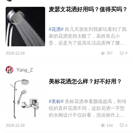
麦瑟文花洒好用吗？值得买吗？
#花洒#
前几天朋友到我家玩看到了我
家的花洒觉得太酷了，虽然有点小
贵，还是为了提高生活品质掏了腰
包，不过说真的，麦瑟文Aio的这个花
2018-12-24
207
0
洒真的贵得有道理啊，用过就知道
它...
Yang_Z
美标花洒怎么样？好不好用？
#美标#
美标花洒单看颜值超高，和传
统的直杆花洒不同，这款花洒一字型
的水阀设计不仅好看，洗浴操作上也
更方便了。而且花洒的用料很足，水
2018-12-24
159
0
阀龙头掂在手里就感觉比以前的...