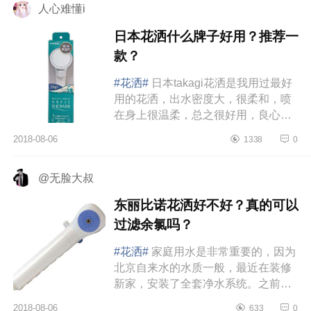
人心难懂i
日本花洒什么牌子好用？推荐一
款？
#花洒#
日本takagi花洒是我用过最好
用的花洒，出水密度大，很柔和，喷
在身上很温柔，总之很好用，良心推
荐，用过没有说不好的，零差评，真
2018-08-06
1338
0
的是家中必备款。我买的是绿色...
@无脸大叔
东丽比诺花洒好不好？真的可以
过滤余氯吗？
#花洒#
家庭用水是非常重要的，因为
北京自来水的水质一般，最近在装修
新家，安装了全套净水系统。之前看
过很多报道说余氯的坏处，家里换下
2018-08-06
633
0