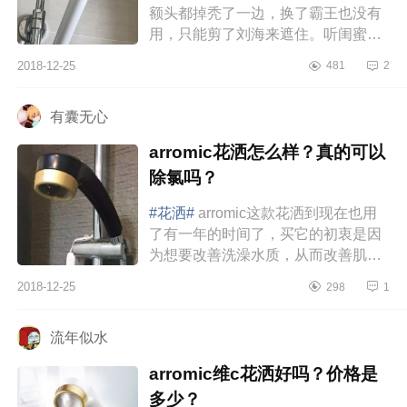
额头都掉秃了一边，换了霸王也没有
用，只能剪了刘海来遮住。听闺蜜说
水轻轻软水花洒真的很好用，所以我
2018-12-25
481
2
就买了下来。本来准备等老公回...
有囊无心
arromic花洒怎么样？真的可以
除氯吗？
#花洒#
arromic这款花洒到现在也用
了有一年的时间了，买它的初衷是因
为想要改善洗澡水质，从而改善肌肤
问题。同软水机定期添加软水盐一
2018-12-25
298
1
样，这个花洒需要的是更换VC除氯
球...
流年似水
arromic维c花洒好吗？价格是
多少？