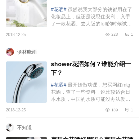
#花洒#
虽然说我大部分的钱都用在了
化妆品上，但还是没忍住安利，入手
了一款花洒。去大阪的loft的时候试了
好多花洒，最后还是被arromic护肤的
2018-12-25
223
1
卖点吸引了。她需要配vc球来...
谈林晓雨
shower花洒如何？谁能介绍一
下？
#花洒#
最开始做功课，想买网红mtg
花洒，查了一些资料，说比较适合日
本水质，中国的水质可能没办法发挥
相应的美容效果。加上刚搬家觉得新
2018-12-25
189
1
家水质确实比之前差，就把方向改...
不知道