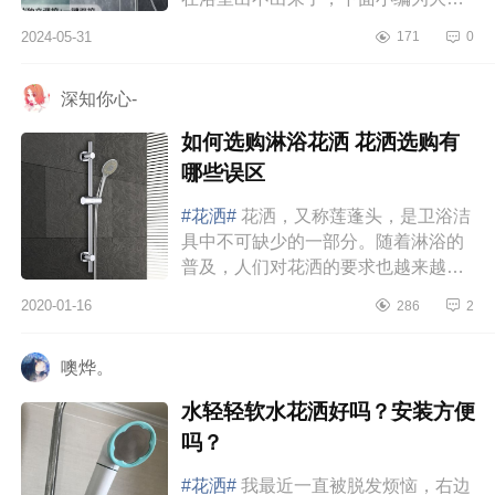
介绍下除垢花洒是智商税吗？霍尼韦
2024-05-31
171
0
尔花洒好不好 除垢花洒是智商税
吗 ...
深知你心-
如何选购淋浴花洒 花洒选购有
哪些误区
#花洒#
花洒，又称莲蓬头，是卫浴洁
具中不可缺少的一部分。随着淋浴的
普及，人们对花洒的要求也越来越
高，但市面上花洒质量参差不齐，价
2020-01-16
286
2
差很大。那么，如何选择好的花洒？
今天小编...
噢烨。
水轻轻软水花洒好吗？安装方便
吗？
#花洒#
我最近一直被脱发烦恼，右边