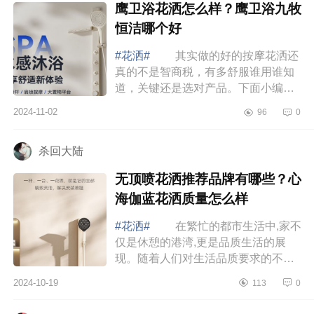
鹰卫浴花洒怎么样？鹰卫浴九牧
恒洁哪个好
#花洒#
其实做的好的按摩花洒还
真的不是智商税，有多舒服谁用谁知
道，关键还是选对产品。下面小编为
大家介绍下鹰卫浴花洒怎么样？鹰卫
2024-11-02
96
0
浴九牧恒洁哪个好 鹰卫浴花洒怎
么样 ...
杀回大陆
无顶喷花洒推荐品牌有哪些？心
海伽蓝花洒质量怎么样
#花洒#
在繁忙的都市生活中,家不
仅是休憩的港湾,更是品质生活的展
现。随着人们对生活品质要求的不断
提升,卫浴产品的选择越来越受到重
2024-10-19
113
0
视，下面小编为大家介绍下无顶喷花
洒推荐品...