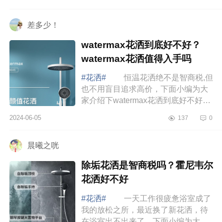
汉斯格雅花洒哪个型号好 汉斯格
雅和日...
差多少！
watermax花洒到底好不好？
watermax花洒值得入手吗
#花洒#
恒温花洒绝不是智商税,但
也不用盲目追求高价，下面小编为大
家介绍下watermax花洒到底好不好？
watermax花洒值得入手吗
2024-06-05
137
0
watermax花洒到底好不好 这个
watermaxH2花洒...
晨曦之咣
除垢花洒是智商税吗？霍尼韦尔
花洒好不好
#花洒#
一天工作很疲惫浴室成了
我的放松之所，最近换了新花洒，待
在浴室出不出来了，下面小编为大家