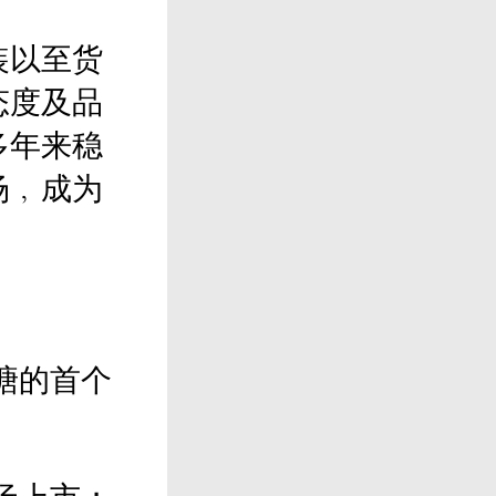
装以至货
态度及品
多年来稳
场﹐成为
塘的首个