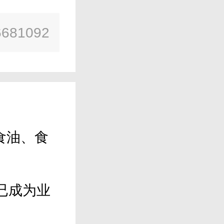
6681092
食油、食
已成为业
。