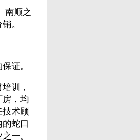
。南顺之
分销。
的保证。
材培训，
厂房﹐均
任技术顾
内的蛇口
业之一。