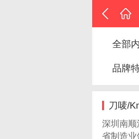
全部
品牌
刀唛/Kn
深圳南顺
省制造业