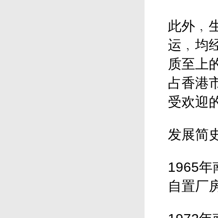
此外﹐
运﹐均
质至上
占香港
受欢迎
发展简
196
自置厂