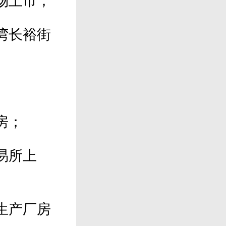
场上市；
湾长裕街
房；
易所上
生产厂房