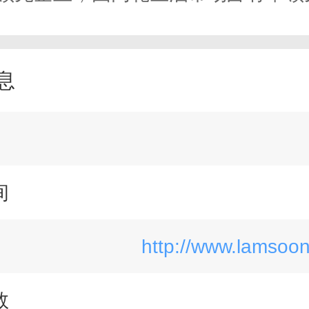
息
间
http://www.lamsoon
数