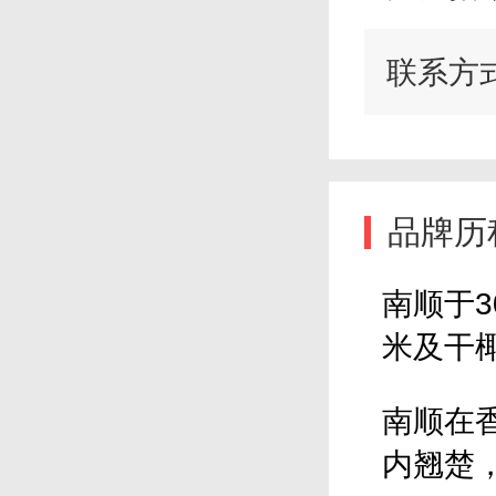
联系方
品牌历
南顺于
米及干
南顺在
内翘楚