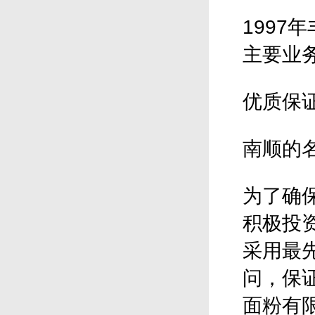
199
主要业
优质保
南顺的
为了确
积极投
采用最
问，保
面粉有