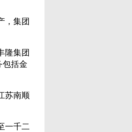
产，集团
丰隆集团
务包括金
江苏南顺
至一千二