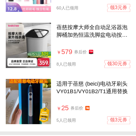
领3元券
60人已领用
蓓慈按摩大师全自动足浴器泡
脚桶加热恒温洗脚盆电动按摩
足浴盆
579
券后价
￥
领30元券
8人已领用
适用于蓓慈 (beici)电动牙刷头
VY01B1/VY01B2/T1通用替换
25
券后价
￥
领3元券
5人已领用