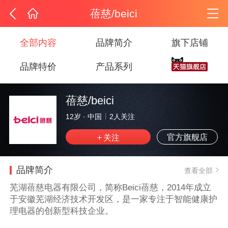
蓓慈/beici
全部内容
品牌简介
旗下店铺
品牌特价
产品系列
蓓慈/beici
12岁
·
中国
2
人关注
官方旗舰店
品牌简介
查看全部
芜湖蓓慈电器有限公司，简称Beici蓓慈，2014年成立
于安徽芜湖经济技术开发区，是一家专注于智能健康护
理电器的创新型科技企业。