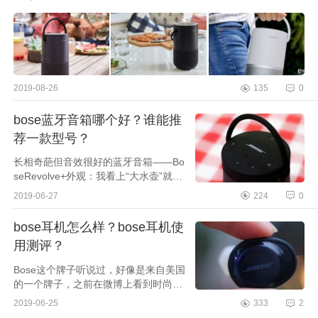
2019-08-26
135
0
bose蓝牙音箱哪个好？谁能推
荐一款型号？
长相奇葩但音效很好的蓝牙音箱——Bo
seRevolve+外观：我看上“大水壶”就是
因为它的外观，太有创意了，比常见的
2019-06-27
224
0
那些扁平化的音箱好玩多了，长得真像
一个水壶那样...
bose耳机怎么样？bose耳机使
用测评？
Bose这个牌子听说过，好像是来自美国
的一个牌子，之前在微博上看到时尚博
主或大V们都戴过它家的展品，包装的
2019-06-25
333
2
话还是比较偏欧美风，里面除了耳机和