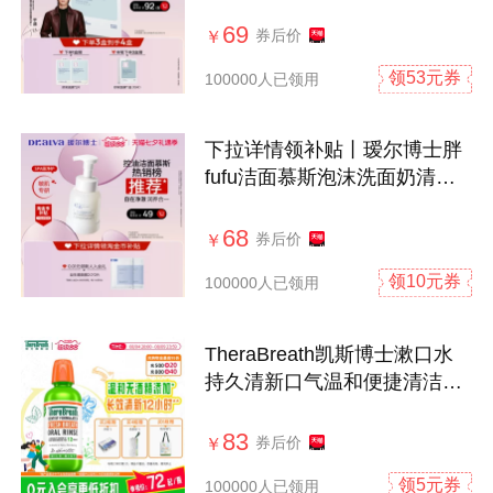
69
券后价
￥
领53元券
100000人已领用
下拉详情领补贴丨瑷尔博士胖
fufu洁面慕斯泡沫洗面奶清洁
保湿卸妆
68
券后价
￥
领10元券
100000人已领用
TheraBreath凯斯博士漱口水
持久清新口气温和便捷清洁口
腔不辣嘴
83
券后价
￥
领5元券
100000人已领用