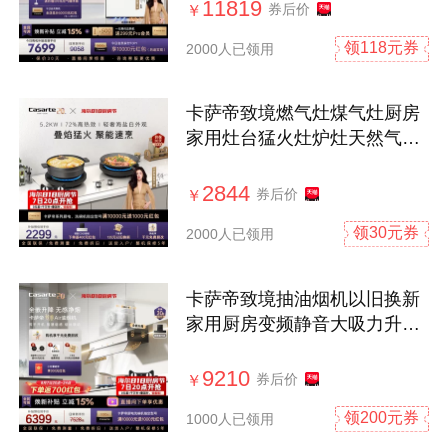
11819
券后价
￥
领118元券
2000人已领用
卡萨帝致境燃气灶煤气灶厨房
家用灶台猛火灶炉灶天然气灶
CDZ5U9
2844
券后价
￥
领30元券
2000人已领用
卡萨帝致境抽油烟机以旧换新
家用厨房变频静音大吸力升降
白松露Q5
9210
券后价
￥
领200元券
1000人已领用