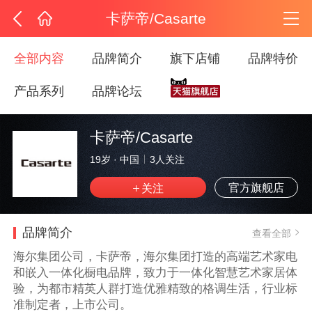
卡萨帝/Casarte
全部内容
品牌简介
旗下店铺
品牌特价
产品系列
品牌论坛
卡萨帝/Casarte
19岁
·
中国
3
人关注
官方旗舰店
品牌简介
查看全部
海尔集团公司，卡萨帝，海尔集团打造的高端艺术家电
和嵌入一体化橱电品牌，致力于一体化智慧艺术家居体
验，为都市精英人群打造优雅精致的格调生活，行业标
准制定者，上市公司。