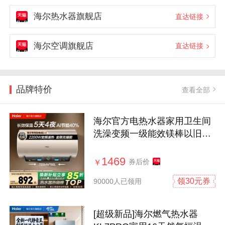
海尔热水器旗舰店
直达链接
海尔空调旗舰店
直达链接
品牌特价
查看全部
海尔官方电热水器家用卫生间
洗澡变频一级能效镁棒以旧换
新MA3
1469
券后价
￥
领30元券
90000人已领用
[超级新品]海尔燃气热水器