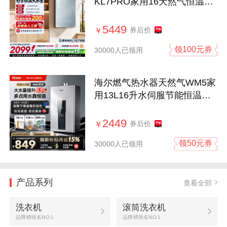
KL7PRO家用16天然气恒温静
音增压零冷水
5449
券后价
￥
领100元券
30000人已领用
海尔燃气热水器天然气WM5家
用13L16升水伺服节能恒温洗
澡官方
2449
券后价
￥
领50元券
30000人已领用
产品系列
查看全部
洗衣机
滚筒洗衣机
品牌榜排名NO.1
品牌榜排名NO.1