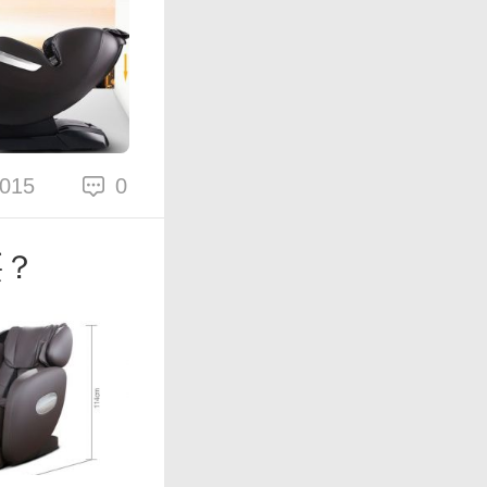
015
0
买？