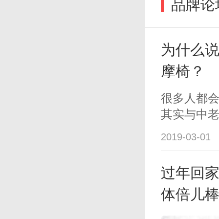
品牌论
为什么
摩椅？
很多人都
其实与中
大的生活
2019-03-01
轻人，更
中国北方，
过年回
体倍儿