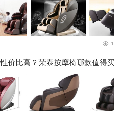
1
款性价比高？荣泰按摩椅哪款值得