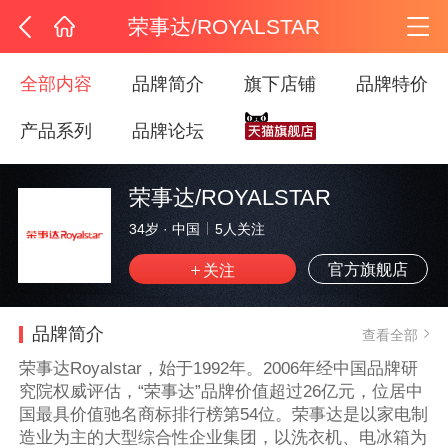
荣事达/ROYALSTAR
全部内容
品牌简介
旗下店铺
品牌特价
产品系列
品牌论坛
荣事达/ROYALSTAR
34岁
·
中国
5
人关注
官方旗舰店
品牌简介
查看全部
荣事达Royalstar，始于1992年。2006年经中国品牌研
究院权威评估，“荣事达”品牌价值超过26亿元，位居中
国最具价值驰名商标排行榜第54位。荣事达是以家电制
造业为主的大型综合性企业集团，以洗衣机、电冰箱为