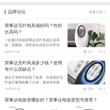
品牌论坛
查看全部
荣事达无叶电风扇好吗？性价
比高吗？
一款夏日神器荣事达无叶风扇它送风
远，高颜值、高性价比高优点非常非常
多，而且样子还别致可爱。到现在我已
2019-07-04
112
0
经入手3个月了，给大家说一下，希望
给你们一个舒适的夏...
荣事达无叶风扇多少钱？使用
有什么优缺点？
最近天渐渐开始热了起来，压箱底的无
叶扇又被我给翻了出来，拿抹布给擦了
擦又干干净净的安排到位了~这是去年
2019-05-28
138
2
夏天买的，偶然间打开淘宝发现首页在
推风扇，看到的是...
荣事达电饭煲哪款好？荣事达电饭煲型号推荐？