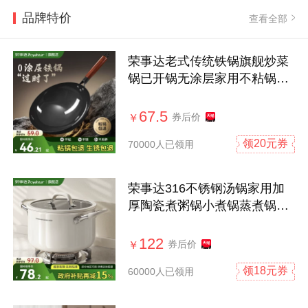
品牌特价
查看全部
荣事达老式传统铁锅旗舰炒菜
锅已开锅无涂层家用不粘锅燃
气灶适用
67.5
券后价
￥
领20元券
70000人已领用
荣事达316不锈钢汤锅家用加
厚陶瓷煮粥锅小煮锅蒸煮锅电
磁炉炖锅
122
券后价
￥
领18元券
60000人已领用