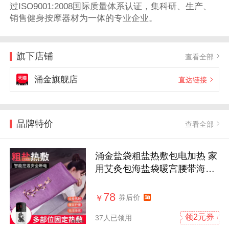
过ISO9001:2008国际质量体系认证，集科研、生产、
销售健身按摩器材为一体的专业企业。
旗下店铺
查看全部
涌金旗舰店
直达链接
品牌特价
查看全部
涌金盐袋粗盐热敷包电加热 家
用艾灸包海盐袋暖宫腰带海盐
热敷包
78
券后价
￥
领2元券
37人已领用