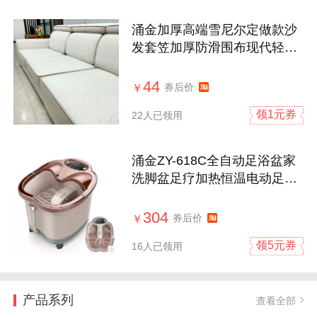
涌金加厚高端雪尼尔定做款沙
发套笠加厚防滑围布现代轻奢
沙发笠套
44
券后价
￥
领1元券
22人已领用
涌金ZY-618C全自动足浴盆家
洗脚盆足疗加热恒温电动足浴
器泡脚桶
304
券后价
￥
领5元券
16人已领用
产品系列
查看全部