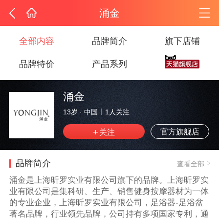
涌金
全部内容
品牌简介
旗下店铺
品牌特价
产品系列
涌金
13岁
·
中国
1
人关注
官方旗舰店
品牌简介
查看全部
涌金是上海昕罗实业有限公司旗下的品牌。上海昕罗实
业有限公司是集科研、生产、销售健身按摩器材为一体
的专业企业，上海昕罗实业有限公司，足浴器-足浴盆
著名品牌，行业领先品牌，公司持有多项国家专利，通