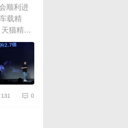
布会顺利进
、车载精
。天猫精灵
131
0