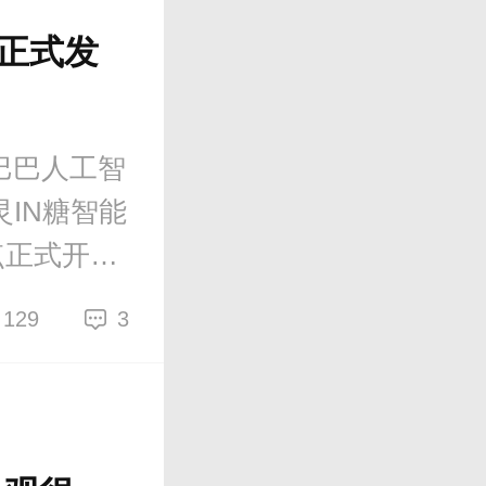
箱正式发
巴巴人工智
IN糖智能
点正式开
N糖智能音
129
3
蓝三款颜色