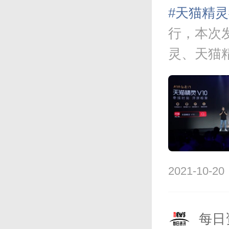
#天猫精灵
行，本次
灵、天猫
V10是，为
2021-10-20
每日