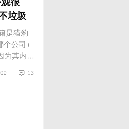
外观很
也不垃圾
音箱是猎豹
哪个公司）
因为其内置
1-2个扬
309
13
从喇叭数量
见