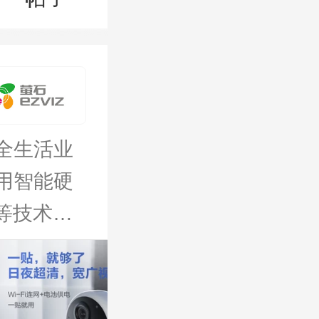
全生活业
用智能硬
等技术，
习环境，
天猫官方
居住环境
旗舰店
。萤石监