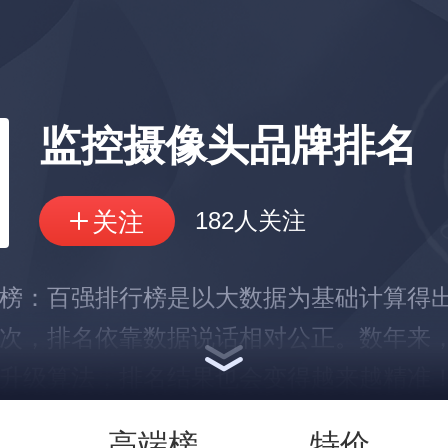
监控摄像头品牌排名
182人关注
榜：百强排行榜是以大数据为基础计算得
次，排名依靠数据说话相对公正。数年来
升级算法，排名结果也会变得越来越精准
展示部分数据
高端榜
特价