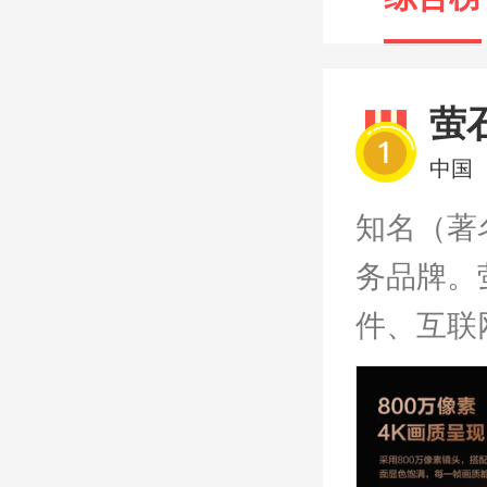
萤
NO.1
中国
知名（著
务品牌。
件、互联
努力为用
让人们在
里，享受