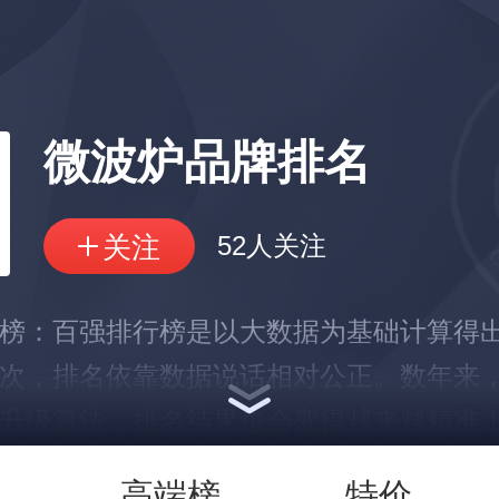
微波炉品牌排名
52人关注
榜：百强排行榜是以大数据为基础计算得
次，排名依靠数据说话相对公正。数年来
升级算法，排名结果也会变得越来越精准
展示部分数据
高端榜
特价