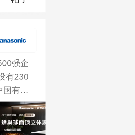
00强企
有230
中国有
0多亿美
天猫官方
炉均匀加
旗舰店
，方便操