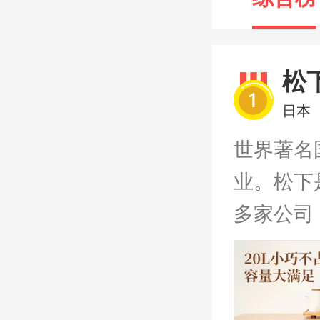
松
NO.1
日本
世界著名
业。松下
多家公司
54，00
元，为世
热，美味