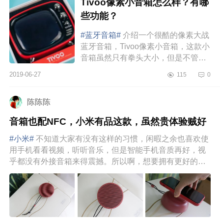
Tivoo像素小音箱怎么样？有哪
些功能？
#蓝牙音箱#
介绍一个很酷的像素大战
蓝牙音箱，Tivoo像素小音箱，这款小
音箱虽然只有拳头大小，但是不管怎
么看都像7、80年代里的老电视机。
2019-06-27
115
0
所以莫名还有点萌，试用了一下，
低...
陈陈陈
音箱也配NFC，小米有品这款，虽然贵体验贼好
#小米#
不知道大家有没有这样的习惯，闲暇之余也喜欢使
用手机看看视频，听听音乐，但是智能手机音质再好，视
乎都没有外接音箱来得震撼。所以啊，想要拥有更好的视
听体验，给手机配...