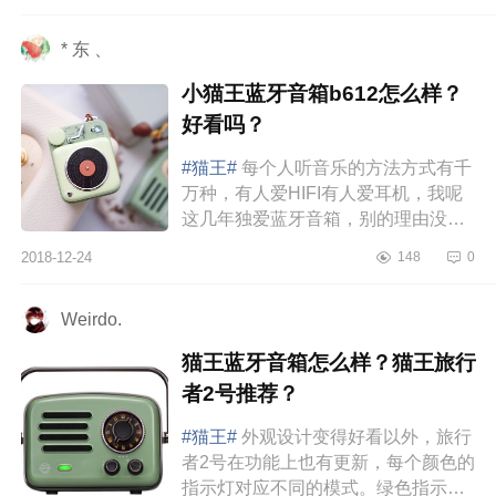
* 东 、
小猫王蓝牙音箱b612怎么样？
好看吗？
#猫王#
每个人听音乐的方法方式有千
万种，有人爱HIFI有人爱耳机，我呢
这几年独爱蓝牙音箱，别的理由没
有，是因为颜值的赏心悦目，音质上
2018-12-24
148
0
也可圈可点。口袋mini型-猫王b61...
Weirdo.
猫王蓝牙音箱怎么样？猫王旅行
者2号推荐？
#猫王#
外观设计变得好看以外，旅行
者2号在功能上也有更新，每个颜色的
指示灯对应不同的模式。绿色指示灯