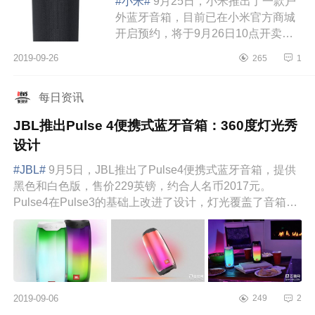
#小米#
9月25日，小米推出了一款户
外蓝牙音箱，目前已在小米官方商城
开启预约，将于9月26日10点开卖，
售价199元。小米户外蓝牙音箱采用
2019-09-26
265
1
了无缝布织物和软胶材质，内置
52mm大喇叭，同...
每日资讯
JBL推出Pulse 4便携式蓝牙音箱：360度灯光秀
设计
#JBL#
9月5日，JBL推出了Pulse4便携式蓝牙音箱，提供
黑色和白色版，售价229英镑，约合人名币2017元。
Pulse4在Pulse3的基础上改进了设计，灯光覆盖了音箱全
部表面，具有可定制的36...
2019-09-06
249
2