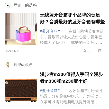
音箱有摄像...
尼古丁的诱惑
无线蓝牙音箱哪个品牌的音质
好？音质最好的蓝牙音箱有哪些
#蓝牙音箱#
在我们的快节奏生活
中，音乐可以让人放松心情，音乐已
经成为了我们不可或缺的一部分，而
选择一款好的蓝牙音箱，可以将音乐
2024-06-19
178
0
播放出，非常之动听而又美妙的音
乐，听起来让...
莉迎ω娜婷
漫步者m330值得入手吗？漫步
者m330和m230哪个好
#蓝牙音箱#
蓝牙音箱常用于两个
场景，分别是家中娱乐与户外活动，
在家可以搭配电脑电视提升听感，或
者用手机播放一首音乐放松身心。下