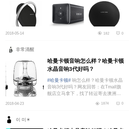
色大海的传说》...
2018-05-14
182
0
非常清醒
哈曼卡顿音响怎么样？哈曼卡顿
水晶音响3代好吗？
#哈曼卡顿#
响怎么样？哈曼卡顿水晶
音响3代好吗？网友回答：在Tmall旗
舰店立马拿下，找了转运寄去澳洲，
男票很喜欢~音效杠杠的！说实话，当
2018-04-23
1874
0
时买哈曼卡顿水晶音响3代完全是因...
이 미☀