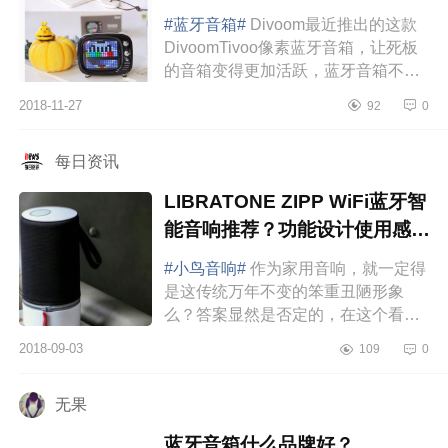
#蓝牙音箱#
Divoom最近推出的这款
DivoomTivoo像素蓝牙音箱，让死板
的音箱变得更加活跃，蓝牙音箱不再
只是一款单纯的播放器，甚至还可以
2018-11-27
92
0
用音箱来玩小游戏，这绝对的颠覆了
大家...
每日资讯
LIBRATONE ZIPP WiFi蓝牙智
能音响推荐？功能设计使用感好
吗？
#小鸟音响#
作为家用音响，就一定得
是这传统万年不变的笨重丑陋形象
么？答案显然是否定的，在这个看脸
的社会，较真的事还特别多。来自丹
2018-09-03
109
0
麦的世界高端音响品牌Libratone，小
鸟...
无果
蓝牙音箱什么品牌好？