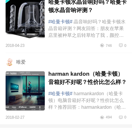
哈曼卡顿水晶音响好吗？哈曼卡
顿水晶音响评测？
#哈曼卡顿#
晶音响好吗？哈曼卡顿水
晶音箱评测？网友回答：朋友在苹果
店里被种草之后转草给了我，颜控完
全一见钟情啊！外表太炫酷了！配的
2018-04-23
746
0
两个低音炮可以满足喜欢美式音效
的...
唯爱
harman kardon（哈曼卡顿）
音箱好不好呢？性价比怎么样？
#哈曼卡顿#
harmankardon（哈曼卡
顿）电脑音箱好不好呢？性价比怎么
样？推荐回答：harmankardon（哈曼
卡顿）顶级音响品牌，世界上第一个
2018-02-27
494
0
真正高保真接收器、第一个立体声接
收器均出自该...