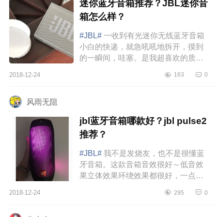
迷你蓝牙音箱推荐？JBL迷你音
箱怎么样？
#JBL#
一收到有光迷你无线蓝牙音箱
小白的快递，就急吼吼地拆开，摸到
的一瞬间，哇塞。是我超喜欢的质
感，磨砂的！我手机壳什么的都喜欢
2018-12-24
163
0
买这种质感，特别喜欢摸。操作起...
风雨无阻
jbl蓝牙音箱哪款好？jbl pulse2
推荐？
#JBL#
我不是发烧友，也不是很懂蓝
牙音箱。这款音箱音效很好～低音效
果立体效果环绕效果都很好，一点都
不像那么小个东西发出的声音，听歌
2018-12-24
295
0
太舒服了，而且防水，洗澡可以...