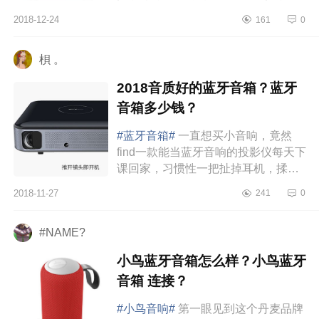
电台模式：现在不需要传统电波接受
2018-12-24
161
0
电台信号，只需要第一次在“o...
梖 。
2018音质好的蓝牙音箱？蓝牙
音箱多少钱？
#蓝牙音箱#
一直想买小音响，竟然
find一款能当蓝牙音响的投影仪每天下
课回家，习惯性一把扯掉耳机，揉揉
耳朵，慵懒地窝在沙发上，身边堆满
2018-11-27
241
0
了自己爱吃的零食薯片，把手机
musi...
#NAME?
小鸟蓝牙音箱怎么样？小鸟蓝牙
音箱 连接？
#小鸟音响#
第一眼见到这个丹麦品牌