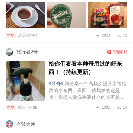
糖拿铁味、红茶味、可可味减...
2020-04-03
精华
2828
42
旅行者2号
5篇续贴
给你们看看本帅哥用过的好东
西！（持续更新）
#牙膏#
再分享一个高频次提升幸福指
数的小东西，看图，猜我发的这是
啥：看起来像洗手液什么的是不是？
其实它是一瓶牙膏，按压式牙膏。之
2020-04-06
精华
1332
14
前家里也是使用挤压捏扁后出牙膏的
那种，牙...
令狐大侠