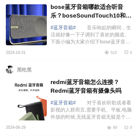
bose蓝牙音箱哪款适合听音
乐？boseSoundTouch10和20
选择哪款
#蓝牙音箱#
音乐响起的瞬间，生
活就好像一下子调到了喜欢的频道。
下面小编为大家介绍下bose蓝牙音箱
哪款适合听音乐？
2024-10-31
522
0
boseSoundTouch10和20选择哪
款 bose蓝牙音箱哪款适合听音
黑吃黑
乐...
redmi蓝牙音箱怎么连接？
Redmi蓝牙音箱有摄像头吗
#蓝牙音箱#
对于喜欢听歌或者看
影视的人群而言,需要手机、平板,电脑
外放的时候,无线蓝牙音箱无疑是个不
错的选择,下面小编为大家介绍下
2024-06-29
60
0
redmi蓝牙音箱怎么连接？Redmi蓝牙