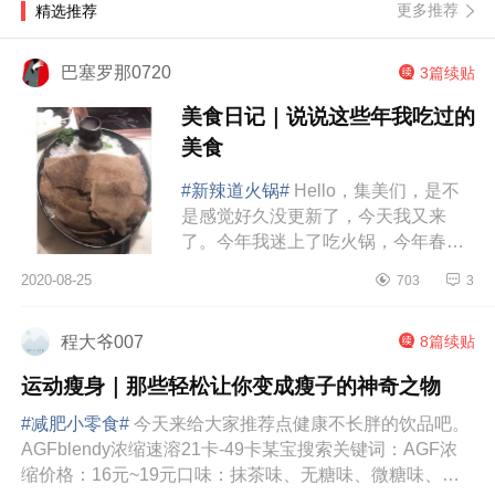
更多推荐
精选推荐
巴塞罗那0720
3篇续贴
美食日记｜说说这些年我吃过的
美食
#新辣道火锅#
Hello，集美们，是不
是感觉好久没更新了，今天我又来
了。今年我迷上了吃火锅，今年春节
在家我就吃了好几餐火锅，因为过年
2020-08-25
703
3
我带火锅料回去了，来到合肥，自从
可以饭店吃饭到现...
程大爷007
8篇续贴
运动瘦身｜那些轻松让你变成瘦子的神奇之物
#减肥小零食#
今天来给大家推荐点健康不长胖的饮品吧。
AGFblendy浓缩速溶21卡-49卡某宝搜索关键词：AGF浓
缩价格：16元~19元口味：抹茶味、无糖味、微糖味、焦