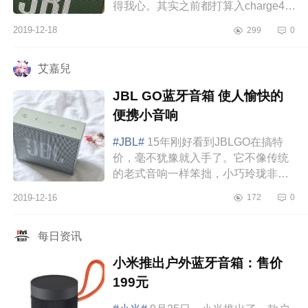
得我心。其实之前都打算入charge4，
不过想到要出门，就想买个旅行也能
2019-12-18
299
0
方便携带的，最后就go2了。外观展
示第一眼...
艾嘉兒
JBL GO蓝牙音箱 使人愉快的
便携小音响
#JBL#
15年刚好看到JBLGO在搞特
价，毫不犹豫就入手了。它不像传统
的老式音响一样笨拙，小巧玲珑非常
便携，而且外表美腻，非常适合我这
2019-12-16
172
0
种喜欢高颜值的人。特别喜欢用他听
电子音乐和...
每日资讯
小米推出户外蓝牙音箱：售价
199元