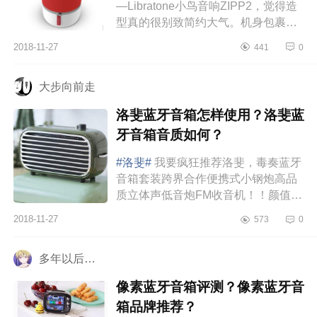
—Libratone小鸟音响ZIPP2，觉得造
型真的很别致简约大气。机身包裹着
网纹布外套，在音响上有外套这个点
2018-11-27
441
0
本身就很吸引人，外套是可以更换
的...
大步向前走
洛斐蓝牙音箱怎样使用？洛斐蓝
牙音箱音质如何？
#洛斐#
我要疯狂推荐洛斐，毒奏蓝牙
音箱套装跨界合作便携式小钢炮高品
质立体声低音炮FM收音机！！颜值高
不说，音效真的太赞了！这个洛斐的
2018-11-27
573
0
蓝牙音箱我本来是买来送给我表...
多年以后…
像素蓝牙音箱评测？像素蓝牙音
箱品牌推荐？