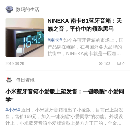
数码的生活
NINEKA 南卡B1蓝牙音箱：天
籁之音，平价中的领跑黑马
#南卡#
如今在蓝牙音箱的市场上，国
产品牌在崛起，在与国外各大品牌的
抗衡中，NINEKA南卡就是一匹领跑
黑马。专于品质，打造高颜值、高性
2019-08-29
103
0
价比的产品，成为行业中的佼佼者。
那么接下...
每日资讯
小米蓝牙音箱小爱版上架发售：一键唤醒“小爱同
学”
#小米#
近日，小米蓝牙音箱推出了小爱版，目前已上架发
售，售价169元，加入一键唤醒“小爱同学”的功能。外观设
计上，小米蓝牙音箱小爱版造型上是方方正正的，全金属
机身，有红、蓝...