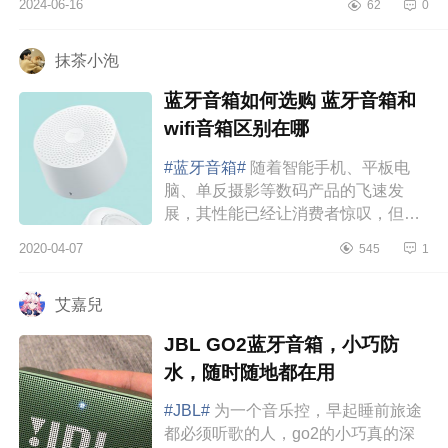
2024-06-16
62
0
面小编为大家介绍下漫步者m330值得
入手吗？漫...
抹茶小泡
蓝牙音箱如何选购 蓝牙音箱和
wifi音箱区别在哪
#蓝牙音箱#
随着智能手机、平板电
脑、单反摄影等数码产品的飞速发
展，其性能已经让消费者惊叹，但是
数码产品配件的发展革新相对较慢，
2020-04-07
545
1
近几年，蓝牙音箱顺势而起，小巧便
携、无线传输、...
艾嘉兒
JBL GO2蓝牙音箱，小巧防
水，随时随地都在用
#JBL#
为一个音乐控，早起睡前旅途
都必须听歌的人，go2的小巧真的深