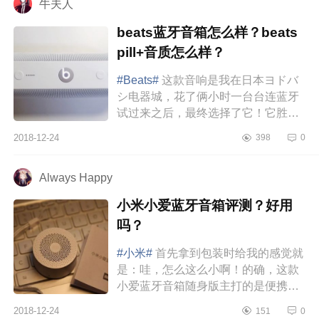
牛夫人
beats蓝牙音箱怎么样？beats
pill+音质怎么样？
#Beats#
这款音响是我在日本ヨドバ
シ电器城，花了俩小时一台台连蓝牙
试过来之后，最终选择了它！它胜出
的原因有三点：1.低音没毛病，我拿
2018-12-24
398
0
鬼卞和SoulJa两位低音炮试过，没...
Always Happy
小米小爱蓝牙音箱评测？好用
吗？
#小米#
首先拿到包装时给我的感觉就
是：哇，怎么这么小啊！的确，这款
小爱蓝牙音箱随身版主打的是便携，
约50克的重量还没个杯盖大，所以体
2018-12-24
151
0
积就非常的小。取出音箱，里面...