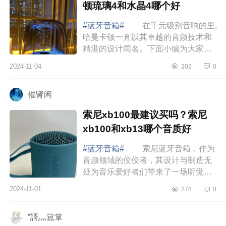
顿琉璃4和水晶4哪个好
#蓝牙音箱#
在千元级别音响的里,
哈曼卡顿一直以其卓越的音频技术和
精湛的设计闻名。下面小编为大家介
绍下哈曼卡顿琉璃4怎么样？哈曼卡顿
2024-11-04
202
0
琉璃4和水晶4哪个好 哈曼卡顿琉
璃4怎么样...
催肾闲
索尼xb100最建议买吗？索尼
xb100和xb13哪个音质好
#蓝牙音箱#
索尼蓝牙音箱，作为
音频领域的佼佼者，其设计与制造无
疑为音乐爱好者们带来了一场听觉盛
宴的期待，下面小编为大家介绍下索
2024-11-01
278
0
尼xb100最建议买吗？索尼xb100和
xb13哪个音质...
”謌灬箛箪