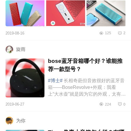
2019-08-16
125
2
旋雨
bose蓝牙音箱哪个好？谁能推
荐一款型号？
#博士#
长相奇葩但音效很好的蓝牙音
箱——BoseRevolve+外观：我看
上“大水壶”就是因为它的外观，太有创
意了，比常见的那些扁平化的音箱好
2019-06-27
224
0
玩多了，长得真像一个水壶那样...
为你