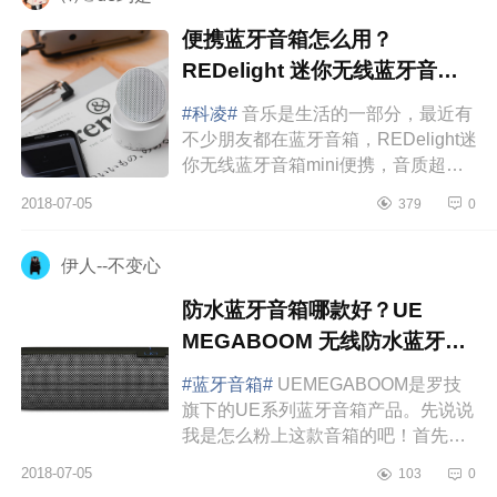
便携蓝牙音箱怎么用？
REDelight 迷你无线蓝牙音箱
好吗？
#科凌#
音乐是生活的一部分，最近有
不少朋友都在蓝牙音箱，REDelight迷
你无线蓝牙音箱mini便携，音质超棒
的蓝牙音箱，价格竟然还不到100
2018-07-05
379
0
元！有些人用它来播放自己喜欢的...
伊人--不变心
防水蓝牙音箱哪款好？UE
MEGABOOM 无线防水蓝牙音
箱好不好？
#蓝牙音箱#
UEMEGABOOM是罗技
旗下的UE系列蓝牙音箱产品。先说说
我是怎么粉上这款音箱的吧！首先是
我需要一款蓝牙音箱，然后在Apple官
2018-07-05
103
0
网上看到这款音箱“onlyatApple”，最