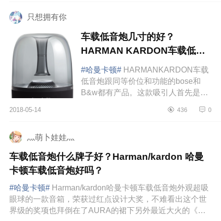
关...
只想拥有你
车载低音炮几寸的好？
HARMAN KARDON车载低音
炮多少钱？
#哈曼卡顿#
HARMANKARDON车载
低音炮跟同等价位和功能的bose和
B&w都有产品。这款吸引人首先是它
的超高的颜值。很特别很小众，很多
2018-05-14
436
0
人第一看见还以为是台灯。然后说音
质，用它听...
灬萌卜娃娃灬
车载低音炮什么牌子好？Harman/kardon 哈曼
卡顿车载低音炮好吗？
#哈曼卡顿#
Harman/kardon哈曼卡顿车载低音炮外观超吸
眼球的一款音箱，荣获过红点设计大奖，不难看出这个世
界级的奖项也拜倒在了AURA的裙下另外最近大火的《蓝