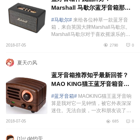
Marshall 马歇尔蓝牙音箱那个
型号好？
#马歇尔#
来给各位种草一款蓝牙音
箱，来自英国大牌Marshall马歇尔。
Marshall马歇尔对于喜欢摇滚乐的朋
友们都是耳熟能详，备受乐手乐迷膜
2018-07-05
2790
0
拜。对于不了解摇滚的，你只要知
道...
夏天の风
蓝牙音箱推荐知乎最新回答？
MAO KING猫王蓝牙音箱音质
如何？
#蓝牙音箱#
MAOKING猫王蓝牙音响
算是我对它一见钟情，被它外表深深
迷住。无法自拔，一次和朋友说了这
款音箱，我好喜欢，生日的时候，朋
2018-07-05
685
0
友给我的礼物就是这款音箱，真是太
暖了...
⑴ㄝdē约萣