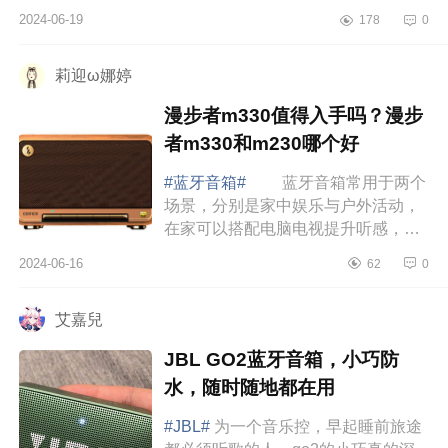
选择一款好的蓝牙音箱，可以将音乐
2024-06-19
178
0
播放出，非常之动听而又美妙的音
乐，听起来让...
莉迎ω娜婷
漫步者m330值得入手吗？漫步
者m330和m230哪个好
#蓝牙音箱#
蓝牙音箱常用于两个
场景，分别是家中娱乐与户外活动，
在家可以搭配电脑电视提升听感，或
者用手机播放一首音乐放松身心。下
2024-06-16
62
0
面小编为大家介绍下漫步者m330值得
入手吗？漫...
艾嘉兒
JBL GO2蓝牙音箱，小巧防
水，随时随地都在用
#JBL#
为一个音乐控，早起睡前旅途