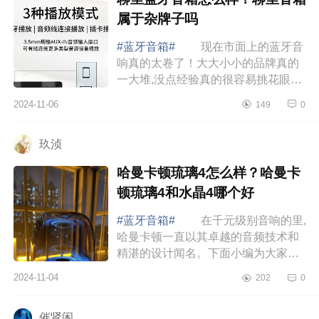
属于杂牌子吗
#蓝牙音箱#
现在市面上的蓝牙音
响真的太卷了！大大小小的品牌真的
一大堆,没点经验真的很容易挑花眼，
下面小编为大家介绍下聊里蓝牙音箱
2024-11-06
149
0
怎么样？聊里音箱属于杂牌子吗
聊里蓝牙音...
玖浈
哈曼卡顿琉璃4怎么样？哈曼卡
顿琉璃4和水晶4哪个好
#蓝牙音箱#
在千元级别音响的里,
哈曼卡顿一直以其卓越的音频技术和
精湛的设计闻名。下面小编为大家介
绍下哈曼卡顿琉璃4怎么样？哈曼卡顿
2024-11-04
202
0
琉璃4和水晶4哪个好 哈曼卡顿琉
璃4怎么样...
催肾闲