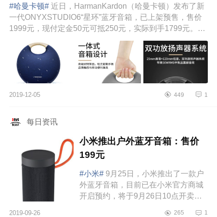
#哈曼卡顿#
近日，HarmanKardon（哈曼卡顿）发布了新
一代ONYXSTUDIO6“星环”蓝牙音箱，已上架预售，售价
1999元，现付定金50元可抵250元，实际到手1799元。外
观设计上，这款蓝牙音箱有...
2019-12-05
449
1
每日资讯
小米推出户外蓝牙音箱：售价
199元
#小米#
9月25日，小米推出了一款户
外蓝牙音箱，目前已在小米官方商城
开启预约，将于9月26日10点开卖，
售价199元。小米户外蓝牙音箱采用
2019-09-26
265
1