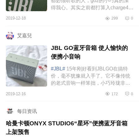
都必须听歌的人，go2的小巧真的深
得我心。其实之前都打算入charge4，
不过想到要出门，就想买个旅行也能
2019-12-18
299
0
方便携带的，最后就go2了。外观展
示第一眼...
艾嘉兒
JBL GO蓝牙音箱 使人愉快的
便携小音响
#JBL#
15年刚好看到JBLGO在搞特
价，毫不犹豫就入手了。它不像传统
的老式音响一样笨拙，小巧玲珑非常
便携，而且外表美腻，非常适合我这
2019-12-16
172
0
种喜欢高颜值的人。特别喜欢用他听
电子音乐和...
每日资讯
哈曼卡顿ONYX STUDIO6“星环”便携蓝牙音箱
上架预售