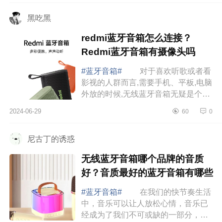
款 bose蓝牙音箱哪款适合听音
黑吃黑
乐...
redmi蓝牙音箱怎么连接？
Redmi蓝牙音箱有摄像头吗
#蓝牙音箱#
对于喜欢听歌或者看
影视的人群而言,需要手机、平板,电脑
外放的时候,无线蓝牙音箱无疑是个不
错的选择,下面小编为大家介绍下
2024-06-29
60
0
redmi蓝牙音箱怎么连接？Redmi蓝牙
音箱有摄像...
尼古丁的诱惑
无线蓝牙音箱哪个品牌的音质
好？音质最好的蓝牙音箱有哪些
#蓝牙音箱#
在我们的快节奏生活
中，音乐可以让人放松心情，音乐已
经成为了我们不可或缺的一部分，而