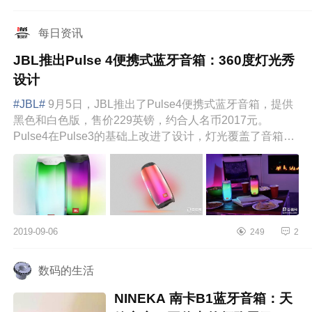
了无缝布织物和软胶材质，内置
52mm大喇叭，同...
每日资讯
JBL推出Pulse 4便携式蓝牙音箱：360度灯光秀
设计
#JBL#
9月5日，JBL推出了Pulse4便携式蓝牙音箱，提供
黑色和白色版，售价229英镑，约合人名币2017元。
Pulse4在Pulse3的基础上改进了设计，灯光覆盖了音箱全
部表面，具有可定制的36...
2019-09-06
249
2
数码的生活
NINEKA 南卡B1蓝牙音箱：天