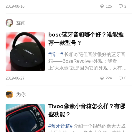
2019-08-16
125
2
旋雨
bose蓝牙音箱哪个好？谁能推
荐一款型号？
#博士#
长相奇葩但音效很好的蓝牙音
箱——BoseRevolve+外观：我看
上“大水壶”就是因为它的外观，太有创
意了，比常见的那些扁平化的音箱好
2019-06-27
224
0
玩多了，长得真像一个水壶那样...
为你
Tivoo像素小音箱怎么样？有哪
些功能？
#蓝牙音箱#
介绍一个很酷的像素大战