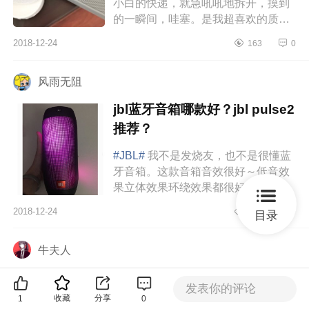
小白的快递，就急吼吼地拆开，摸到
的一瞬间，哇塞。是我超喜欢的质
感，磨砂的！我手机壳什么的都喜欢
2018-12-24
163
0
买这种质感，特别喜欢摸。操作起...
风雨无阻
jbl蓝牙音箱哪款好？jbl pulse2
推荐？
#JBL#
我不是发烧友，也不是很懂蓝
牙音箱。这款音箱音效很好～低音效
果立体效果环绕效果都很好，一点都
不像那么小个东西发出的声音，听歌
2018-12-24
295
0
目录
太舒服了，而且防水，洗澡可以...
牛夫人
beats蓝牙音箱怎么样？beats
发表你的评论
pill+音质怎么样？
收藏
分享
1
0