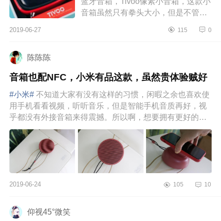
蓝牙音箱，Tivoo像素小音箱，这款小
音箱虽然只有拳头大小，但是不管怎
么看都像7、80年代里的老电视机。
2019-06-27
115
0
所以莫名还有点萌，试用了一下，
低...
陈陈陈
音箱也配NFC，小米有品这款，虽然贵体验贼好
#小米#
不知道大家有没有这样的习惯，闲暇之余也喜欢使
用手机看看视频，听听音乐，但是智能手机音质再好，视
乎都没有外接音箱来得震撼。所以啊，想要拥有更好的视
听体验，给手机配...
2019-06-24
105
10
仰视45°微笑