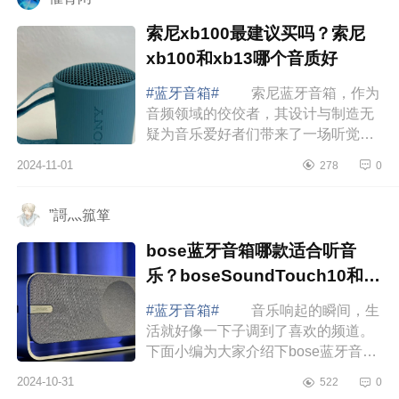
索尼xb100最建议买吗？索尼
xb100和xb13哪个音质好
#蓝牙音箱#
索尼蓝牙音箱，作为
音频领域的佼佼者，其设计与制造无
疑为音乐爱好者们带来了一场听觉盛
宴的期待，下面小编为大家介绍下索
2024-11-01
278
0
尼xb100最建议买吗？索尼xb100和
xb13哪个音质...
”謌灬箛箪
bose蓝牙音箱哪款适合听音
乐？boseSoundTouch10和20
选择哪款
#蓝牙音箱#
音乐响起的瞬间，生
活就好像一下子调到了喜欢的频道。
下面小编为大家介绍下bose蓝牙音箱
哪款适合听音乐？
2024-10-31
522
0
boseSoundTouch10和20选择哪