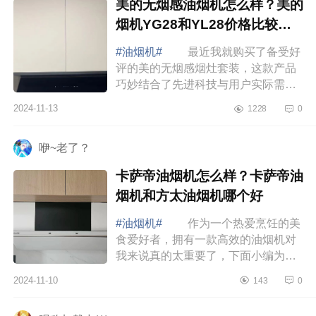
美的无烟感油烟机怎么样？美的
烟机YG28和YL28价格比较哪
款性价比高
#油烟机#
最近我就购买了备受好
评的美的无烟感烟灶套装，这款产品
巧妙结合了先进科技与用户实际需
求，有效缓解了我和家人因油烟产生
2024-11-13
1228
0
的健康担忧，下面小编为大家介绍下
美的无烟感...
咿~老了？
卡萨帝油烟机怎么样？卡萨帝油
烟机和方太油烟机哪个好
#油烟机#
作为一个热爱烹饪的美
食爱好者，拥有一款高效的油烟机对
我来说真的太重要了，下面小编为大
家介绍下卡萨帝油烟机怎么样？卡萨
2024-11-10
143
0
帝油烟机和方太油烟机哪个好 卡
萨帝油烟...