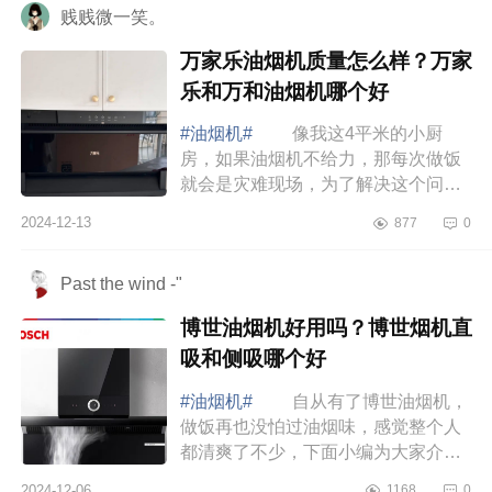
贱贱微一笑。
万家乐油烟机质量怎么样？万家
乐和万和油烟机哪个好
#油烟机#
像我这4平米的小厨
房，如果油烟机不给力，那每次做饭
就会是灾难现场，为了解决这个问
题，赶紧把家里的油烟机换成了万家
2024-12-13
877
0
乐油烟机，下面小编为大家介绍下万
家乐油烟机质量...
Past the wind -"
博世油烟机好用吗？博世烟机直
吸和侧吸哪个好
#油烟机#
自从有了博世油烟机，
做饭再也没怕过油烟味，感觉整个人
都清爽了不少，下面小编为大家介绍
下博世油烟机好用吗？博世烟机直吸
2024-12-06
1168
0