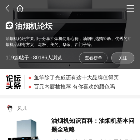
油烟机论坛
油烟机论坛主要用于分享油烟机使用心得，油烟机选购经验。优秀的油
烟机品牌有方太、老板、美的、华帝、西门子等。
119篇帖子 · 80186人浏览
查看榜单
孕期长胎不长肉 产后辣出新高度
鱼竿除了光威还有这十大品牌值得买
百元内唇釉推荐 有你喜欢的颜色吗
羽毛球拍那么多种大神给你推荐几款
宝宝不好好吃饭 学几招搞定他/她
风儿
四款平价眼线笔推荐 自然不晕染
油烟机知识百科：油烟机基本问
孕期长胎不长肉 产后辣出新高度
题全攻略