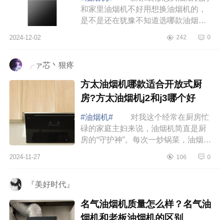
和家里油烟机不好用想换油烟机的，
是不是还在犹豫不知道选哪款油烟
机，下面小编为大家介绍下老板
2024-12-02
242
0
5302s油烟机使用评价如何？老板
5302s值得买吗 ...
╭ァ芯丶狠疼
方太油烟机哪款适合开放式厨
房?方太油烟机j2和j3哪个好
#油烟机#
对我这个经常在厨房忙
碌的家庭主妇来说，油烟机简直是厨
房的“守护神”。每次一炒锅菜，油烟就
扑面而来，弄得整个厨房都是油腻的
2024-11-27
106
0
味道，令人喘不过气来。更糟糕的
是，油...
『美好时代』
名气油烟机质量怎么样？名气油
烟机和老板油烟机的区别