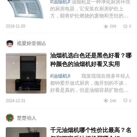
#油烟机#
油烟机是一种净化厨房环境
的厨房电器，它安装在厨房炉灶上
方，能将炉灶燃烧的废物和烹饪的过
程中对人体有害的油烟迅速抽走，排
2019-11-29
299
0
出室外，减少污染，净化空气，并有
防毒，防爆...
祗愛妳壹個亾
油烟机选白色还是黑色好看？哪
种颜色的油烟机好看又实用
#油烟机#
我发现现在很多年轻人
都钟爱开放式厨房，抛开别的不谈，
好看是真的，但是油烟容易扩散也是
真的，所以油烟机的选择就很关键。
2024-12-31
246
0
下面小编为大家介绍下油烟机选白色
还是黑色...
楚楚动人
千元油烟机哪个性价比最高？名