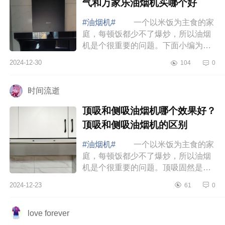
气和万家乐油烟机买哪个好
#油烟机#
一个以米饭为主食的家
庭，每顿饭都少不了爆炒，所以油烟
机是个很重要的问题。下面小编为大
家介绍下千元油烟机哪个性价比最
2024-12-30
104
0
高？名气和万家乐油烟机买哪个
好 名气和万...
时间流逝
顶吸和侧吸油烟机哪个效果好？
顶吸和侧吸油烟机的区别
#油烟机#
一个以米饭为主食的家
庭，每顿饭都少不了爆炒，所以油烟
机是个很重要的问题。顶吸固然是好
看，但是厨房还是会被油烟硬控，下
2024-12-23
61
0
面小编为大家介绍下顶吸和侧吸油烟
机哪个效...
love forever