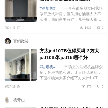
#油烟机#
一直有很多朋友问我想
做开放式厨房，但又担心油烟太大不
实用，我们家里有娃，几乎每天都在
家做饭，开放式厨房还能依然保持干
2024-11-17
1419
0
净，主要原因就是选择了吸力强大的
油烟机。...
寳鋇微笑
方太jcd10TB值得买吗？方太
jcd10tb和jcd15t哪个好
#油烟机#
市场上的油烟机品牌众
多，各种功能和设计让人眼花缭乱，
下面小编为大家介绍下方太jcd10TB
值得买吗？方太jcd10tb和jcd15t哪个
2024-11-15
370
0
好 方太jcd10TB值得买吗 这
款方太JCD...
杨青山