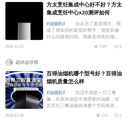
方太烹饪集成中心好不好？方太
集成烹饪中心x20测评如何
#油烟机#
自从当了家居博主，我
成了朋友间的家居好帮手，朋友装修
什么问题都问我。我家是传统的烟机
灶具模式，又单独买了蒸烤箱，但现
2024-12-23
1307
0
在叫我重新装修一定选集成烹饪中
心，不仅更...
趄緈趄珍惜
百得油烟机哪个型号好？百得油
烟机质量怎么样
#油烟机#
生活不就是一日三餐
嘛，在柴米油盐中感受家的温暖，但
若烹饪三餐油烟布满整个空间再美丽
的心情都会被破坏，下面小编为大家
2024-12-18
222
0
介绍下百得油烟机哪个型号好？百得
油烟机质量...