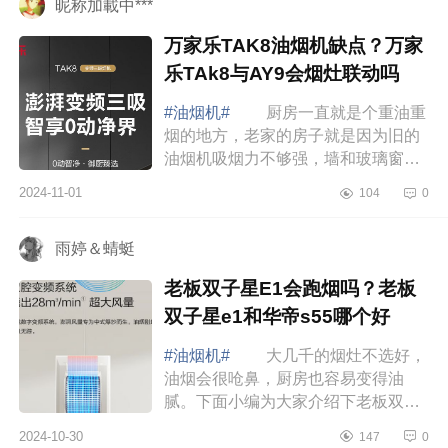
昵称加載中***
万家乐TAK8油烟机缺点？万家
乐TAk8与AY9会烟灶联动吗
#油烟机#
厨房一直就是个重油重
烟的地方，老家的房子就是因为旧的
油烟机吸烟力不够强，墙和玻璃窗都
熏变色了，油烟机上都还有腻歪歪的
2024-11-01
104
0
油这次真的不能再踩这个坑。下面小
编为大家...
雨婷＆蜻蜓
老板双子星E1会跑烟吗？老板
双子星e1和华帝s55哪个好
#油烟机#
大几千的烟灶不选好，
油烟会很呛鼻，厨房也容易变得油
腻。下面小编为大家介绍下老板双子
星E1会跑烟吗？老板双子星e1和华帝
2024-10-30
147
0
s55哪个好 老板双子星E1会跑烟