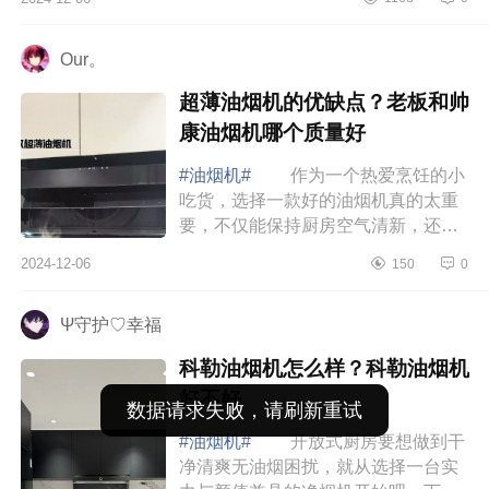
和侧吸哪个好 博世油烟机好用
吗 博世...
Our。
超薄油烟机的优缺点？老板和帅
康油烟机哪个质量好
#油烟机#
作为一个热爱烹饪的小
吃货，选择一款好的油烟机真的太重
要，不仅能保持厨房空气清新，还能
让烹饪变得更享受哦，下面小编为大
2024-12-06
150
0
家介绍下超薄油烟机的优缺点？老板
和帅康油...
Ψ守护♡幸福
科勒油烟机怎么样？科勒油烟机
好不好
#油烟机#
开放式厨房要想做到干
净清爽无油烟困扰，就从选择一台实