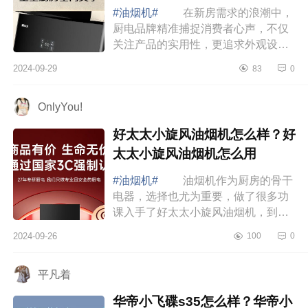
#油烟机#
在新房需求的浪潮中，
厨电品牌精准捕捉消费者心声，不仅
关注产品的实用性，更追求外观设计
的美感、使用体验的舒适以及维护的
2024-09-29
83
0
便捷性，下面小编为大家介绍下帅康
q3s油烟机...
OnlyYou!
好太太小旋风油烟机怎么样？好
太太小旋风油烟机怎么用
#油烟机#
油烟机作为厨房的骨干
电器，选择也尤为重要，做了很多功
课入手了好太太小旋风油烟机，到家
体验之后，我都不敢想象这是1K+能
2024-09-26
100
0
买到的家电，下面小编为大家介绍下
好太太小旋...
平凡着
华帝小飞碟s35怎么样？华帝小