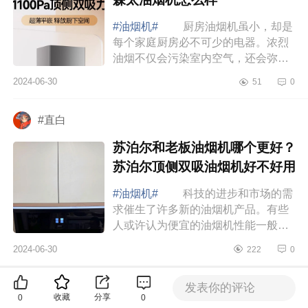
#油烟机#
厨房油烟机虽小，却是
每个家庭厨房必不可少的电器。浓烈
油烟不仅会污染室内空气，还会弥漫
在家中各个角落，给家人带来不适。
2024-06-30
51
0
因此，选购一款高效实用、性价比出
众的油烟...
#直白
苏泊尔和老板油烟机哪个更好？
苏泊尔顶侧双吸油烟机好不好用
#油烟机#
科技的进步和市场的需
求催生了许多新的油烟机产品。有些
人或许认为便宜的油烟机性能一般，
而价格高的又担心花了冤枉钱。因
2024-06-30
222
0
此，选择一款既能满足日常使用需
求，又能在价...
发表你的评论
更多推荐
精选推荐
收藏
分享
0
0