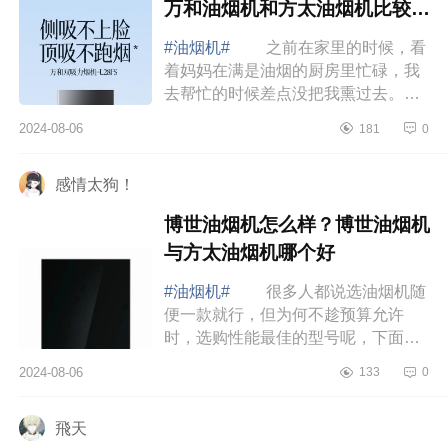
万和油烟机和方太油烟机比较哪
个更好
#油烟机#
之前在家里的时候，看
着妈妈在满是油烟的厨房里忙碌，我
去帮忙的时候差点没把我熏过去。索
性在前段时间，我把家里的抽油烟机
2024-08-06
181
0
也换了，下面小编为大家介绍下万和
烟机L28F...
感情太狗！
博世油烟机怎么样？博世油烟机
与方太油烟机哪个好
#油烟机#
很多人都说选油烟机随
便一款就行，但为何不趁预算允许
时，选购性能最佳的型号呢，下面小
编为大家介绍下博世油烟机怎么样？
2024-08-06
133
0
博世油烟机与方太油烟机哪个好
博世油烟机...
飛天