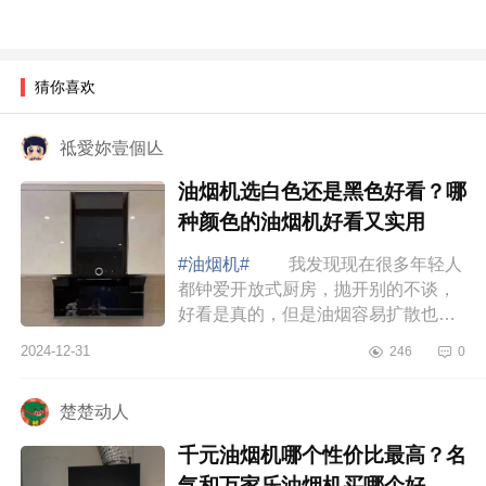
猜你喜欢
祗愛妳壹個亾
油烟机选白色还是黑色好看？哪
种颜色的油烟机好看又实用
#油烟机#
我发现现在很多年轻人
都钟爱开放式厨房，抛开别的不谈，
好看是真的，但是油烟容易扩散也是
真的，所以油烟机的选择就很关键。
2024-12-31
246
0
下面小编为大家介绍下油烟机选白色
还是黑色...
楚楚动人
千元油烟机哪个性价比最高？名
气和万家乐油烟机买哪个好