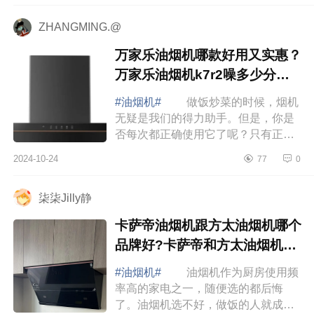
是老板牌...
ZHANGMING.@
万家乐油烟机哪款好用又实惠？
万家乐油烟机k7r2噪多少分贝
算正常
#油烟机#
做饭炒菜的时候，烟机
无疑是我们的得力助手。但是，你是
否每次都正确使用它了呢？只有正确
使用，才能发挥好烟机的作用，下面
2024-10-24
77
0
小编为大家介绍下万家乐油烟机哪款
好用又实...
柒柒Jilly静
卡萨帝油烟机跟方太油烟机哪个
品牌好?卡萨帝和方太油烟机哪
个好
#油烟机#
油烟机作为厨房使用频
率高的家电之一，随便选的都后悔
了。油烟机选不好，做饭的人就成了