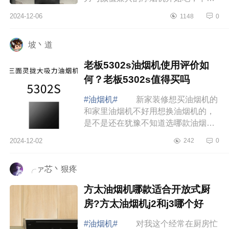
小编为大家介绍下科勒油烟机怎么
2024-12-06
1148
0
样？科勒油烟机好不好 科勒油烟
机怎么样 ...
坡丶道
老板5302s油烟机使用评价如
何？老板5302s值得买吗
#油烟机#
新家装修想买油烟机的
和家里油烟机不好用想换油烟机的，
是不是还在犹豫不知道选哪款油烟
机，下面小编为大家介绍下老板
2024-12-02
242
0
5302s油烟机使用评价如何？老板
5302s值得买吗 ...
╭ァ芯丶狠疼
方太油烟机哪款适合开放式厨
房?方太油烟机j2和j3哪个好
#油烟机#
对我这个经常在厨房忙