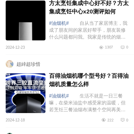
方太烹饪集成中心好不好？方太
集成烹饪中心x20测评如何
#油烟机#
自从当了家居博主，我
成了朋友间的家居好帮手，朋友装修
什么问题都问我。我家是传统的烟机
灶具模式，又单独买了蒸烤箱，但现
2024-12-23
1307
0
在叫我重新装修一定选集成烹饪中
心，不仅更...
趄緈趄珍惜
百得油烟机哪个型号好？百得油
烟机质量怎么样
#油烟机#
生活不就是一日三餐
嘛，在柴米油盐中感受家的温暖，但
若烹饪三餐油烟布满整个空间再美丽
的心情都会被破坏，下面小编为大家
2024-12-18
222
0
介绍下百得油烟机哪个型号好？百得
油烟机质量...