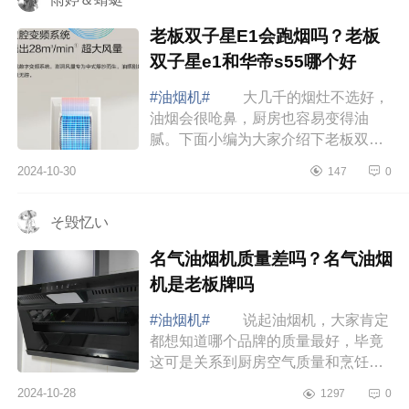
老板双子星E1会跑烟吗？老板
双子星e1和华帝s55哪个好
#油烟机#
大几千的烟灶不选好，
油烟会很呛鼻，厨房也容易变得油
腻。下面小编为大家介绍下老板双子
星E1会跑烟吗？老板双子星e1和华帝
2024-10-30
147
0
s55哪个好 老板双子星E1会跑烟
吗 老板双...
そ毁忆い
名气油烟机质量差吗？名气油烟
机是老板牌吗
#油烟机#
说起油烟机，大家肯定
都想知道哪个品牌的质量最好，毕竟
这可是关系到厨房空气质量和烹饪体
验的重要家电。下面小编为大家介绍
2024-10-28
1297
0
下名气油烟机质量差吗？名气油烟机