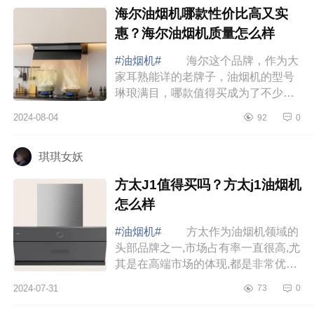
海尔油烟机哪款性价比高又实
惠？海尔油烟机质量怎么样
#油烟机#
海尔这个品牌，作为大
家耳熟能详的老牌子，油烟机的型号
琳琅满目，哪款值得买成为了不少人
纠结的问题。下面小编为大家介绍下
2024-08-04
92
0
海尔油烟机哪款性价比高又实惠？海
尔油烟机...
琪琪女妖
方太J1值得买吗？方太j1油烟机
怎么样
#油烟机#
方太作为油烟机领域的
头部品牌之一,市场占有率一直很高,尤
其是在高端市场的体现,都是非常优秀
的，下面小编为大家介绍下方太J1值
2024-07-31
73
0
得买吗？方太j1油烟机怎么样 方
太J1值...