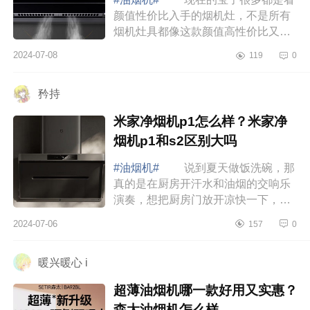
颜值性价比入手的烟机灶，不是所有
烟机灶具都像这款颜值高性价比又好
的，选家电不止看性价比还要看颜
2024-07-08
119
0
值，下面小编为大家介绍下方太烟灶
套餐哪个性...
矜持
米家净烟机p1怎么样？米家净
烟机p1和s2区别大吗
#油烟机#
说到夏天做饭洗碗，那
真的是在厨房开汗水和油烟的交响乐
演奏，想把厨房门放开凉快一下，又
怕油烟大呛人，洗碗的时候就算门开
2024-07-06
157
0
了，手上油腻腻的也觉得烦躁！米家
净烟机凭...
暖兴暖心 i
超薄油烟机哪一款好用又实惠？
森太油烟机怎么样