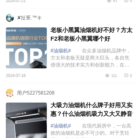
2024-07-21
61
0
碑好又便宜油烟机有哪些 油烟机
什么牌子...
✘扯疍.™キ
老板小黑翼油烟机好不好？方太
F2和老板小黑翼哪个好
#油烟机#
在众多油烟机品牌中，
方太和老板无疑是两大巨头，各自凭
借强大的技术实力和创新能力，在市
场中占据了一席之地，下面小编为大
2024-07-18
111
0
家介绍下老板小黑翼油烟机好不好？
方太F2和...
用户5227581208
大吸力油烟机什么牌子好用又实
惠？什么油烟机吸力又大又静音
#油烟机#
在现代厨房中，一台高
效的油烟机是必不可少的。对于烹饪