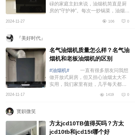
碌的家庭主妇来说，油烟机简直是厨
房的“守护神”。每次一炒锅菜，油烟就
扑面而来，弄得整个厨房都是油腻的
2024-11-27
106
0
味道，令人喘不过气来。更糟糕的
是，油...
『美好时代』
名气油烟机质量怎么样？名气油
烟机和老板油烟机的区别
#油烟机#
一直有很多朋友问我想
做开放式厨房，但又担心油烟太大不
实用，我们家里有娃，几乎每天都在
家做饭，开放式厨房还能依然保持干
2024-11-17
1419
0
净，主要原因就是选择了吸力强大的
油烟机。...
寳鋇微笑
方太jcd10TB值得买吗？方太
jcd10tb和jcd15t哪个好