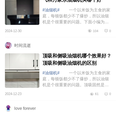
#油烟机#
一个以米饭为主食的家
庭，每顿饭都少不了爆炒，所以油烟
机是个很重要的问题。下面小编为大
家介绍下千元油烟机哪个性价比最
2024-12-30
104
0
高？名气和万家乐油烟机买哪个
好 名气和万...
时间流逝
顶吸和侧吸油烟机哪个效果好？
顶吸和侧吸油烟机的区别
#油烟机#
一个以米饭为主食的家
庭，每顿饭都少不了爆炒，所以油烟
机是个很重要的问题。顶吸固然是好
看，但是厨房还是会被油烟硬控，下
2024-12-23
61
0
面小编为大家介绍下顶吸和侧吸油烟
机哪个效...
love forever