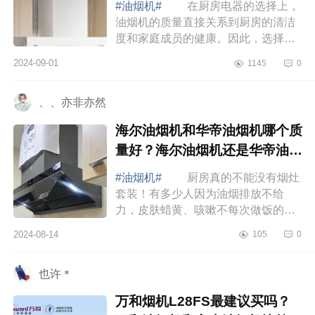
#油烟机#
在厨房电器的选择上，
油烟机的质量直接关系到厨房的清洁
度和家庭成员的健康。因此，选择一
款高效、易清理且耐用的油烟机尤为
2024-09-01
1145
0
重要。下面小编为大家介绍下油烟机
买什么牌...
、、亦非亦然
海尔油烟机和华帝油烟机哪个质
量好？海尔油烟机还是华帝油烟
机好
#油烟机#
厨房真的不能没有烟灶
套装！有多少人因为油烟排放不给
力，皮肤蜡黄、咳嗽不每次做饭的时
候呛得一把鼻涕一把泪。 海尔油
2024-08-14
105
0
烟机和华帝油烟机哪个质量好 海
尔和华帝都...
也许＊
万和烟机L28FS最建议买吗？