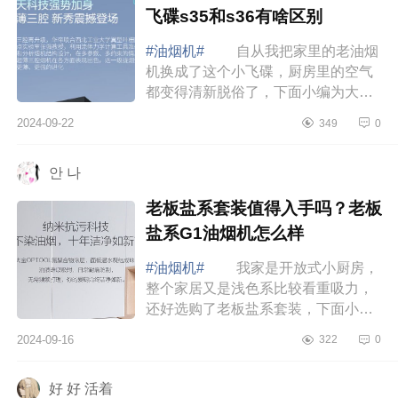
飞碟s35和s36有啥区别
#油烟机#
自从我把家里的老油烟
机换成了这个小飞碟，厨房里的空气
都变得清新脱俗了，下面小编为大家
介绍下华帝小飞碟s35怎么样？华帝小
2024-09-22
349
0
飞碟s35和s36有啥区别 华帝小飞
碟s35怎...
안 나
老板盐系套装值得入手吗？老板
盐系G1油烟机怎么样
#油烟机#
我家是开放式小厨房，
整个家居又是浅色系比较看重吸力，
还好选购了老板盐系套装，下面小编
为大家介绍下老板盐系套装值得入手
2024-09-16
322
0
吗？老板盐系G1油烟机怎么样 老
板盐系套...
好 好 活着