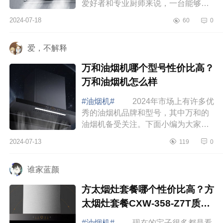
爱好者和专业厨师来说，一台能够快
速排除油烟、保持厨房空气清新的油
2024-07-18
60
0
烟机，不仅能提高烹饪效率，还能确
保健康的...
爱，不解释
万和油烟机哪个型号性价比高？
万和油烟机怎么样
#油烟机#
2024年市场上有许多优
秀的油烟机品牌和型号，其中万和的
油烟机备受关注。下面小编为大家介
绍下万和油烟机哪个型号性价比高？
2024-07-13
119
0
万和油烟机怎么样 万和油烟机哪
个型号性...
谁家蓝颜
方太烟灶套餐哪个性价比高？方
太烟灶套餐CXW-358-Z7T质量
好吗
#油烟机#
现在的宝子很多都是看