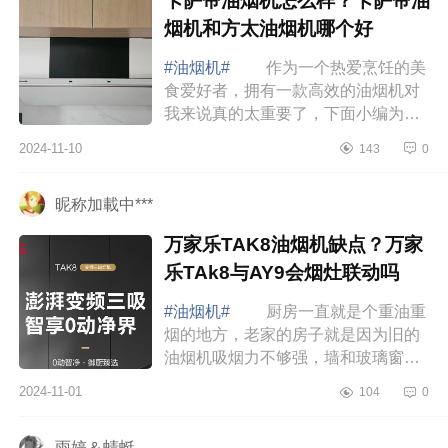
卡萨帝油烟机怎么样？卡萨帝油
烟机和方太油烟机哪个好
#油烟机#
作为一个热爱烹饪的美
食爱好者，拥有一款高效的油烟机对
我来说真的太重要了，下面小编为大
家介绍下卡萨帝油烟机怎么样？卡萨
2024-11-10
143
0
帝油烟机和方太油烟机哪个好 卡
萨帝油烟...
昵称加載中***
万家乐TAK8油烟机缺点？万家
乐TAk8与AY9会烟灶联动吗
#油烟机#
厨房一直就是个重油重
烟的地方，老家的房子就是因为旧的
油烟机吸烟力不够强，墙和玻璃窗都
熏变色了，油烟机上都还有腻歪歪的
2024-11-01
104
0
油这次真的不能再踩这个坑。下面小
编为大家...
雨婷＆蜻蜓