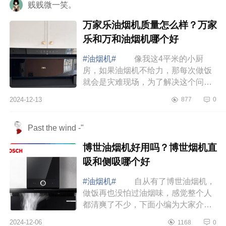
贱贱微一笑。
万家乐油烟机质量怎么样？万家
乐和万和油烟机哪个好
#油烟机#
像我这4平米的小厨
房，如果油烟机不给力，那每次做饭
就会是灾难现场，为了解决这个问
题，赶紧把家里的油烟机换成了万家
2024-12-13
877
0
乐油烟机，下面小编为大家介绍下万
家乐油烟机质量...
Past the wind -"
博世油烟机好用吗？博世烟机直
吸和侧吸哪个好
#油烟机#
自从有了博世油烟机，
做饭再也没怕过油烟味，感觉整个人
都清爽了不少，下面小编为大家介绍
下博世油烟机好用吗？博世烟机直吸
2024-12-06
1168
0