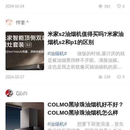
人工吸烟机。而且厨房会黏腻腻的，
2024-10-24
362
0
甚至橱柜房顶都挂油。下面小编为大
家介绍下卡...
悍妻 ^
米家s2油烟机值得买吗?米家油
烟机s2和p1的区别
#油烟机#
做饭的时候,最讨厌的就
是被油烟熏得睁不开眼、满脸油腻。
这也是我之前犹豫买抽油烟机的原因,
怕吸不干净。下面小编为大家介绍下
2024-10-17
128
0
米家s2油烟机值得买吗?米家油烟机
s2和p1的...
ζ訫の
COLMO黑珍珠油烟机好不好？
COLMO黑珍珠油烟机怎么样
#油烟机#
想要下厨更浪漫，首先