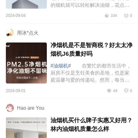
的烟机就可以轻松解决油烟，花点心
思开放式厨房一样很好用。下面小编
2024-09-04
334
0
为大家介绍下华帝油烟机哪个型号性
价比高？...
用冰*点火
净烟机是不是智商税？好太太净
烟机J6质量好吗
#油烟机#
在繁忙的都市生活中，
厨房不仅是烹饪美食的圣地，也是家
庭温馨与爱的传递站。然而，每当佳
肴出锅，伴随着美味而来的还有那股
2024-09-01
49
0
难以忽视的油烟。下面小编为大家介
绍下净烟...
Hao are You
油烟机买什么牌子实惠又好用？
林内油烟机质量怎么样