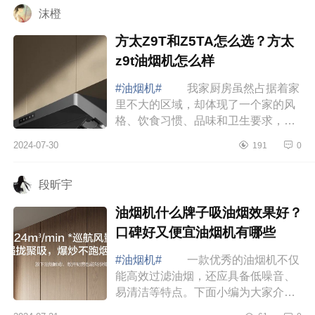
沫橙
方太Z9T和Z5TA怎么选？方太
z9t油烟机怎么样
#油烟机#
我家厨房虽然占据着家
里不大的区域，却体现了一个家的风
格、饮食习惯、品味和卫生要求，选
对烟机才能享受下厨的乐趣，让开放
2024-07-30
191
0
式厨房也可以清爽不油腻，下面小编
为大家介...
段昕宇
油烟机什么牌子吸油烟效果好？
口碑好又便宜油烟机有哪些
#油烟机#
一款优秀的油烟机不仅
能高效过滤油烟，还应具备低噪音、
易清洁等特点。下面小编为大家介绍
下油烟机什么牌子吸油烟效果好？口