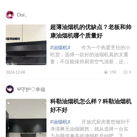
和侧吸哪个好 博世油烟机好用
吗 博世...
Our。
超薄油烟机的优缺点？老板和帅
康油烟机哪个质量好
#油烟机#
作为一个热爱烹饪的小
吃货，选择一款好的油烟机真的太重
要，不仅能保持厨房空气清新，还能
让烹饪变得更享受哦，下面小编为大
2024-12-06
150
0
家介绍下超薄油烟机的优缺点？老板
和帅康油...
Ψ守护♡幸福
科勒油烟机怎么样？科勒油烟机
好不好
#油烟机#
开放式厨房要想做到干
净清爽无油烟困扰，就从选择一台实
力与颜值兼具的净烟机开始吧，下面