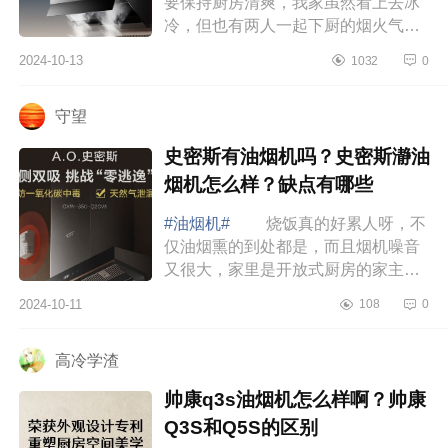
要保持厨房清爽，我家虽然看上去冰
冷，但也有两人一起下厨的烟火气，
用200%的心布置的小家，照样可以装
2024-10-13
1032
0
出我心中的高级感，下面小编为大家
介绍下CO...
守望
史密斯有油烟机吗？史密斯瀞油
烟机怎么样？缺点有哪些
#油烟机#
烧饭真的好累人呀，不
仅油烟熏的到处都是，而且烟机噪音
又很大，家里是开放式厨房的家主子
们是不是很有共鸣，下面小编为大家
2024-10-11
108
0
介绍下史密斯有油烟机吗？史密斯瀞
油烟机怎...
高冷学渣
帅康q3s油烟机怎么样啊？帅康
Q3S和Q5S的区别