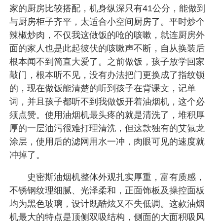
家的厨房比较搭配，机身纵深只有41公分，能做到
与厨房柜子齐平，太适合小空间厨房了。平时炒个
辣椒炒肉，不仅我这做饭的呛的咳嗽，就连厨房外
面的家人也是此起彼伏的咳嗽声不断，自从换装后
根本闻不到简直大爱了。之前做饭，孩子放学回家
敲门，根本听不见，没有办法把门更换成了指纹锁
的，现在做饭能清楚的听到孩子在背课文，记单
词，并且孩子都听不到我做饭开着油烟机，这个必
须点赞。使用油烟机最头疼的就是清洗了，堆积厚
厚的一层油污很难打理清洗，但这款独有的艾氟龙
涂层，使用后的滤网用水一冲，肉眼可见的速度就
冲掉了。
史密斯油烟机整体外观扎实厚重，富有质感，
不锈钢纹理细腻、光泽柔和，正面饰板及操控面板
均为黑色玻璃，设计既酷炫又不失低调。这款油烟
机最大的特点是顶侧双吸结构，侧面的大面积吸风