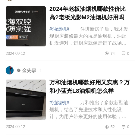
2024年老板油烟机哪款性价比
高?老板光影M2油烟机好用吗
#油烟机#
住进新房子后，我才发
现厨房装修最大的坑是油烟机，油烟
机没选对，进厨房就像是进了战场一
样。下面小编为大家介绍下2024年老
2024-09-12
74
0
板油烟机哪款性价比高?老板光影M2
油烟机好用...
♚ 金先森 ！
万和油烟机哪款好用又实惠？万
和小蓝光L8油烟机怎么样
#油烟机#
万和推出了多款新型油
烟机，结合了先进技术和人性化设
计，为用户带来更好的使用体验，下
面小编为大家介绍下万和油烟机哪款
2024-09-12
52
0
好用又实惠？万和小蓝光L8油烟机怎