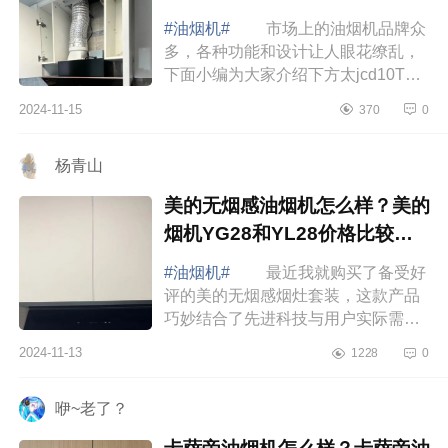
#油烟机#
市场上的油烟机品牌众
多，各种功能和设计让人眼花缭乱，
下面小编为大家介绍下方太jcd10TB
值得买吗？方太jcd10tb和jcd15t哪个
2024-11-15
370
0
好 方太jcd10TB值得买吗 这
款方太JCD...
杨青山
美的无烟感油烟机怎么样？美的
烟机YG28和YL28价格比较哪
款性价比高
#油烟机#
最近我就购买了备受好
评的美的无烟感烟灶套装，这款产品
巧妙结合了先进科技与用户实际需
求，有效缓解了我和家人因油烟产生
2024-11-13
1228
0
的健康担忧，下面小编为大家介绍下
美的无烟感...
咿~老了？