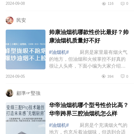
来愉悦的使用体验，物有所值。下面
2024-09-08
116
0
小编为大家介绍下方太油烟机哪个系
列最好？...
民安
帅康油烟机哪款性价比最好？帅
康油烟机质量好不好
#油烟机#
厨房是家里最有烟火气
的地方，但油烟和火候掌控不好真的
很让人头疼，下面小编为大家介绍下
帅康油烟机哪款性价比最好？帅康油
2024-09-05
394
0
烟机质量好不好 帅康油烟机哪款
性价比最...
顧準☞堅強
华帝油烟机哪个型号性价比高？
华帝跨界三腔油烟机怎么样
#油烟机#
厨房是个充满烟火气的
地方，也充斥着油烟味，但选到合适