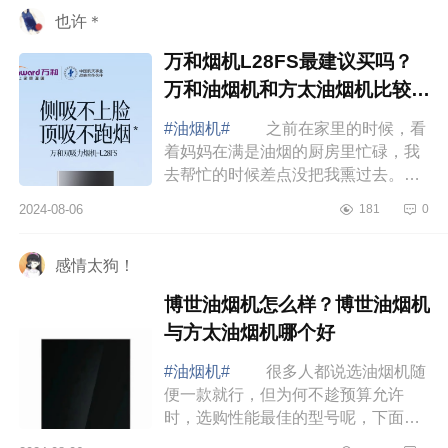
也许＊
万和烟机L28FS最建议买吗？
万和油烟机和方太油烟机比较哪
个更好
#油烟机#
之前在家里的时候，看
着妈妈在满是油烟的厨房里忙碌，我
去帮忙的时候差点没把我熏过去。索
性在前段时间，我把家里的抽油烟机
2024-08-06
181
0
也换了，下面小编为大家介绍下万和
烟机L28F...
感情太狗！
博世油烟机怎么样？博世油烟机
与方太油烟机哪个好
#油烟机#
很多人都说选油烟机随
便一款就行，但为何不趁预算允许
时，选购性能最佳的型号呢，下面小
编为大家介绍下博世油烟机怎么样？