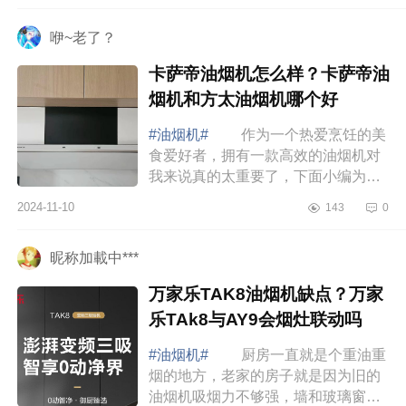
美的无烟感...
咿~老了？
卡萨帝油烟机怎么样？卡萨帝油
烟机和方太油烟机哪个好
#油烟机#
作为一个热爱烹饪的美
食爱好者，拥有一款高效的油烟机对
我来说真的太重要了，下面小编为大
家介绍下卡萨帝油烟机怎么样？卡萨
2024-11-10
143
0
帝油烟机和方太油烟机哪个好 卡
萨帝油烟...
昵称加載中***
万家乐TAK8油烟机缺点？万家
乐TAk8与AY9会烟灶联动吗
#油烟机#
厨房一直就是个重油重
烟的地方，老家的房子就是因为旧的
油烟机吸烟力不够强，墙和玻璃窗都