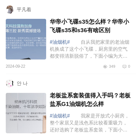
好太太小旋...
平凡着
华帝小飞碟s35怎么样？华帝小
飞碟s35和s36有啥区别
#油烟机#
自从我把家里的老油烟
机换成了这个小飞碟，厨房里的空气
都变得清新脱俗了，下面小编为大家
介绍下华帝小飞碟s35怎么样？华帝小
2024-09-22
349
0
飞碟s35和s36有啥区别 华帝小飞
碟s35怎...
안 나
老板盐系套装值得入手吗？老板
盐系G1油烟机怎么样
#油烟机#
我家是开放式小厨房，
整个家居又是浅色系比较看重吸力，
还好选购了老板盐系套装，下面小编