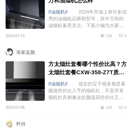
万和油烟机怎么样
#油烟机#
2024年市场上有许多优
秀的油烟机品牌和型号，其中万和的
油烟机备受关注。下面小编为大家介
绍下万和油烟机哪个型号性价比高？
2024-07-13
119
0
万和油烟机怎么样 万和油烟机哪
个型号性...
谁家蓝颜
方太烟灶套餐哪个性价比高？方
太烟灶套餐CXW-358-Z7T质量
好吗
#油烟机#
现在的宝子很多都是看
颜值性价比入手的烟机灶，不是所有
烟机灶具都像这款颜值高性价比又好
的，选家电不止看性价比还要看颜
2024-07-08
119
0
值，下面小编为大家介绍下方太烟灶
套餐哪个性...
矜持