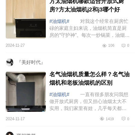
方太油烟机哪款适合开放式厨
房?方太油烟机j2和j3哪个好
#油烟机#
对我这个经常在厨房忙
碌的家庭主妇来说，油烟机简直是厨
房的“守护神”。每次一炒锅菜，油烟就
扑面而来，弄得整个厨房都是油腻的
2024-11-27
106
0
味道，令人喘不过气来。更糟糕的
是，油...
『美好时代』
名气油烟机质量怎么样？名气油
烟机和老板油烟机的区别
#油烟机#
一直有很多朋友问我想
做开放式厨房，但又担心油烟太大不
实用，我们家里有娃，几乎每天都在
家做饭，开放式厨房还能依然保持干
2024-11-17
1419
0
净，主要原因就是选择了吸力强大的
油烟机。...