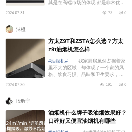
其是在高端市场的体现,都是非常优秀
的，下面小编为大家介绍下方太J1值
2024-07-31
73
0
得买吗？方太j1油烟机怎么样 方
太J1值...
沫橙
方太Z9T和Z5TA怎么选？方太
z9t油烟机怎么样
#油烟机#
我家厨房虽然占据着家
里不大的区域，却体现了一个家的风
格、饮食习惯、品味和卫生要求，选
对烟机才能享受下厨的乐趣，让开放
2024-07-30
191
0
式厨房也可以清爽不油腻，下面小编
为大家介...
段昕宇
油烟机什么牌子吸油烟效果好？
口碑好又便宜油烟机有哪些