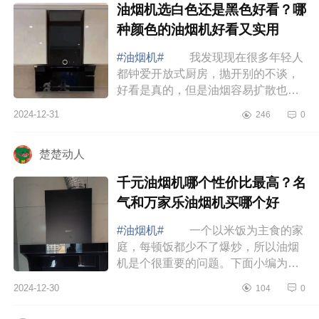
油烟机选白色还是黑色好看？哪
种颜色的油烟机好看又实用
#油烟机#
我发现现在很多年轻人
都钟爱开放式厨房，抛开别的不谈，
好看是真的，但是油烟容易扩散也是
真的，所以油烟机的选择就很关键。
2024-12-31
246
0
下面小编为大家介绍下油烟机选白色
还是黑色...
楚楚动人
千元油烟机哪个性价比最高？名
气和万家乐油烟机买哪个好
#油烟机#
一个以米饭为主食的家
庭，每顿饭都少不了爆炒，所以油烟
机是个很重要的问题。下面小编为大
家介绍下千元油烟机哪个性价比最
2024-12-30
104
0
高？名气和万家乐油烟机买哪个
好 名气和万...