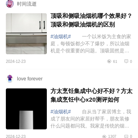
时间流逝
顶吸和侧吸油烟机哪个效果好？
顶吸和侧吸油烟机的区别
#油烟机#
一个以米饭为主食的家
庭，每顿饭都少不了爆炒，所以油烟
机是个很重要的问题。顶吸固然是好
看，但是厨房还是会被油烟硬控，下
2024-12-23
61
0
面小编为大家介绍下顶吸和侧吸油烟
机哪个效...
love forever
方太烹饪集成中心好不好？方太
集成烹饪中心x20测评如何
#油烟机#
自从当了家居博主，我
成了朋友间的家居好帮手，朋友装修
什么问题都问我。我家是传统的烟机
灶具模式，又单独买了蒸烤箱，但现
2024-12-23
1307
0