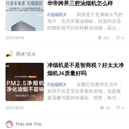
华帝跨界三腔油烟机怎么样
#油烟机#
厨房是个充满烟火气的
地方，也充斥着油烟味，但选到合适
的烟机就可以轻松解决油烟，花点心
思开放式厨房一样很好用。下面小编
2024-09-04
334
0
为大家介绍下华帝油烟机哪个型号性
价比高？...
用冰*点火
净烟机是不是智商税？好太太净
烟机J6质量好吗
#油烟机#
在繁忙的都市生活中，
厨房不仅是烹饪美食的圣地，也是家
庭温馨与爱的传递站。然而，每当佳
肴出锅，伴随着美味而来的还有那股
2024-09-01
49
0
难以忽视的油烟。下面小编为大家介
绍下净烟...
Hao are You