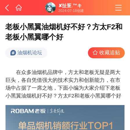
✘扯疍.™キ
2024-07-18创建
老板小黑翼油烟机好不好？方太F2和
老板小黑翼哪个好
收藏追贴
油烟机论坛
在众多油烟机品牌中，方太和老板无疑是两大
巨头，各自凭借强大的技术实力和创新能力，在市
场中占据了一席之地，下面小编为大家介绍下老板
小黑翼油烟机好不好？方太F2和老板小黑翼哪个好