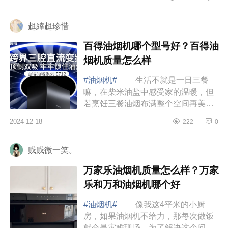
在叫我重新装修一定选集成烹饪中
心，不仅更...
趄緈趄珍惜
百得油烟机哪个型号好？百得油
烟机质量怎么样
#油烟机#
生活不就是一日三餐
嘛，在柴米油盐中感受家的温暖，但
若烹饪三餐油烟布满整个空间再美丽
的心情都会被破坏，下面小编为大家
2024-12-18
222
0
介绍下百得油烟机哪个型号好？百得
油烟机质量...
贱贱微一笑。
万家乐油烟机质量怎么样？万家
乐和万和油烟机哪个好
#油烟机#
像我这4平米的小厨
房，如果油烟机不给力，那每次做饭
就会是灾难现场，为了解决这个问