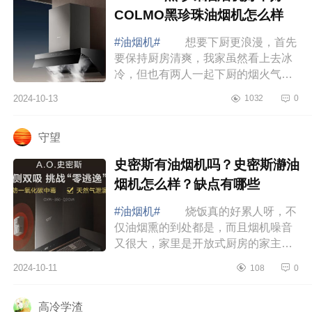
COLMO黑珍珠油烟机怎么样
#油烟机#
想要下厨更浪漫，首先
要保持厨房清爽，我家虽然看上去冰
冷，但也有两人一起下厨的烟火气，
用200%的心布置的小家，照样可以装
2024-10-13
1032
0
出我心中的高级感，下面小编为大家
介绍下CO...
守望
史密斯有油烟机吗？史密斯瀞油
烟机怎么样？缺点有哪些
#油烟机#
烧饭真的好累人呀，不
仅油烟熏的到处都是，而且烟机噪音
又很大，家里是开放式厨房的家主子
们是不是很有共鸣，下面小编为大家
2024-10-11
108
0
介绍下史密斯有油烟机吗？史密斯瀞
油烟机怎...
高冷学渣