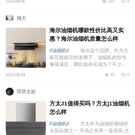
2024-08-06
133
0
博世油烟机与方太油烟机哪个好
博世油烟机...
飛天
海尔油烟机哪款性价比高又实
惠？海尔油烟机质量怎么样
#油烟机#
海尔这个品牌，作为大
家耳熟能详的老牌子，油烟机的型号
琳琅满目，哪款值得买成为了不少人
纠结的问题。下面小编为大家介绍下
2024-08-04
92
0
海尔油烟机哪款性价比高又实惠？海
尔油烟机...
琪琪女妖
方太J1值得买吗？方太j1油烟机
怎么样
#油烟机#
方太作为油烟机领域的
头部品牌之一,市场占有率一直很高,尤