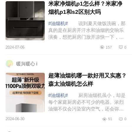
米家净烟机p1怎么样？米家净
烟机p1和s2区别大吗
#油烟机#
说到夏天做饭洗碗，那
真的是在厨房开汗水和油烟的交响乐
演奏，想把厨房门放开凉快一下，又
怕油烟大呛人，洗碗的时候就算门开
2024-07-06
157
0
了，手上油腻腻的也觉得烦躁！米家
净烟机凭...
暖兴暖心 i
超薄油烟机哪一款好用又实惠？
森太油烟机怎么样
#油烟机#
厨房油烟机虽小，却是
每个家庭厨房必不可少的电器。浓烈
油烟不仅会污染室内空气，还会弥漫
在家中各个角落，给家人带来不适。
2024-06-30
51
0
因此，选购一款高效实用、性价比出
众的油烟...