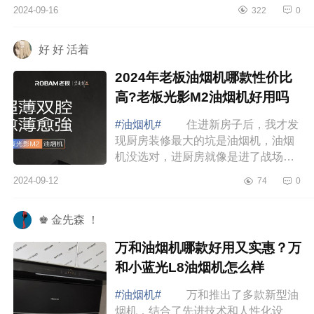
为大家介绍下老板盐系套装值得入手
2024-09-16
322
0
吗？老板盐系G1油烟机怎么样 老
板盐系套...
好 好 活着
2024年老板油烟机哪款性价比
高?老板光影M2油烟机好用吗
#油烟机#
住进新房子后，我才发
现厨房装修最大的坑是油烟机，油烟
机没选对，进厨房就像是进了战场一
样。下面小编为大家介绍下2024年老
2024-09-12
74
0
板油烟机哪款性价比高?老板光影M2
油烟机好用...
♚ 金先森 ！
万和油烟机哪款好用又实惠？万
和小蓝光L8油烟机怎么样
#油烟机#
万和推出了多款新型油
烟机，结合了先进技术和人性化设