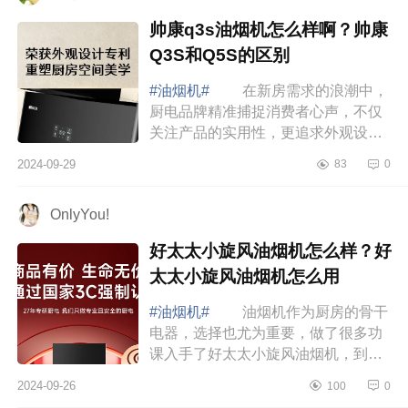
帅康q3s油烟机怎么样啊？帅康
Q3S和Q5S的区别
#油烟机#
在新房需求的浪潮中，
厨电品牌精准捕捉消费者心声，不仅
关注产品的实用性，更追求外观设计
的美感、使用体验的舒适以及维护的
2024-09-29
83
0
便捷性，下面小编为大家介绍下帅康
q3s油烟机...
OnlyYou!
好太太小旋风油烟机怎么样？好
太太小旋风油烟机怎么用
#油烟机#
油烟机作为厨房的骨干
电器，选择也尤为重要，做了很多功
课入手了好太太小旋风油烟机，到家
体验之后，我都不敢想象这是1K+能
2024-09-26
100
0
买到的家电，下面小编为大家介绍下