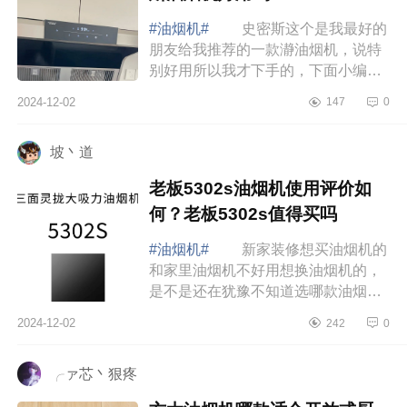
#油烟机#
史密斯这个是我最好的
朋友给我推荐的一款瀞油烟机，说特
别好用所以我才下手的，下面小编为
大家介绍下史密斯油烟机质量怎么
2024-12-02
147
0
样？史密斯油烟机好用吗 史密斯
油烟机质量...
坡丶道
老板5302s油烟机使用评价如
何？老板5302s值得买吗
#油烟机#
新家装修想买油烟机的
和家里油烟机不好用想换油烟机的，
是不是还在犹豫不知道选哪款油烟
机，下面小编为大家介绍下老板
2024-12-02
242
0
5302s油烟机使用评价如何？老板
5302s值得买吗 ...
╭ァ芯丶狠疼