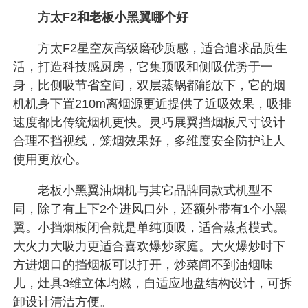
方太F2和老板小黑翼哪个好
方太F2星空灰高级磨砂质感，适合追求品质生
活，打造科技感厨房，它集顶吸和侧吸优势于一
身，比侧吸节省空间，双层蒸锅都能放下，它的烟
机机身下置210m离烟源更近提供了近吸效果，吸排
速度都比传统烟机更快。灵巧展翼挡烟板尺寸设计
合理不挡视线，笼烟效果好，多维度安全防护让人
使用更放心。
老板小黑翼油烟机与其它品牌同款式机型不
同，除了有上下2个进风口外，还额外带有1个小黑
翼。小挡烟板闭合就是单纯顶吸，适合蒸煮模式。
大火力大吸力更适合喜欢爆炒家庭。大火爆炒时下
方进烟口的挡烟板可以打开，炒菜闻不到油烟味
儿，灶具3维立体均燃，自适应地盘结构设计，可拆
卸设计清洁方便。