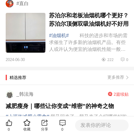
#直白
苏泊尔和老板油烟机哪个更好？
苏泊尔顶侧双吸油烟机好不好用
#油烟机#
科技的进步和市场的需
求催生了许多新的油烟机产品。有些
人或许认为便宜的油烟机性能一般，
而价格高的又担心花了冤枉钱。因
2024-06-30
222
0
此，选择一款既能满足日常使用需
求，又能在价...
更多推荐
精选推荐
_韩法海
2篇续贴
减肥瘦身｜哪些让你变成“维密”的神奇之物
#上班族减肥小零食#
我又回来了，我又来了介绍哪些好吃
又减肥的零食，是不是很感谢我谷优无蔗糖全麦高膳食纤
发表你的评论
收藏
分享
0
0
维饼干是不是喜欢吃零食，尤其是甜食，吃上一口，心里