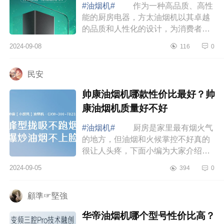
#油烟机#
作为一种高品质、高性
能的厨房电器，方太油烟机以其卓越
的品质和人性化的设计，为消费者带
来愉悦的使用体验，物有所值。下面
2024-09-08
116
0
小编为大家介绍下方太油烟机哪个系
列最好？...
民安
帅康油烟机哪款性价比最好？帅
康油烟机质量好不好
#油烟机#
厨房是家里最有烟火气
的地方，但油烟和火候掌控不好真的
很让人头疼，下面小编为大家介绍下
帅康油烟机哪款性价比最好？帅康油
2024-09-05
394
0
烟机质量好不好 帅康油烟机哪款
性价比最...
顧準☞堅強
华帝油烟机哪个型号性价比高？