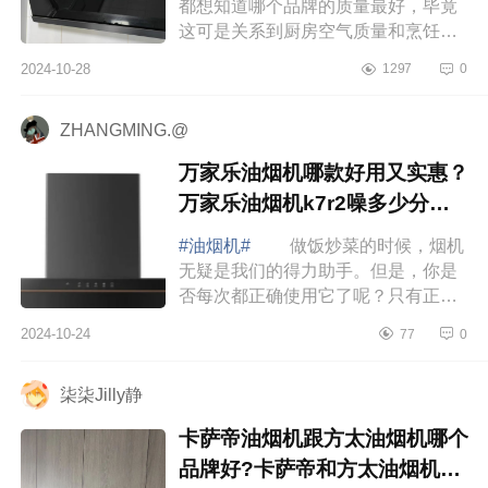
都想知道哪个品牌的质量最好，毕竟
这可是关系到厨房空气质量和烹饪体
验的重要家电。下面小编为大家介绍
2024-10-28
1297
0
下名气油烟机质量差吗？名气油烟机
是老板牌...
ZHANGMING.@
万家乐油烟机哪款好用又实惠？
万家乐油烟机k7r2噪多少分贝
算正常
#油烟机#
做饭炒菜的时候，烟机
无疑是我们的得力助手。但是，你是
否每次都正确使用它了呢？只有正确
使用，才能发挥好烟机的作用，下面
2024-10-24
77
0
小编为大家介绍下万家乐油烟机哪款
好用又实...
柒柒Jilly静
卡萨帝油烟机跟方太油烟机哪个
品牌好?卡萨帝和方太油烟机哪