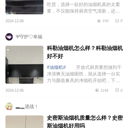
吃货，选择一款好的油烟机真的太重
要，不仅能保持厨房空气清新，还能
让烹饪变得更享受哦，下面小编为大
2024-12-06
150
0
家介绍下超薄油烟机的优缺点？老板
和帅康油...
Ψ守护♡幸福
科勒油烟机怎么样？科勒油烟机
好不好
#油烟机#
开放式厨房要想做到干
净清爽无油烟困扰，就从选择一台实
力与颜值兼具的净烟机开始吧，下面
小编为大家介绍下科勒油烟机怎么
2024-12-06
1148
0
样？科勒油烟机好不好 科勒油烟
机怎么样 ...
▃▂逆战！
史密斯油烟机质量怎么样？史密
斯油烟机好用吗