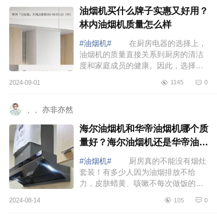
油烟机买什么牌子实惠又好用？
林内油烟机质量怎么样
#油烟机#
在厨房电器的选择上，
油烟机的质量直接关系到厨房的清洁
度和家庭成员的健康。因此，选择一
款高效、易清理且耐用的油烟机尤为
2024-09-01
1145
0
重要。下面小编为大家介绍下油烟机
买什么牌...
、、亦非亦然
海尔油烟机和华帝油烟机哪个质
量好？海尔油烟机还是华帝油烟
机好
#油烟机#
厨房真的不能没有烟灶
套装！有多少人因为油烟排放不给
力，皮肤蜡黄、咳嗽不每次做饭的时
候呛得一把鼻涕一把泪。 海尔油
2024-08-14
105
0
烟机和华帝油烟机哪个质量好 海
尔和华帝都...