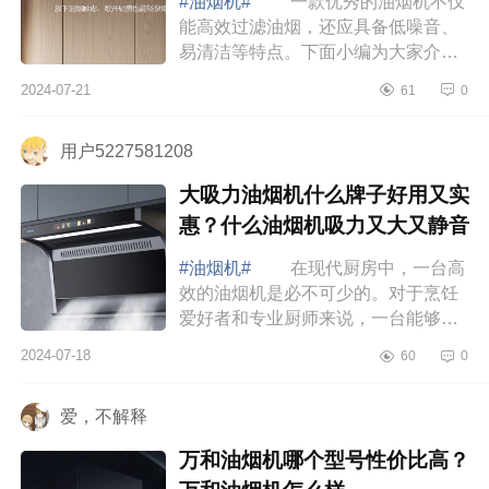
#油烟机#
一款优秀的油烟机不仅
能高效过滤油烟，还应具备低噪音、
易清洁等特点。下面小编为大家介绍
下油烟机什么牌子吸油烟效果好？口
2024-07-21
61
0
碑好又便宜油烟机有哪些 油烟机
什么牌子...
用户5227581208
大吸力油烟机什么牌子好用又实
惠？什么油烟机吸力又大又静音
#油烟机#
在现代厨房中，一台高
效的油烟机是必不可少的。对于烹饪
爱好者和专业厨师来说，一台能够快
速排除油烟、保持厨房空气清新的油
2024-07-18
60
0
烟机，不仅能提高烹饪效率，还能确
保健康的...
爱，不解释
万和油烟机哪个型号性价比高？