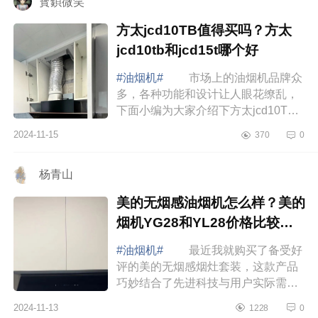
寳鋇微笑
方太jcd10TB值得买吗？方太
jcd10tb和jcd15t哪个好
#油烟机#
市场上的油烟机品牌众
多，各种功能和设计让人眼花缭乱，
下面小编为大家介绍下方太jcd10TB
值得买吗？方太jcd10tb和jcd15t哪个
2024-11-15
370
0
好 方太jcd10TB值得买吗 这
款方太JCD...
杨青山
美的无烟感油烟机怎么样？美的
烟机YG28和YL28价格比较哪
款性价比高
#油烟机#
最近我就购买了备受好
评的美的无烟感烟灶套装，这款产品
巧妙结合了先进科技与用户实际需
求，有效缓解了我和家人因油烟产生
2024-11-13
1228
0
的健康担忧，下面小编为大家介绍下