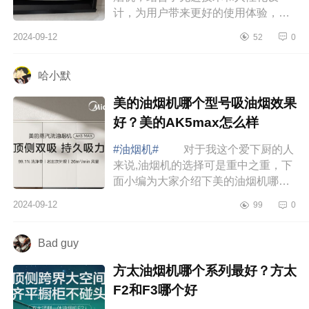
计，为用户带来更好的使用体验，下
面小编为大家介绍下万和油烟机哪款
2024-09-12
52
0
好用又实惠？万和小蓝光L8油烟机怎
么样 万...
哈小默
美的油烟机哪个型号吸油烟效果
好？美的AK5max怎么样
#油烟机#
对于我这个爱下厨的人
来说,油烟机的选择可是重中之重，下
面小编为大家介绍下美的油烟机哪个
型号吸油烟效果好？美的AK5max怎
2024-09-12
99
0
么样 美的油烟机哪个型号吸油烟
效果好 ...
Bad guy
方太油烟机哪个系列最好？方太
F2和F3哪个好