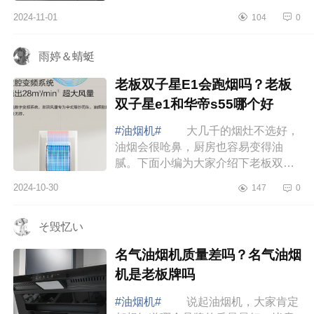
熏变色了，油烟机上都还有腻歪歪的
2024-11-01
104
0
油这次真的不能再踩这个坑。下面小
编为大家...
雨婷＆蜻蜓
老板双子星E1会跑烟吗？老板
双子星e1和华帝s55哪个好
#油烟机#
大几千的烟灶不选好，
油烟会很呛鼻，厨房也容易变得油
腻。下面小编为大家介绍下老板双子
星E1会跑烟吗？老板双子星e1和华帝
2024-10-30
147
0
s55哪个好 老板双子星E1会跑烟
吗 老板双...
そ毁忆い
名气油烟机质量差吗？名气油烟
机是老板牌吗
#油烟机#
说起油烟机，大家肯定