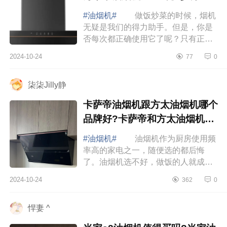
算正常
#油烟机#
做饭炒菜的时候，烟机
无疑是我们的得力助手。但是，你是
否每次都正确使用它了呢？只有正确
使用，才能发挥好烟机的作用，下面
2024-10-24
77
0
小编为大家介绍下万家乐油烟机哪款
好用又实...
柒柒Jilly静
卡萨帝油烟机跟方太油烟机哪个
品牌好?卡萨帝和方太油烟机哪
个好
#油烟机#
油烟机作为厨房使用频
率高的家电之一，随便选的都后悔
了。油烟机选不好，做饭的人就成了
人工吸烟机。而且厨房会黏腻腻的，
2024-10-24
362
0
甚至橱柜房顶都挂油。下面小编为大
家介绍下卡...
悍妻 ^