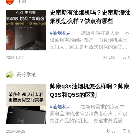
守望
史密斯有油烟机吗？史密斯瀞油
烟机怎么样？缺点有哪些
#油烟机#
烧饭真的好累人呀，不
仅油烟熏的到处都是，而且烟机噪音
又很大，家里是开放式厨房的家主子
们是不是很有共鸣，下面小编为大家
2024-10-11
108
0
介绍下史密斯有油烟机吗？史密斯瀞
油烟机怎...
高冷学渣
帅康q3s油烟机怎么样啊？帅康
Q3S和Q5S的区别
#油烟机#
在新房需求的浪潮中，
厨电品牌精准捕捉消费者心声，不仅
关注产品的实用性，更追求外观设计
的美感、使用体验的舒适以及维护的
2024-09-29
83
0
便捷性，下面小编为大家介绍下帅康