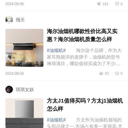
性在前段时间，我把家里的抽油烟机
2024-08-06
181
0
也换了，下面小编为大家介绍下万和
烟机L28F...
飛天
海尔油烟机哪款性价比高又实
惠？海尔油烟机质量怎么样
#油烟机#
海尔这个品牌，作为大
家耳熟能详的老牌子，油烟机的型号
琳琅满目，哪款值得买成为了不少人
纠结的问题。下面小编为大家介绍下
2024-08-04
92
0
海尔油烟机哪款性价比高又实惠？海
尔油烟机...
琪琪女妖
方太J1值得买吗？方太j1油烟机
怎么样
#油烟机#
方太作为油烟机领域的
头部品牌之一,市场占有率一直很高,尤