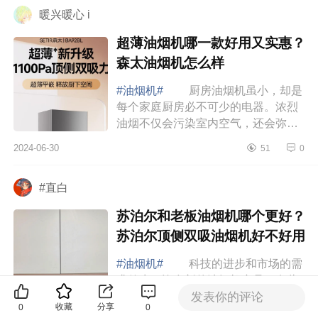
暖兴暖心 i
超薄油烟机哪一款好用又实惠？
森太油烟机怎么样
#油烟机#
厨房油烟机虽小，却是
每个家庭厨房必不可少的电器。浓烈
油烟不仅会污染室内空气，还会弥漫
在家中各个角落，给家人带来不适。
2024-06-30
51
0
因此，选购一款高效实用、性价比出
众的油烟...
#直白
苏泊尔和老板油烟机哪个更好？
苏泊尔顶侧双吸油烟机好不好用
#油烟机#
科技的进步和市场的需
求催生了许多新的油烟机产品。有些
人或许认为便宜的油烟机性能一般，
发表你的评论
收藏
分享
0
0
而价格高的又担心花了冤枉钱。因