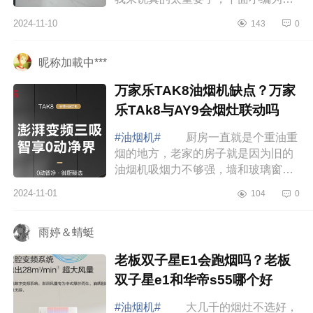
家介绍下卡萨帝油烟机怎么样？卡萨
2024-11-10
143
0
帝油烟机和方太油烟机哪个好 卡
萨帝油烟...
昵称加載中***
万家乐TAK8油烟机缺点？万家
乐TAk8与AY9会烟灶联动吗
#油烟机#
厨房一直就是个重油重
烟的地方，老家的房子就是因为旧的
油烟机吸烟力不够强，墙和玻璃窗都
熏变色了，油烟机上都还有腻歪歪的
2024-11-01
104
0
油这次真的不能再踩这个坑。下面小
编为大家...
雨婷＆蜻蜓
老板双子星E1会跑烟吗？老板
双子星e1和华帝s55哪个好
#油烟机#
大几千的烟灶不选好，