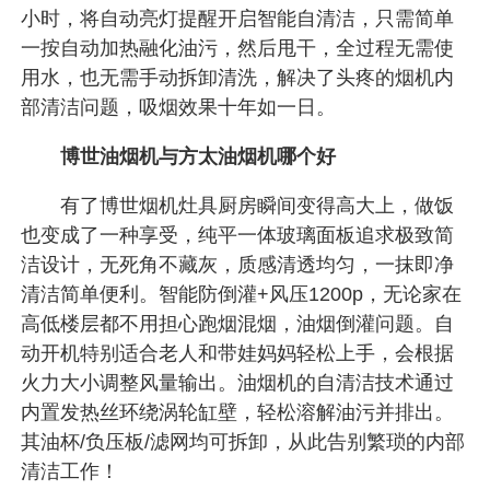
小时，将自动亮灯提醒开启智能自清洁，只需简单
一按自动加热融化油污，然后甩干，全过程无需使
用水，也无需手动拆卸清洗，解决了头疼的烟机内
部清洁问题，吸烟效果十年如一日。
博世油烟机与方太油烟机哪个好
有了博世烟机灶具厨房瞬间变得高大上，做饭
也变成了一种享受，纯平一体玻璃面板追求极致简
洁设计，无死角不藏灰，质感清透均匀，一抹即净
清洁简单便利。智能防倒灌+风压1200p，无论家在
高低楼层都不用担心跑烟混烟，油烟倒灌问题。自
动开机特别适合老人和带娃妈妈轻松上手，会根据
火力大小调整风量输出。油烟机的自清洁技术通过
内置发热丝环绕涡轮缸壁，轻松溶解油污并排出。
其油杯/负压板/滤网均可拆卸，从此告别繁琐的内部
清洁工作！