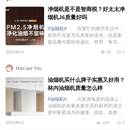
净烟机是不是智商税？好太太净
烟机J6质量好吗
#油烟机#
在繁忙的都市生活中，
厨房不仅是烹饪美食的圣地，也是家
庭温馨与爱的传递站。然而，每当佳
肴出锅，伴随着美味而来的还有那股
2024-09-01
49
0
难以忽视的油烟。下面小编为大家介
绍下净烟...
Hao are You
油烟机买什么牌子实惠又好用？
林内油烟机质量怎么样
#油烟机#
在厨房电器的选择上，
油烟机的质量直接关系到厨房的清洁
度和家庭成员的健康。因此，选择一
款高效、易清理且耐用的油烟机尤为
2024-09-01
1145
0
重要。下面小编为大家介绍下油烟机