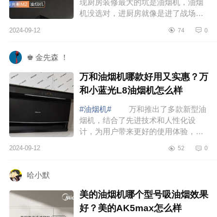
现厨房装修最大的坑是油烟机，油烟
机没选对，进厨房就像是进了战场一
样。下面小编为大家介绍下2024年老
2024-09-12
74
0
板油烟机哪款性价比高?老板光影M2
油烟机好用...
♚ 金先森 ！
万和油烟机哪款好用又实惠？万
和小蓝光L8油烟机怎么样
#油烟机#
万和推出了多款新型油
烟机，结合了先进技术和人性化设
计，为用户带来更好的使用体验，下
面小编为大家介绍下万和油烟机哪款
2024-09-12
52
0
好用又实惠？万和小蓝光L8油烟机怎
么样 万...
哈小默
美的油烟机哪个型号吸油烟效果
好？美的AK5max怎么样