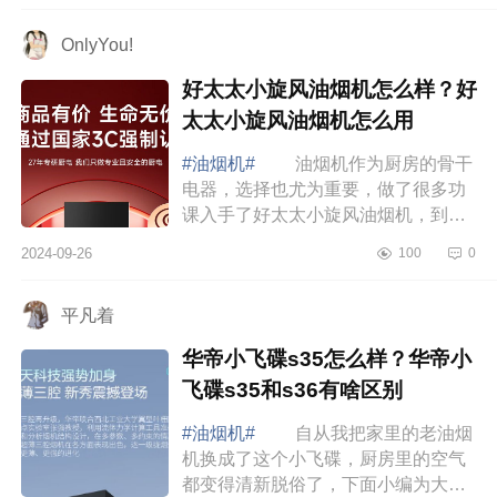
q3s油烟机...
OnlyYou!
好太太小旋风油烟机怎么样？好
太太小旋风油烟机怎么用
#油烟机#
油烟机作为厨房的骨干
电器，选择也尤为重要，做了很多功
课入手了好太太小旋风油烟机，到家
体验之后，我都不敢想象这是1K+能
2024-09-26
100
0
买到的家电，下面小编为大家介绍下
好太太小旋...
平凡着
华帝小飞碟s35怎么样？华帝小
飞碟s35和s36有啥区别
#油烟机#
自从我把家里的老油烟
机换成了这个小飞碟，厨房里的空气
都变得清新脱俗了，下面小编为大家