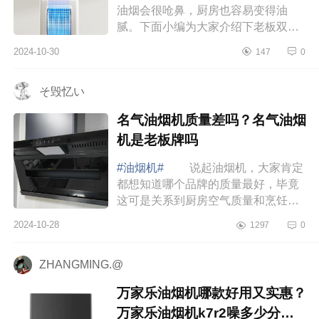
油烟会很呛鼻，厨房也容易变得油
腻。下面小编为大家介绍下老板双子
星E1会跑烟吗？老板双子星e1和华帝
2024-10-30
147
0
s55哪个好 老板双子星E1会跑烟
吗 老板双...
そ毁忆い
名气油烟机质量差吗？名气油烟
机是老板牌吗
#油烟机#
说起油烟机，大家肯定
都想知道哪个品牌的质量最好，毕竟
这可是关系到厨房空气质量和烹饪体
验的重要家电。下面小编为大家介绍
2024-10-28
1297
0
下名气油烟机质量差吗？名气油烟机
是老板牌...
ZHANGMING.@
万家乐油烟机哪款好用又实惠？
万家乐油烟机k7r2噪多少分贝