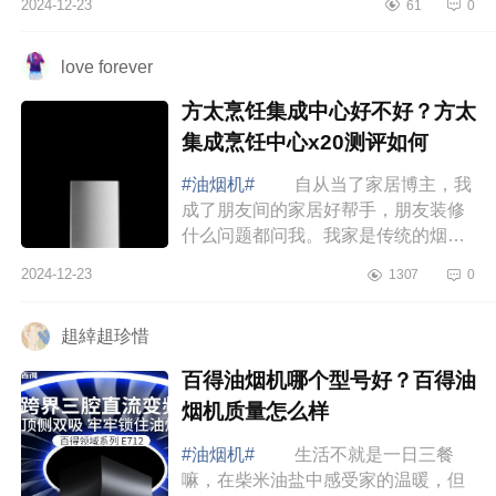
2024-12-23
61
0
面小编为大家介绍下顶吸和侧吸油烟
机哪个效...
love forever
方太烹饪集成中心好不好？方太
集成烹饪中心x20测评如何
#油烟机#
自从当了家居博主，我
成了朋友间的家居好帮手，朋友装修
什么问题都问我。我家是传统的烟机
灶具模式，又单独买了蒸烤箱，但现
2024-12-23
1307
0
在叫我重新装修一定选集成烹饪中
心，不仅更...
趄緈趄珍惜
百得油烟机哪个型号好？百得油
烟机质量怎么样
#油烟机#
生活不就是一日三餐
嘛，在柴米油盐中感受家的温暖，但