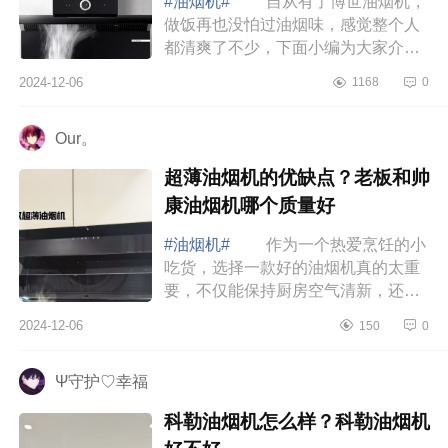
#油烟机#
自从有了博世油烟机，
做饭再也没怕过油烟味，感觉整个人
都清爽了不少，下面小编为大家介绍
下博世油烟机好用吗？博世烟机直吸
2024-12-06
1168
0
和侧吸哪个好 博世油烟机好用
吗 博世...
Our。
超薄油烟机的优缺点？老板和帅
康油烟机哪个质量好
#油烟机#
作为一个热爱烹饪的小
吃货，选择一款好的油烟机真的太重
要，不仅能保持厨房空气清新，还能
让烹饪变得更享受哦，下面小编为大
2024-12-06
150
0
家介绍下超薄油烟机的优缺点？老板
和帅康油...
Ψ守护♡幸福
科勒油烟机怎么样？科勒油烟机