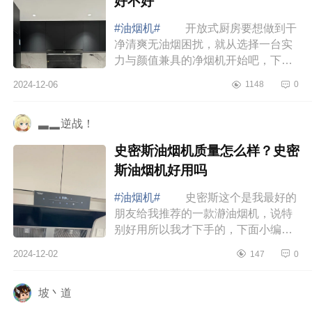
好不好
#油烟机#
开放式厨房要想做到干
净清爽无油烟困扰，就从选择一台实
力与颜值兼具的净烟机开始吧，下面
小编为大家介绍下科勒油烟机怎么
2024-12-06
1148
0
样？科勒油烟机好不好 科勒油烟
机怎么样 ...
▃▂逆战！
史密斯油烟机质量怎么样？史密
斯油烟机好用吗
#油烟机#
史密斯这个是我最好的
朋友给我推荐的一款瀞油烟机，说特
别好用所以我才下手的，下面小编为
大家介绍下史密斯油烟机质量怎么
2024-12-02
147
0
样？史密斯油烟机好用吗 史密斯
油烟机质量...
坡丶道