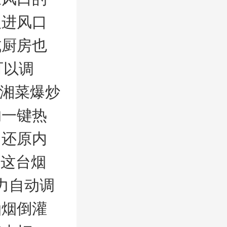
吸进风口
式厨房也
可以调
川湘菜爆炒
的一键热
，还原内
且这台烟
力自动调
油烟倒灌