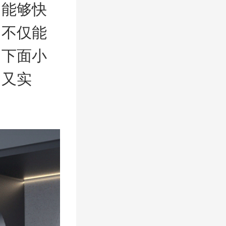
台能够快
，不仅能
。下面小
用又实