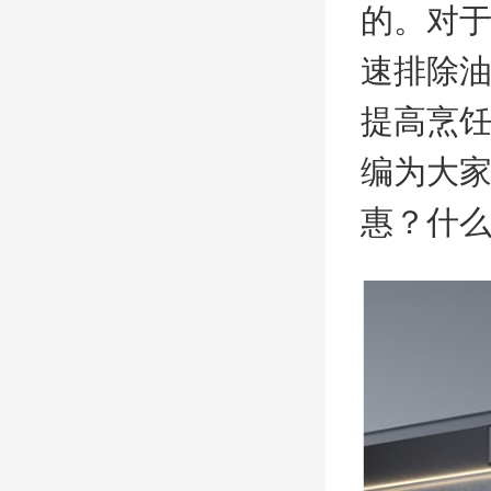
的。对
速排除
提高烹
编为大
惠？什