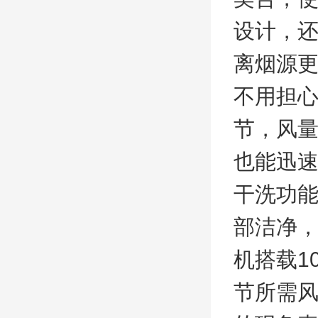
设计，
离烟源
不用担心
节，风量
也能迅
干洗功
部洁净，
机搭载1
节所需