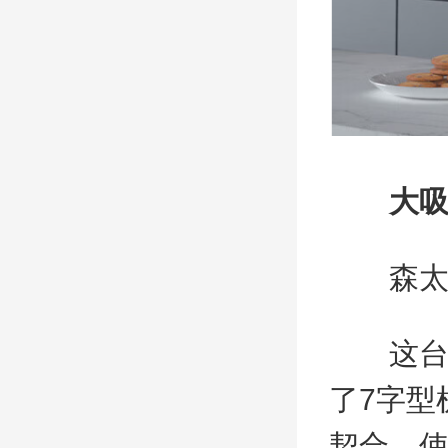
大
森太油烟
这台森太
了7字型
契合，