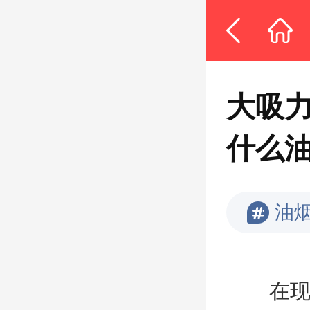
大吸
什么
油
在现代