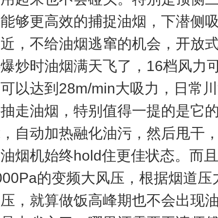
还能够更高效的捕捉油烟，下潜侧
更近，不给油烟逃窜的机会，开放
爆炒时油烟满天飞了，16档风力
可以达到28m/min大吸力，日常
速抽走油烟，特别值得一提的是它
能，自动加热融化油污，然后甩干
油烟机始终hold住更佳状态。而
000Pa的变频大风压，根据烟道压
风压，就算做饭高峰期也不会出现