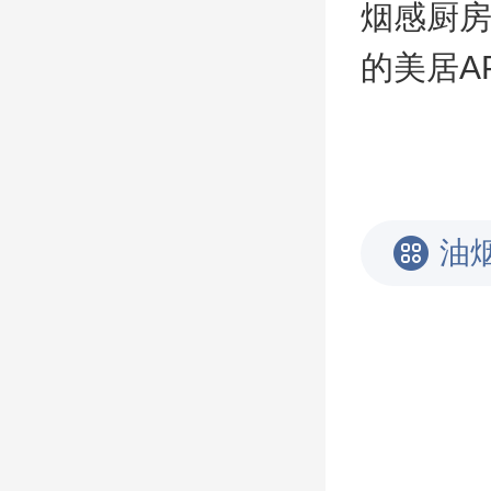
烟感厨
的美居A
油