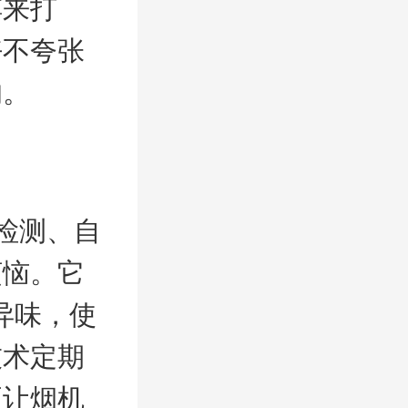
傅来打
好不夸张
的。
检测、自
烦恼。它
异味，使
技术定期
更让烟机