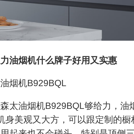
吸力油烟机什么牌子好用又实惠
机B929BQL
油烟机B929BQL够给力，油
机身美观又大方，可以跟定制的橱
使用起来也不会碰头。特别是顶侧