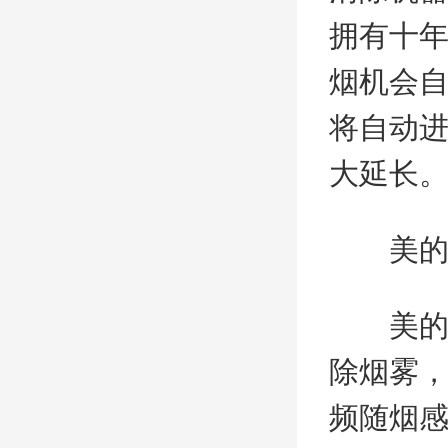
拥有十
烟机会
将自动
大延长
美的油
美的油
除烟雾
频随烟