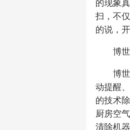
的现象
扫，不
的说，
博世T
博世T
动提醒
的技术除
厨房空
清除机