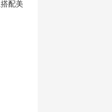
且搭配美
。