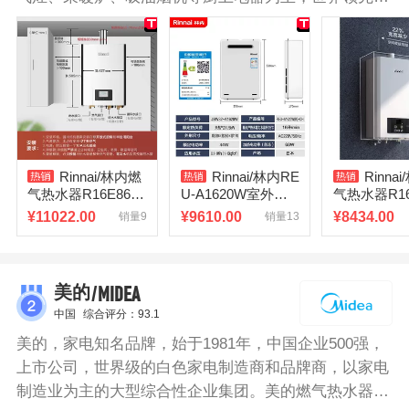
燃气具制造企业。林内燃气热水器采用微火苗技术，温
升可低至3度，解决了夏天出水温度烫的行业难题。无
缝燃烧切换技术，在大中小三个燃烧段之间切换时过渡
时间极短，多处同时用水，水温大小无变化。采用先进
的恒温系统，智能控制水气比例，可以快速实现恒定水
温，洗浴更舒适。48度安全锁功能，60分钟连续燃烧后
自动关机保护，防止意外发生。ECO节能模式，1.5W
Rinnai/林内燃
Rinnai/林内RE
Rinna
待机功耗低，随时随地节省。
气热水器R16E86F
U-A1620W室外燃
气热水器R16
BF室内恒温内置零
气热水器日本原装
室内恒温内
¥
11022.00
¥
9610.00
¥
8434.00
销量9
销量13
冷水16/20/24升
进口户外防冻恒温
水增压16/20
/MIDEA
美的
中国
综合评分：93.1
美的，家电知名品牌，始于1981年，中国企业500强，
上市公司，世界级的白色家电制造商和品牌商，以家电
制造业为主的大型综合性企业集团。美的燃气热水器变