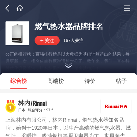
燃气热水器品牌排名
167人关注
公正的排行榜：百强排行榜是以大数据为基础计算得出的结果，每
月更新一次，排名依靠数据说话相对公正。数年来，我们一直在持
续优化升级算法，排名结果也会变得越来越精准！
*说明：仅展示部分数据
综合榜
高端榜
特价
帖子
/Rinnai
林内
日本
综合评分：97.5
上海林内有限公司，林内Rinnai，燃气热水器知名品
牌，始创于1920年日本，以生产高端的燃气热水器、燃
气灶、采暖炉、吸油烟机等厨卫电器为主，世界领先的