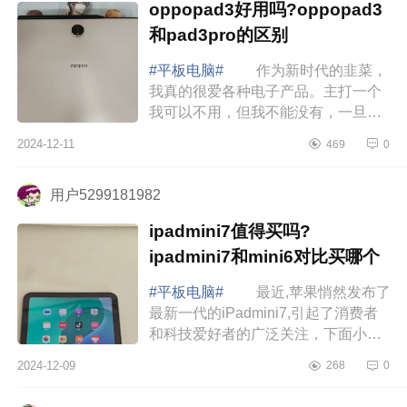
oppopad3好用吗?oppopad3
和pad3pro的区别
#平板电脑#
作为新时代的韭菜，
我真的很爱各种电子产品。主打一个
我可以不用，但我不能没有，一旦拥
有了我就老实了。你们说的最近，唯
2024-12-11
469
0
一不会吃灰的就只有这台OPPOPad3
了。下面小编...
用户5299181982
ipadmini7值得买吗?
ipadmini7和mini6对比买哪个
#平板电脑#
最近,苹果悄然发布了
最新一代的iPadmini7,引起了消费者
和科技爱好者的广泛关注，下面小编
为大家介绍下ipadmini7值得买吗?
2024-12-09
268
0
ipadmini7和mini6对比买哪个
ipadmini7值得...