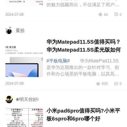
的魅力脱颖而出，不仅满足了用户对
于高性能的需求，更在设计、音质与
2024-07-08
62
0
使用体验上树立了新的标杆。下面小
编为大家介绍...
重拾
华为Matepad11.5S值得买吗？
华为Matepad11.5S柔光版如何
#平板电脑#
华为MatePad11.5S
是华为近期推出的一款针对学习、创
作和办公场景的平板电脑，以其高端
配置和亲民价格赢得了市场的关注。
2024-07-08
830
0
下面小编为大家介绍下华为
Matepad11.5S值得买吗...
❀明天你好i
小米pad6pro值得买吗?小米平
板6spro和6pro哪个好