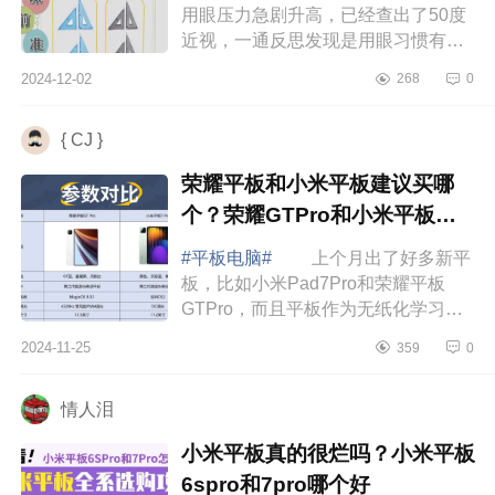
用眼压力急剧升高，已经查出了50度
近视，一通反思发现是用眼习惯有问
题，孩子一直趴着看书看网课，近距
2024-12-02
268
0
离用眼真的特别容易长眼轴，还好遇
到了望远鲸...
{ CJ }
荣耀平板和小米平板建议买哪
个？荣耀GTPro和小米平板
7Pro哪个好
#平板电脑#
上个月出了好多新平
板，比如小米Pad7Pro和荣耀平板
GTPro，而且平板作为无纸化学习神
器，当然也是很多学生党的必备神器
2024-11-25
359
0
之一。下面小编为大家介绍下荣耀平
板和小米平板建...
情人泪
小米平板真的很烂吗？小米平板
6spro和7pro哪个好