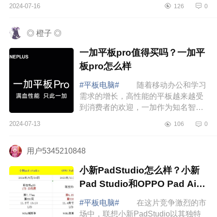
大家介绍下华为matepad系列哪款
2024-07-16
126
0
好？华为matepad平板哪款性价比
高 华为matepad系...
◎ 橙子 ◎
一加平板pro值得买吗？一加平
板pro怎么样
#平板电脑#
随着移动办公和学习
需求的增长，高性能的平板越来越受
到消费者的欢迎，一加作为知名智能
手机制造商，近期推出了其首款平板
2024-07-13
106
0
电脑一加平板Pro，旨在为用户提供一
个多功能、...
用户5345210848
小新PadStudio怎么样？小新
Pad Studio和OPPO Pad Air2
怎么选
#平板电脑#
在这片竞争激烈的市
场中，联想小新PadStudio以其独特