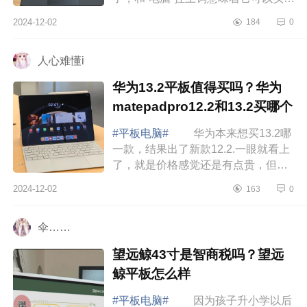
轻办公，下面小编为大家介绍下小米
2024-12-02
184
0
平板7pro测评怎么样？小米平板7pro
建议买...
人心难懂i
华为13.2平板值得买吗？华为
matepadpro12.2和13.2买哪个
#平板电脑#
华为本来想买13.2哪
一款，结果出了新款12.2.一眼就看上
了，就是价格感觉还是有点贵，但平
板真的是颜值太好看啦，一个没忍
2024-12-02
163
0
住，就入手了，现在看看，有的已经
降价几百了，...
伞……
望远鲸43寸是智商税吗？望远
鲸平板怎么样
#平板电脑#
因为孩子升小学以后