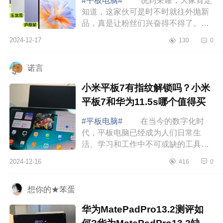
#平板电脑#
说到荣耀，大家肯定
知道，这家伙可是时不时就往外抛新
品，真是让粉丝们兴奋得不得了。下
面小编为大家介绍下荣耀平板v9参数
2024-12-17
130
0
配置？荣耀平板V9建议买吗 荣耀
平板v9参数...
诺言
小米平板7有指纹解锁吗？小米
平板7和华为11.5s哪个值得买
#平板电脑#
在当今的数字化时
代，平板电脑已经成为人们日常生
活、学习和工作中不可或缺的工具。
而对于预算有限的消费者来说，如何
2024-12-16
416
0
在千元价位挑选一款性价比高的平板
电脑，无疑是一...
想你的★笨蛋
华为MatePadPro13.2测评如