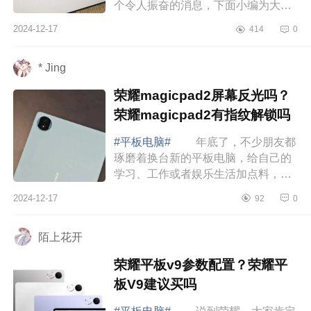
个令人振奋的消息，下面小编为大家
介绍下ipadmini7上市时间及价格?
2024-12-17
414
0
ipadmini7有高刷吗 ipadmini7上
市时间及价格...
* Jing
荣耀magicpad2屏幕反光吗？
荣耀magicpad2有指纹解锁吗
#平板电脑#
年底了，不少朋友都
琢磨着换台新的平板电脑，给自己的
学习、工作或者娱乐生活加点料，下
面小编为大家介绍下荣耀magicpad2
2024-12-17
92
0
屏幕反光吗？荣耀magicpad2有指纹
解锁吗 荣...
陌上花开
荣耀平板v9参数配置？荣耀平
板V9建议买吗