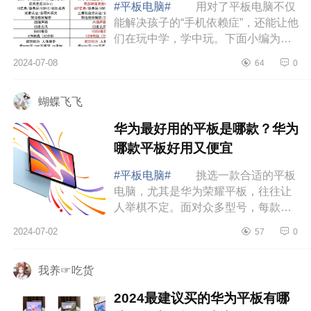
#平板电脑#
用对了平板电脑不仅
能解决孩子的“手机依赖症”，还能让他
们在玩中学，学中玩。下面小编为大
家介绍下小米pad6pro值得买吗?小米
2024-07-08
64
0
平板6spro和6pro哪个好 小米
pad6pro值...
蝴蝶飞飞
华为最好用的平板是哪款？华为
哪款平板好用又便宜
#平板电脑#
挑选一款合适的平板
电脑，尤其是华为荣耀平板，往往让
人举棋不定。面对众多型号，每款都
有各自的优缺点，下面小编为大家介
2024-07-02
57
0
绍下华为最好用的平板是哪款？华为
哪款平板好...
我养☞吃货
2024最建议买的华为平板有哪