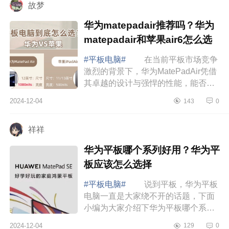
故梦
华为matepadair推荐吗？华为
matepadair和苹果air6怎么选
#平板电脑#
在当前平板市场竞争
激烈的背景下，华为MatePadAir凭借
其卓越的设计与强悍的性能，能否成
为比iPadAir6更值得入手的选择
2024-12-04
143
0
华为matepadair推荐吗 华为
MatePadAir首先...
祥祥
华为平板哪个系列好用？华为平
板应该怎么选择
#平板电脑#
说到平板，华为平板
电脑一直是大家绕不开的话题，下面
小编为大家介绍下华为平板哪个系列
好用？华为平板应该怎么选择 华
2024-12-04
129
0