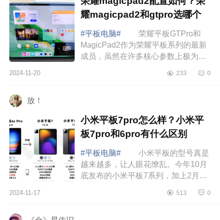
荣耀magicpad2配置如何？荣
耀magicpad2和gtpro选哪个
#平板电脑#
荣耀平板GTPro和
MagicPad2作为荣耀平板系列的最新
成员，虽然在许多核心参数上极为相
似，但各自面向不同的目标群体，并
2024-11-20
233
0
有一些显著的区别，下面小编为大家
介绍下荣耀magi...
放！
小米平板7pro怎么样？小米平
板7pro和6pro有什么区别
#平板电脑#
小米平板的型号真是
越来越多，让人眼花缭乱。今年10月
底发布的小米平板7系列，加上2月份
的小米平板6SPro，去年8月份的小米
2024-11-17
513
0
平板6Max，还有4月份的小米平板6和
6Pro。这么...