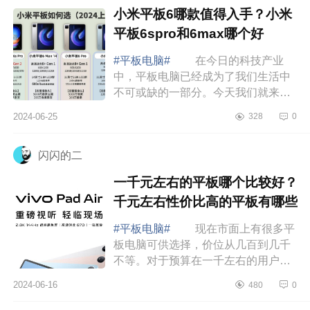
小米平板6哪款值得入手？小米
平板6spro和6max哪个好
#平板电脑#
在今日的科技产业
中，平板电脑已经成为了我们生活中
不可或缺的一部分。今天我们就来对
比两款小米公司的热门平板，小米平
2024-06-25
328
0
板6sPro和小米平板6max，看看它们
各自的特点以及...
闪闪的二
一千元左右的平板哪个比较好？
千元左右性价比高的平板有哪些
#平板电脑#
现在市面上有很多平
板电脑可供选择，价位从几百到几千
不等。对于预算在一千左右的用户来
说，选择一款性价比较高的平板电脑
2024-06-16
480
0
就显得格外重要了。下面小编为大家
介绍下千元...