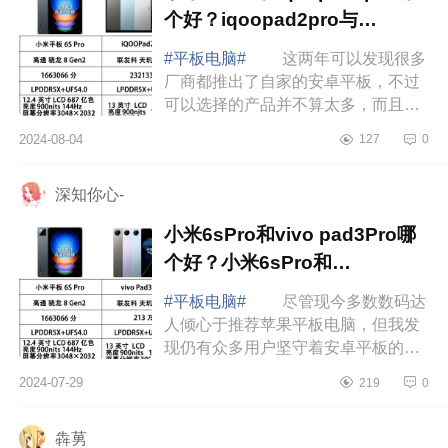
个好？iqoopad2pro与
vivopad3pro选哪个
#平板电脑#
这两年可以发现很多
厂商都推出了自家的安卓平板，不过
可以选择的产品并不算太多，而且想
要性能更强的安卓平板，那就少之又
2024-08-04
127
0
少了，下面小编为大家介绍下小米
6SPro和iqoop...
深知你心-
小米6sPro和vivo pad3Pro哪
个好？小米6sPro和
vivopad3Pro选哪个
#平板电脑#
尽管现今多数数码达
人倾心于推荐苹果平板电脑，但我发
现仍有众多用户坚守着安卓平板的阵
地，情有独钟。下面小编为大家介绍
2024-07-29
219
0
下小米6sPro和vivopad3Pro哪个好？
小米6sPro和...
犇莮