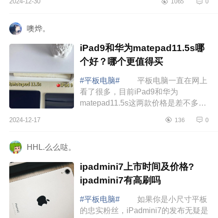
2024-12-30
1065
0
哪个好 荣耀平板v9和华为
matepad11.5哪个...
噢烨。
iPad9和华为matepad11.5s哪
个好？哪个更值得买
#平板电脑#
平板电脑一直在网上
看了很多，目前iPad9和华为
matepad11.5s这两款价格是差不多
的，个人更偏向华为多一些，但是现
2024-12-17
136
0
在居然没货了，下面小编为大家介绍
下iPad9和华为matepa...
HHL.么么哒。
ipadmini7上市时间及价格?
ipadmini7有高刷吗
#平板电脑#
如果你是小尺寸平板
的忠实粉丝，iPadmini7的发布无疑是