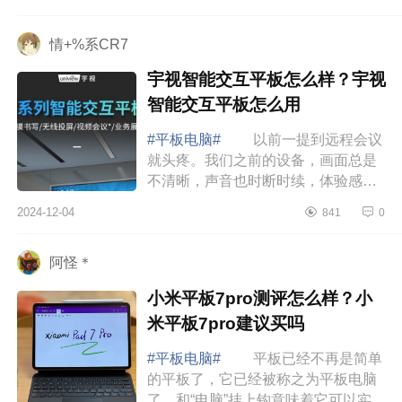
为平板哪个系列好用 【华为
MatePadSE]1080...
情+%系CR7
宇视智能交互平板怎么样？宇视
智能交互平板怎么用
#平板电脑#
以前一提到远程会议
就头疼。我们之前的设备，画面总是
不清晰，声音也时断时续，体验感很
一般。最近公司引入了宇视智能交互
2024-12-04
841
0
平板，这可真是个大改变。下面小编
为大家介绍...
阿怪＊
小米平板7pro测评怎么样？小
米平板7pro建议买吗
#平板电脑#
平板已经不再是简单
的平板了，它已经被称之为平板电脑
了，和“电脑”挂上钩意味着它可以实现