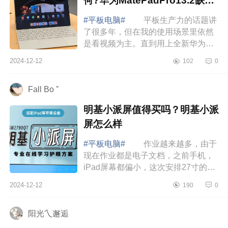
何?华为MatePadPro13.2缺点
有哪些
#平板电脑#
平板生产力的话题讲
了很多年，但在我的使用场景里依然
是看视频为主。直到用上全新华为
MatePadPro13.2英寸，才发现它真的
2024-12-12
102
0
改变了我的看法。下面小编为大家介
绍下华为Mate...
Fall Bo ˇ
明基小派屏值得买吗？明基小派
屏怎么样
#平板电脑#
作业越来越多，由于
现在作业都是电子文档，之前手机，
iPad屏幕都偏小，这次安排27寸的明
基小派护眼屏给兄妹俩当学习助手。
2024-12-12
190
0
下面小编为大家介绍下明基小派屏值
得买吗？明...
阳光乀邂逅