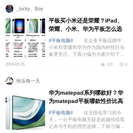
荣耀平板mag...
_lucky、Boy
平板买小米还是荣耀？iPad、
荣耀、小米、华为平板怎么选
#平板电脑#
在众多平板品牌中，
小米和荣耀和华为作为国内科技巨头
备受关注。下面小编为大家介绍下平
板买小米还是荣耀？iPad、荣耀、小
2024-07-25
110
0
米、华为平板怎么选 iPad、荣
耀、小米、华...
快乐每一天
华为matepad系列哪款好？华
为matepad平板哪款性价比高
#平板电脑#
在无纸化学习的今
天，一台平板电脑无疑是超越传统笔
记本与手机的理想选择，下面小编为