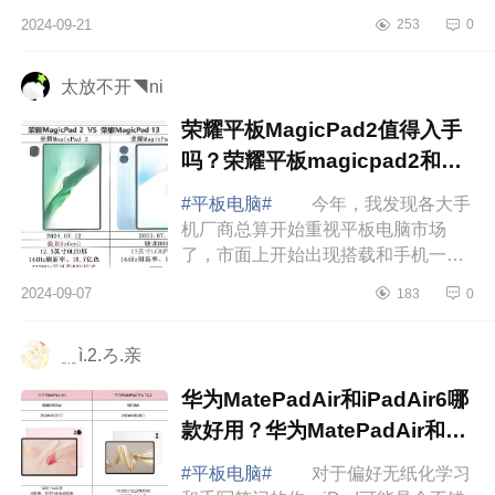
消费者面临的难题，下面小编为大家
2024-09-21
253
0
介绍下电竞平板哪个牌子的性价比最
好用？红魔...
太放不开◥ni
荣耀平板MagicPad2值得入手
吗？荣耀平板magicpad2和
magicpad13对比哪款好
#平板电脑#
今年，我发现各大手
机厂商总算开始重视平板电脑市场
了，市面上开始出现搭载和手机一样
最新的旗舰处理器的平板，市面上已
2024-09-07
183
0
经依稀出现了几款搭载高通最新的第
三代骁龙8芯片...
﹎ì.2.ろ.亲
华为MatePadAir和iPadAir6哪
款好用？华为MatePadAir和
iPadAir6怎么选择
#平板电脑#
对于偏好无纸化学习