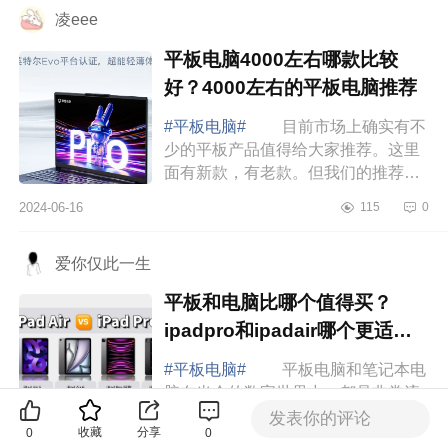
凌eee
平板电脑4000左右哪款比较
好？4000左右的平板电脑推荐
#平板电脑#
目前市场上确实有不
少的平板产品值得给大家推荐。这里
面有新款，有老款。但我们的推荐原
则就一个：同价位最有性价比。下面
2024-06-16
115
0
小编为大家介绍下平板电脑4000左右
哪款比较好...
爱你仅此一生
平板和电脑比哪个值得买？
ipadpro和ipadair哪个更适用
于办公
#平板电脑#
平板电脑和笔记本电
脑在当今的数字世界中，都是非常流
行的移动设备。它们各自有不同的优
发表你的评论
收藏
分享
0
0
势和特点，使得选择哪一种成为一种