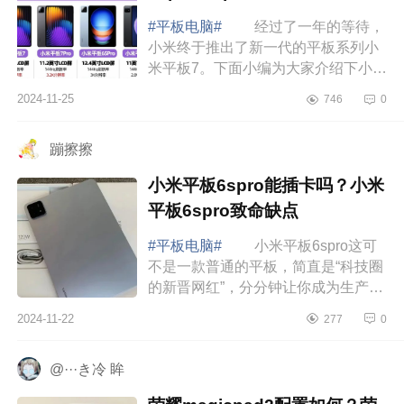
#平板电脑#
经过了一年的等待，
小米终于推出了新一代的平板系列小
米平板7。下面小编为大家介绍下小米
平板真的很烂吗？小米平板6spro和
2024-11-25
746
0
7pro哪个好 小米平板真的很烂
吗 如果你...
蹦擦擦
小米平板6spro能插卡吗？小米
平板6spro致命缺点
#平板电脑#
小米平板6spro这可
不是一款普通的平板，简直是“科技圈
的新晋网红”，分分钟让你成为生产力
爆棚的时尚达人。下面小编为大家介
2024-11-22
277
0
绍下小米平板6spro能插卡吗？小米平
板6spr...
@···き冷 眸