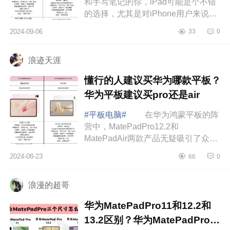
和手写笔记的你，iPad可能是个不错
的选择，尤其是对iPhone用户来说，
它的兼容性让使用更加流畅。下面小
2024-09-06
33
0
编为大家介绍下华为MatePadAir和
iPadAir6哪个...
浪迹天涯
懂行的人建议买华为哪款平板？
华为平板建议买pro还是air
#平板电脑#
在华为鸿蒙平板的阵
营中，MatePadPro12.2和
MatePadAir两款产品无疑吸引了众多
消费者的目光。它们分别定位在高端
2024-08-23
66
0
创作和平价时尚，价差高达1300元。
那么，这两款平板究竟...
浪漫的超哥
华为MatePadPro11和12.2和
13.2区别？华为MatePadPro11