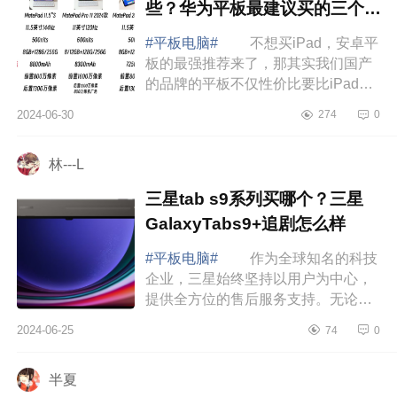
些？华为平板最建议买的三个型
号推荐
#平板电脑#
不想买iPad，安卓平
板的最强推荐来了，那其实我们国产
的品牌的平板不仅性价比要比iPad高
不少，而且影音、办公、娱乐都是各
2024-06-30
274
0
有所长的，所以如果你清楚自己买平
板的用途，...
林---L
三星tab s9系列买哪个？三星
GalaxyTabs9+追剧怎么样
#平板电脑#
作为全球知名的科技
企业，三星始终坚持以用户为中心，
提供全方位的售后服务支持。无论是
产品咨询、维修还是退换货，都能得
2024-06-25
74
0
到快速响应和专业解决。下面小编为
大家介绍下...
半夏