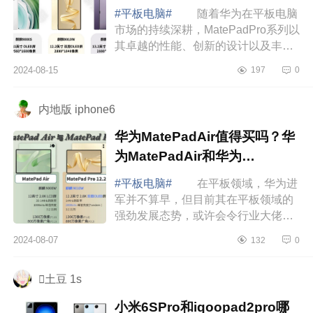
和12.2和13.2如何选择
#平板电脑#
随着华为在平板电脑
市场的持续深耕，MatePadPro系列以
其卓越的性能、创新的设计以及丰富
的功能赢得了广泛好评。下面小编为
2024-08-15
197
0
大家介绍下华为MatePadPro11和12.2
和13.2区别...
内地版 iphone6
华为MatePadAir值得买吗？华
为MatePadAir和华为
MatePadPro12.2哪款好
#平板电脑#
在平板领域，华为进
军并不算早，但目前其在平板领域的
强劲发展态势，或许会令行业大佬们
有所警觉。下面小编为大家介绍下华
2024-08-07
132
0
为MatePadAir值得买吗？华为
MatePadAir和华为...
土豆 1s
小米6SPro和iqoopad2pro哪