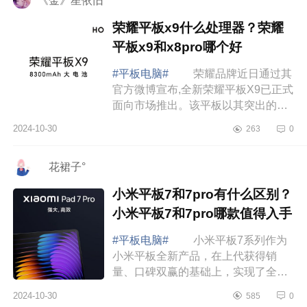
《金》星依旧
荣耀平板x9什么处理器？荣耀
平板x9和x8pro哪个好
#平板电脑#
荣耀品牌近日通过其
官方微博宣布,全新荣耀平板X9已正式
面向市场推出。该平板以其突出的性
价比和多项创新功能吸引了广泛关
2024-10-30
263
0
注。下面小编为大家介绍下荣耀平板
x9什么处理器...
ゞ花裙子°
小米平板7和7pro有什么区别？
小米平板7和7pro哪款值得入手
#平板电脑#
小米平板7系列作为
小米平板全新产品，在上代获得销
量、口碑双赢的基础上，实现了全方
位的跨越式升级，下面小编为大家介
2024-10-30
585
0
绍下小米平板7和7pro有什么区别？小