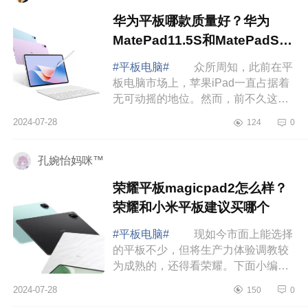
华为平板哪款质量好？华为
MatePad11.5S和MatePadSE
怎么选择
#平板电脑#
众所周知，此前在平
板电脑市场上，苹果iPad一直占据着
无可动摇的地位。然而，前不久这一
局面被华为打破了，下面小编为大家
2024-07-28
124
0
介绍下华为平板哪款质量好？华为
MatePad11.5S...
孔婉怡妈咪™
荣耀平板magicpad2怎么样？
荣耀和小米平板建议买哪个
#平板电脑#
现如今市面上能选择
的平板不少，但将生产力体验调教较
为成熟的，还得看荣耀。下面小编为
大家介绍下荣耀平板magicpad2怎么
2024-07-28
150
0
样？荣耀和小米平板建议买哪个