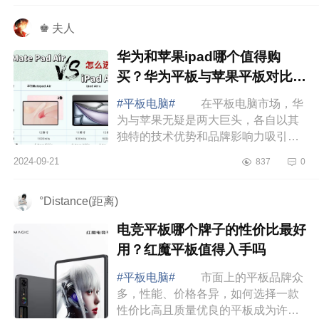
米平板7和7pr...
♚ 夫人
华为和苹果ipad哪个值得购
买？华为平板与苹果平板对比哪
个好
#平板电脑#
在平板电脑市场，华
为与苹果无疑是两大巨头，各自以其
独特的技术优势和品牌影响力吸引了
众多消费者的目光，下面小编为大家
2024-09-21
837
0
介绍下华为和苹果ipad哪个值得购
买？华为平板...
°Distance(距离)
电竞平板哪个牌子的性价比最好
用？红魔平板值得入手吗
#平板电脑#
市面上的平板品牌众
多，性能、价格各异，如何选择一款
性价比高且质量优良的平板成为许多