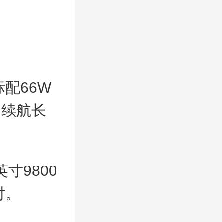
标配66W
，续航长
英寸9800
时。