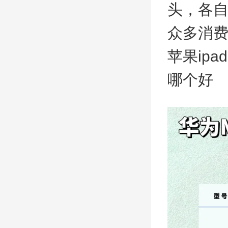
头，各
众多消
苹果ip
哪个好