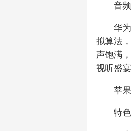
音
华为Ma
拟算法
声饱满
视听盛
苹果ip
特色