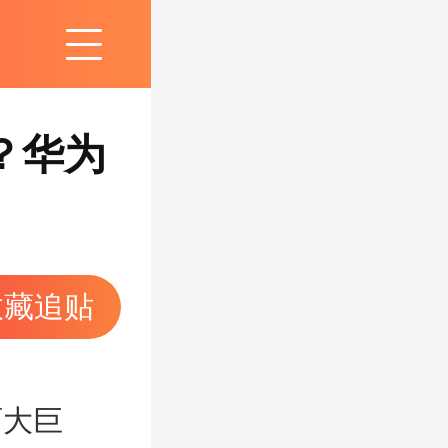
？华为
收藏追贴
大巨