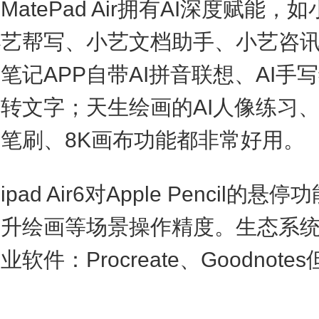
tePad Air拥有AI深度赋能，
小艺帮写、小艺文档助手、小艺咨
笔记APP自带AI拼音联想、AI手写
转文字；天生绘画的AI人像练习、
笔刷、8K画布功能都非常好用。
d Air6对Apple Pencil的悬
提升绘画等场景操作精度。生态系
软件：Procreate、Goodnote