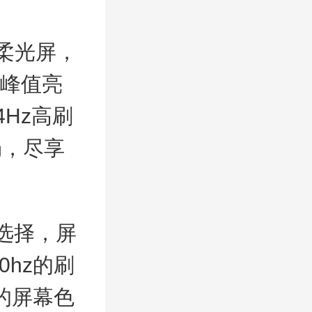
晰柔光屏，
s峰值亮
4Hz高刷
畅，尽享
种选择，屏
0hz的刷
果的屏幕色