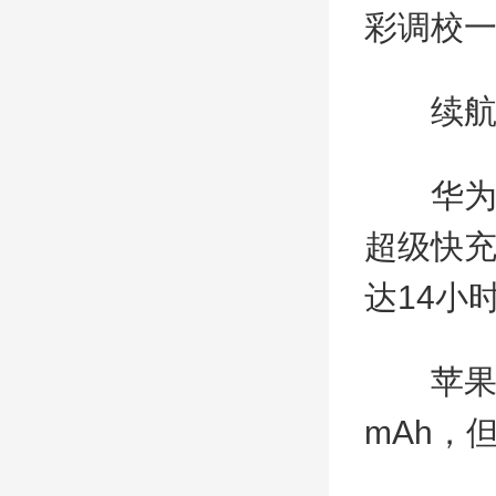
彩调校
续
华为Mat
超级快
达14小
苹果ipa
mAh，