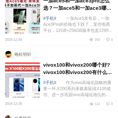
一加ace5和一加ace3pro怎么
选？一加ace5和一加ace3哪个
好
#手机#
一加Ace5发布后，一加
Ace3Pro的价格也下跌了，某些电商
平台，12GB+256GB版本也是2299元
左右，和一加Ace5差不多，考虑到两
2024-12-29
350
0
款手机都使用了下来8Gen3处理器，
这个时候，很...
晚松明轩
vivox100和vivox200哪个好?
vivox100和vivox200有什么区
别
#手机#
作为vivo高端化战略的重
要一环,X200系列承载着延续X100成
功、进一步巩固vivo高端化地位的期
望。下面小编为大家介绍下vivox100
2024-12-29
112
0
和vivox200哪个好?vivox100和
vivox200有什...