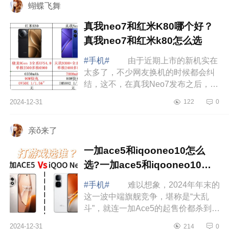
蝴蝶飞舞
真我neo7和红米K80哪个好？
真我neo7和红米k80怎么选
#手机#
由于近期上市的新机实在
太多了，不少网友换机的时候都会纠
结，这不，在真我Neo7发布之后，不
少网友都开始纠结了，因为这款手机
2024-12-31
122
0
比红米K80便宜了400元，标准版低至
2099元...
亲ǒ来了
一加ace5和iqooneo10怎么
选?一加ace5和iqooneo10对
比哪个好
#手机#
难以想象，2024年年末的
这一波中端旗舰竞争，堪称是“大乱
斗”，就连一加Ace5的起售价都杀到了
2299元，和iQOONeo10的价格一
2024-12-31
214
0