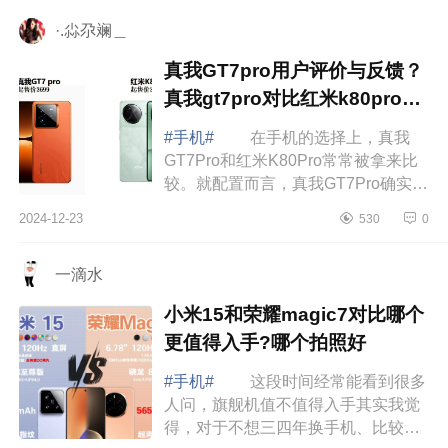
find...
·.尛尕斓＿
真我GT7pro用户评价与反馈？
真我gt7pro对比红米k80pro对
比哪个好
#手机#
在手机的选择上，真我
GT7Pro和红米K80Pro常常被拿来比
较。就配置而言，真我GT7Pro确实有
其优势之处，不过也必须承认，它存
2024-12-23
530
0
在一个较为明显的短板，那就是其售
后服务方面...
一滴水
小米15和荣耀magic7对比哪个
更值得入手?哪个拍照好
#手机#
这段时间经常能看到很多
人问，旗舰机值不值得入手其实我觉
得，对于不想三四年换手机、比较看