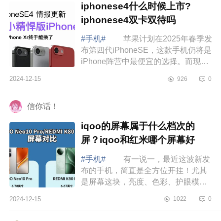
iphonese4什么时候上市?
iphonese4双卡双待吗
#手机#
苹果计划在2025年春季发
布第四代iPhoneSE，这款手机仍将是
iPhone阵营中最便宜的选择。而现
在，关于iPhoneSE4的价格，又有了
2024-12-15
926
0
进一步爆料。下面小编为大家介绍下
iphonese4...
信你话！
iqoo的屏幕属于什么档次的
屏？iqoo和红米哪个屏幕好
#手机#
有一说一，最近这波新发
布的手机，简直是全方位开挂！尤其
是屏幕这块，亮度、色彩、护眼模
式，每一项都飙到了新高度，下面小
2024-12-15
1022
0
编为大家介绍下iqoo的屏幕属于什么
档次的屏...