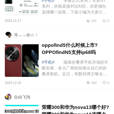
#手机#
荣耀正式发布了全新GT
系列，价格直接对比K80，你更倾向
选择哪一款呢，下面小编为大家介绍
下荣耀gt和红米k80哪个好？荣耀gt和
2024-12-17
151
0
红米k80对比应该如何选 荣耀gt和
红米k80...
等→→你☆！
oppofind5什么时候上市?
OPPOfindN5支持ip68吗
#手机#
随着折叠屏手机市场的不
断发展，各大厂商纷纷推出自己的折
叠屏新机。近日，有数码博主曝光了
OPPOFindN5的功能配置，并称它
2024-12-16
360
0
是“明年上半年最强折叠。”下面小编为
大家介...
自由飞翔
荣耀300和华为nova13哪个好?