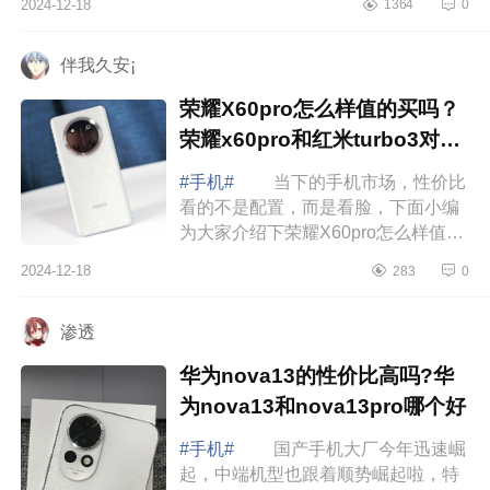
2024-12-18
1364
0
介绍下华为X6和三星W25哪个好？华
为X6和三...
伴我久安¡
荣耀X60pro怎么样值的买吗？
荣耀x60pro和红米turbo3对比
哪个好
#手机#
当下的手机市场，性价比
看的不是配置，而是看脸，下面小编
为大家介绍下荣耀X60pro怎么样值的
买吗？荣耀x60pro和红米turbo3对比
2024-12-18
283
0
哪个好 荣耀X60pro怎么样值的买
吗 ...
渗透
华为nova13的性价比高吗?华
为nova13和nova13pro哪个好
#手机#
国产手机大厂今年迅速崛
起，中端机型也跟着顺势崛起啦，特