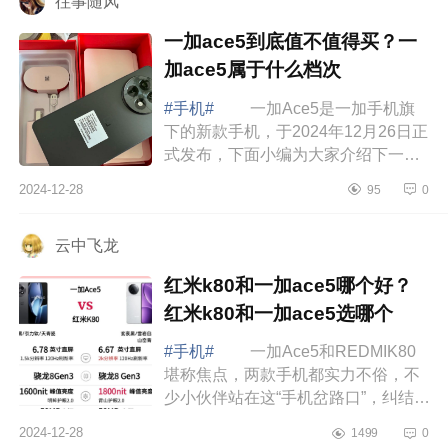
往事随风
一加ace5到底值不值得买？一
加ace5属于什么档次
#手机#
一加Ace5是一加手机旗
下的新款手机，于2024年12月26日正
式发布，下面小编为大家介绍下一加
ace5到底值不值得买？一加ace5属于
2024-12-28
95
0
什么档次 一加ace5到底值不值得
买 一...
云中飞龙
红米k80和一加ace5哪个好？
红米k80和一加ace5选哪个
#手机#
一加Ace5和REDMIK80
堪称焦点，两款手机都实力不俗，不
少小伙伴站在这“手机岔路口”，纠结得
直挠头：到底该选哪款呢？下面小编
2024-12-28
1499
0
为大家介绍下红米k80和一加ace5哪