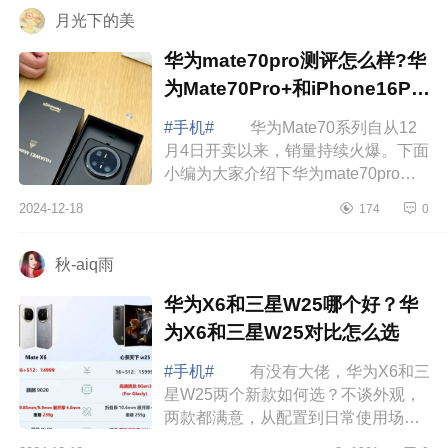
月光下的美
华为mate70pro测评怎么样?华
为Mate70Pro+和iPhone16Pro
哪款拍照好
#手机#
华为Mate70系列自从12
月4日开卖以来，销量持续火爆。下面
小编为大家介绍下华为mate70pro测
评怎么样?华为Mate70Pro+和
2024-12-18
174
0
iPhone16Pro哪款拍照好 华为
mate70pro测评怎么样...
秋-aiq雨
华为X6和三星W25哪个好？华
为X6和三星W25对比怎么选
#手机#
有没有大佬，华为X6和三
星W25两个新款如何选？不谈外观，
两款都满意，从配置到日常使用场景
来说，哪款更值得，下面小编为大家