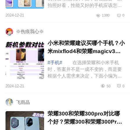
拍照好看，性能又好的手机应该怎么
选，下面小编为大家介绍下三千拍照
2024-12-21
1380
0
最建议买的3款手机有哪些？3000元
拍照手机...
※伤痕我心※
小米和荣耀建议买哪个手机？小
米mixflod4和荣耀magicv3应
该如何选
#手机#
在选择荣耀和小米手机
时，答案并不是一成不变的，而是要
根据个人需求来决定，下面小编为大
家介绍下小米和荣耀建议买哪个手
2024-12-21
50
0
机？小米mixflod4和荣耀magicv3应该
如何选 ...
飞雨晶
荣耀300和荣耀300pro对比哪
个好？荣耀300和荣耀300Pro
的区别