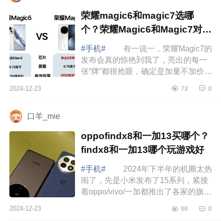
荣耀magic6和magic7选哪
个？荣耀Magic6和Magic7对比
哪个好
#手机#
有一说一，荣耀Magic7的
发布会真的惊艳到我了，亮出的每一
张“牌”都很抢眼，确定是加量不加价无
疑了。下面小编为大家介绍下荣耀
2024-12-23
73
0
magic6和magic7选哪个？荣耀
Magic6和Ma...
口羊_mie
oppofindx8和一加13买哪个？
findx8和一加13哪个玩游戏好
#手机#
2024年下半年的机圈太热
闹了，先是小米发布了15系列，紧接
着oppo/vivo/一加都推出了各家的旗舰
机型，让人看花眼。下面小编为大家
2024-12-23
68
0
介绍下oppofindx8和一加13买哪个？