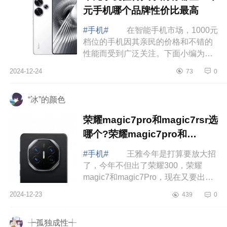
元手机哪个品牌性价比最高
#手机#
在智能手机市场，1000元
档位的手机因其亲民的价格和不错的
性能而受到广泛关注。下面小编为大
家介绍下千元手机值得入手的有哪
2024-12-24
73
0
些？千元手机哪个品牌性价比最
高 千元手...
“冰”的颜色
荣耀magic7pro和magic7rsr选
哪个?荣耀magic7pro和
magic7rsr对比哪个好
#手机#
王雅今年是打算要放大招
了，今年不但出了荣耀300，荣耀
magic7和magic7Pro，现在又要出一
款荣耀magic7RSR，就问你期不期
2024-12-23
439
0
待。下面小编为大家介绍下荣耀
magic7pro和magic7...
┾孤独成性┽