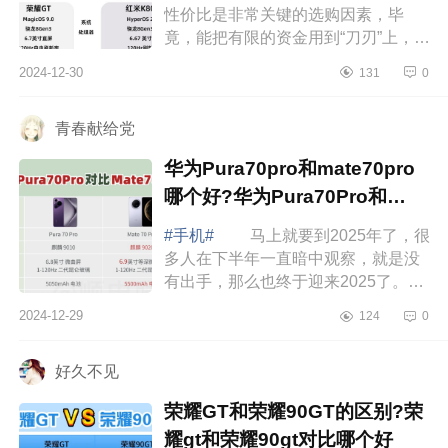
性价比是非常关键的选购因素，毕
竟，能把有限的资金用到“刀刃”上，才
能实现更大的价值，那么今天就和大
2024-12-30
131
0
家说下目前提及较多的荣耀GT和红米
K80两...
青春献给党
华为Pura70pro和mate70pro
哪个好?华为Pura70Pro和
mate70Pro区别
#手机#
马上就要到2025年了，很
多人在下半年一直暗中观察，就是没
有出手，那么也终于迎来2025了。做
正确的事，还要在正确的时间做事，
2024-12-29
124
0
都是比较重要的。如果买笔记本，评
价君推...
好久不见
荣耀GT和荣耀90GT的区别?荣
耀gt和荣耀90gt对比哪个好