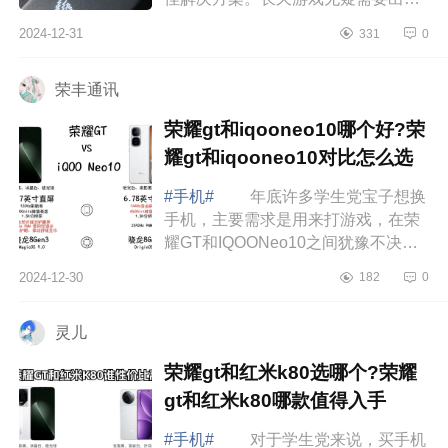
的性能、持久的续航以及卓越的散热
2024-12-31
331
0
表现。作为目前开黑装备的独一档选
择，RO...
荣丰通讯
荣耀gt和iqooneo10哪个好?荣
耀gt和iqooneo10对比怎么选
#手机#
年底许多学生党宝子想换
手机，主要需求是用来打游戏，在荣
耀GT和IQOONeo10之间犹豫不决，
下面小编为大家介绍下荣耀gt和
2024-12-30
182
0
iqooneo10哪个好?荣耀gt和
iqooneo10对比怎么选 ...
灵儿
荣耀gt和红米k80选哪个?荣耀
gt和红米k80哪款值得入手
#手机#
对于学生党来说，买手机