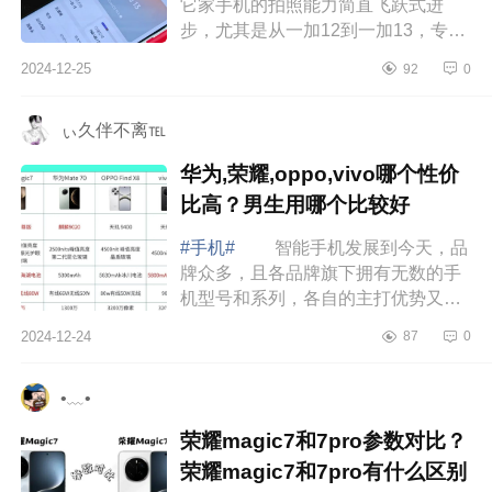
它家手机的拍照能力简直飞跃式进
步，尤其是从一加12到一加13，专业
感拉满，下面小编为大家介绍下一加
2024-12-25
92
0
13参数配置如何？一加13是直屏还是
曲屏手机...
ぃ久伴不离℡
华为,荣耀,oppo,vivo哪个性价
比高？男生用哪个比较好
#手机#
智能手机发展到今天，品
牌众多，且各品牌旗下拥有无数的手
机型号和系列，各自的主打优势又不
一样。下面小编为大家介绍下华为,荣
2024-12-24
87
0
耀,oppo,vivo哪个性价比高？男生用哪
个比...
•﹏•
荣耀magic7和7pro参数对比？
荣耀magic7和7pro有什么区别