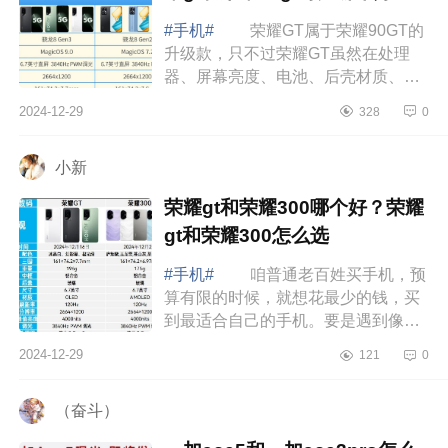
#手机#
荣耀GT属于荣耀90GT的
升级款，只不过荣耀GT虽然在处理
器、屏幕亮度、电池、后壳材质、
WiFi和充电协议上升级了，但相机、
2024-12-29
328
0
屏幕和有线充电基本没变。并且荣耀
GT还砍掉了独...
小新
荣耀gt和荣耀300哪个好？荣耀
gt和荣耀300怎么选
#手机#
咱普通老百姓买手机，预
算有限的时候，就想花最少的钱，买
到最适合自己的手机。要是遇到像荣
耀300和荣耀GT这样价格差不多的手
2024-12-29
121
0
机，那可真是让人纠结得很，下面小
编为大家...
（奋斗）