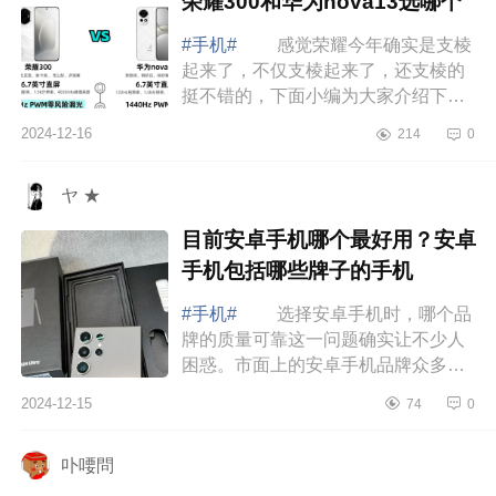
荣耀300和华为nova13选哪个
#手机#
感觉荣耀今年确实是支棱
起来了，不仅支棱起来了，还支棱的
挺不错的，下面小编为大家介绍下荣
耀300和华为nova13哪个好?荣耀300
2024-12-16
214
0
和华为nova13选哪个 荣耀300和
华为nova...
ヤ ★
目前安卓手机哪个最好用？安卓
手机包括哪些牌子的手机
#手机#
选择安卓手机时，哪个品
牌的质量可靠这一问题确实让不少人
困惑。市面上的安卓手机品牌众多，
质量参差不齐，有些品牌注重设计美
2024-12-15
74
0
学，有些则在性能优化上不遗余力。
然而，...
卟喓問