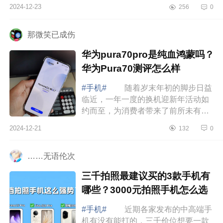
重手机性能的人来说，旗舰机还是很
2024-12-23
256
0
好的，下面小编为大家介绍下小米15
和荣耀...
那微笑已成伤
华为pura70pro是纯血鸿蒙吗？
华为Pura70测评怎么样
#手机#
随着岁末年初的脚步日益
临近，一年一度的换机迎新年活动如
约而至，为消费者带来了前所未有的
购机盛宴。在众多品牌中，华为作为
2024-12-21
132
0
国产品质手机，始终以其卓越的品
质、创新...
……无语伦次
三千拍照最建议买的3款手机有
哪些？3000元拍照手机怎么选
#手机#
近期各家发布的中高端手
机有没有能打的，三千价位想要一款