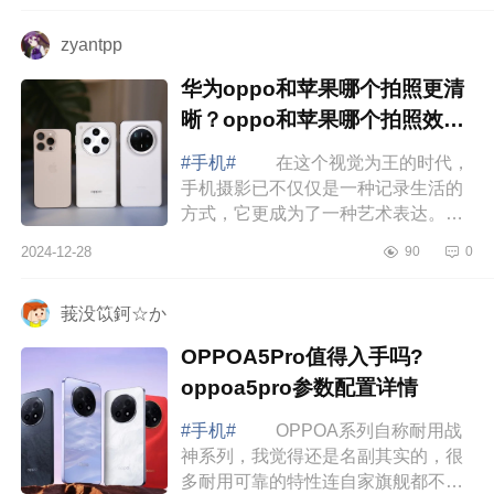
个好？红...
zyantpp
华为oppo和苹果哪个拍照更清
晰？oppo和苹果哪个拍照效果
好
#手机#
在这个视觉为王的时代，
手机摄影已不仅仅是一种记录生活的
方式，它更成为了一种艺术表达。随
着科技的飞速发展，手机摄像头的性
2024-12-28
90
0
能也在不断提升，甚至在某些方面已
经能够...
莪没笖鈳☆か
OPPOA5Pro值得入手吗?
oppoa5pro参数配置详情
#手机#
OPPOA系列自称耐用战
神系列，我觉得还是名副其实的，很
多耐用可靠的特性连自家旗舰都不一