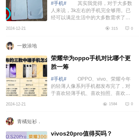
#手机#
其实我觉得，对于大多数
人来说，3k左右的手机完全够用。已
经可以满足生活中的大多数需求了。
下面小编为大家介绍下荣耀300和荣
2024-12-21
315
0
耀300pro对比哪个好？荣耀300和荣
耀300Pro...
一败涂地
荣耀华为oppo手机对比哪个更
胜一筹
#手机#
OPPO、vivo、荣耀今年
的轻薄人像系列手机都发布完了，对
于喜欢轻薄手机、喜欢拍照、喜欢外
观好看的伙伴们该如何选择这三款手
2024-12-21
1584
0
机呢，下面小编为大家介绍下荣耀华
为oppo手...
青橘短衫．
vivos20pro值得买吗？