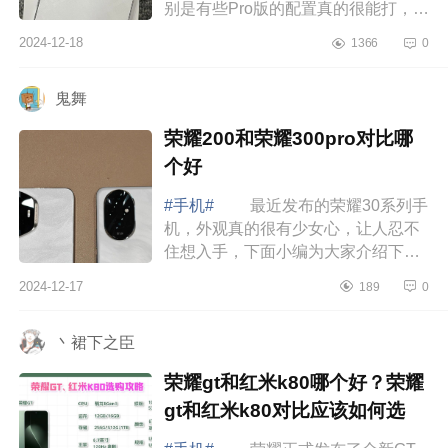
别是有些Pro版的配置真的很能打，下
面小编为大家介绍下华为nova13的性
2024-12-18
1366
0
价比高吗?华为nova13和nova13pro哪
个好 ...
鬼舞
荣耀200和荣耀300pro对比哪
个好
#手机#
最近发布的荣耀30系列手
机，外观真的很有少女心，让人忍不
住想入手，下面小编为大家介绍下荣
耀200和荣耀300pro对比哪个好
2024-12-17
189
0
荣耀200和荣耀300pro对比哪个
好 先说结...
丶裙下之臣
荣耀gt和红米k80哪个好？荣耀
gt和红米k80对比应该如何选