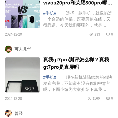
vivos20pro和荣耀300pro哪个
好
#手机#
选择一款手机，就像挑选
一个合适的伴侣，既要颜值在线，又
得靠谱。今天我们要聊的，就是
vivoS20Pro，正如它的名字那样，既
2024-12-20
233
0
时尚又具备实力，让你一眼就心动。
下面小编为...
可人儿^^
真我gt7pro测评怎么样？真我
gt7pro是直屏吗
#手机#
现在新机陆陆续续的都快
发布完啦，不知道有没有你们中意的
呢，下面小编为大家介绍下真我
gt7pro测评怎么样？真我gt7pro是直屏
2024-12-20
1160
0
吗 真我gt7pro测评怎么样 十
一月份入...
曾经