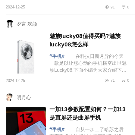
定齐全，更别说友商了。下面小编为
2024-12-25
91
0
大家介绍下OPPOA5Pro值得入手吗?
oppoa5pro参...
夕言 戏颜
魅族lucky08值得买吗?魅族
lucky08怎么样
#手机#
在科技日新月异的今天，
一款足以让您心动的手机横空出世魅
族Lucky08,下面小编为大家介绍下魅
族lucky08值得买吗?魅族lucky08怎么
2024-12-25
71
0
样 魅族lucky08值得买吗 魅族
luck...
明月心
一加13参数配置如何？一加13
是直屏还是曲屏手机
#手机#
自从一加上了哈苏之后，