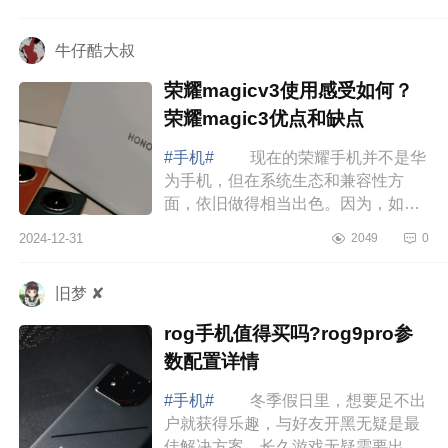
样，这个时候，很多网友都开始纠结
了，那么，...
牛仔酷大叔
荣耀magicv3使用感受如何？
荣耀magic3优点和缺点
#手机#
现在的荣耀手机并不是华
为手机，但在系统生态和兼容性方
面，依旧做得相当出色。因为，如果
你目前使用了很多华为的设备，选购
2024-12-31
2049
0
荣耀手机也是不错的选择，下面小编
为大家介...
旧梦 ✘
rog手机值得买吗?rog9pro参
数配置详情
#手机#
冬季假日里，想要足不出
户就获得乐趣，与好友开黑无疑是最
佳解决方案。长久游戏无疑需要出色