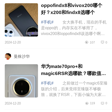
oppofindx8和vivox200哪个
好？x200和findx8选哪个
#手机#
女大换手机，现在的手机
是oppo的，内存实在不够用了，
vivox200和oppofindx8该选哪个啊，
好纠结.下面小编为大家介绍下
2024-12-20
107
0
oppofindx8和vivox200哪个好？x200
和findx8选哪个 ...
曼株沙华
华为mate70pro+和
magic6RSR选哪款？哪款值得
入手
#手机#
之前做过一个magic6至臻
版的介绍，后来觉得至臻版不够极
致，就换了RSR，下面小编为大家介
绍下华为mate70pro+和magic6RSR
2024-12-20
119
0
选哪款？哪款值得入手 华为
mate70pro+和magi...