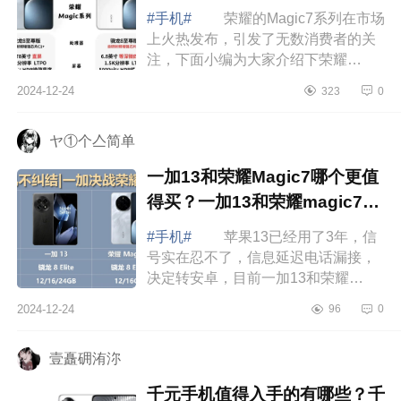
#手机#
荣耀的Magic7系列在市场
上火热发布，引发了无数消费者的关
注，下面小编为大家介绍下荣耀
magic7和7pro参数对比？荣耀magic7
2024-12-24
323
0
和7pro有什么区别 荣耀magic7和
7pro参数对...
ヤ①个亼简单
一加13和荣耀Magic7哪个更值
得买？一加13和荣耀magic7哪
个更护眼
#手机#
苹果13已经用了3年，信
号实在忍不了，信息延迟电话漏接，
决定转安卓，目前一加13和荣耀
Magic7二选一，不玩游戏，系统屏幕
2024-12-24
96
0
拍照均衡些选哪个合适呀，下面小编
为大家介绍下...
壹矗砽洧沵
千元手机值得入手的有哪些？千