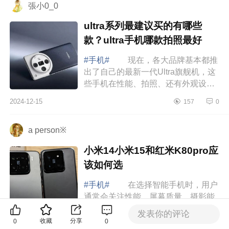
張小0_0
ultra系列最建议买的有哪些
款？ultra手机哪款拍照最好
#手机#
现在，各大品牌基本都推
出了自己的最新一代Ultra旗舰机，这
些手机在性能、拍照、还有外观设计
上基本都是顶尖水平，把各大品牌最
2024-12-15
157
0
厉害的技术和最新奇的创意都打包进
去了，...
a person※
小米14小米15和红米K80pro应
该如何选
#手机#
在选择智能手机时，用户
通常会关注性能、屏幕质量、摄影能
力、续航以及性价比等多个方面。小
发表你的评论
米15、小米14和红米K80作为小米品
收藏
分享
0
0
2024-12-14
1681
0