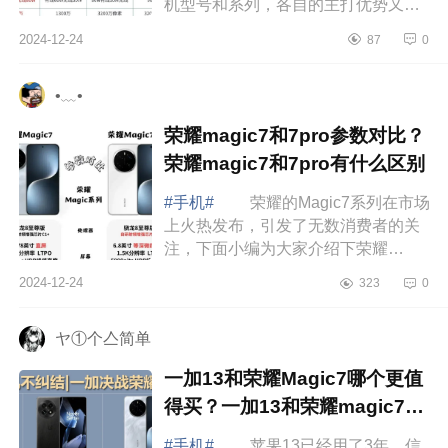
机型号和系列，各自的主打优势又不
一样。下面小编为大家介绍下华为,荣
2024-12-24
87
0
耀,oppo,vivo哪个性价比高？男生用哪
个比...
•﹏•
荣耀magic7和7pro参数对比？
荣耀magic7和7pro有什么区别
#手机#
荣耀的Magic7系列在市场
上火热发布，引发了无数消费者的关
注，下面小编为大家介绍下荣耀
magic7和7pro参数对比？荣耀magic7
2024-12-24
323
0
和7pro有什么区别 荣耀magic7和
7pro参数对...
ヤ①个亼简单
一加13和荣耀Magic7哪个更值
得买？一加13和荣耀magic7哪
个更护眼
#手机#
苹果13已经用了3年，信