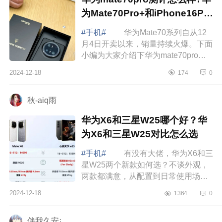
为Mate70Pro+和iPhone16Pro
哪款拍照好
#手机#
华为Mate70系列自从12
月4日开卖以来，销量持续火爆。下面
小编为大家介绍下华为mate70pro测
评怎么样?华为Mate70Pro+和
2024-12-18
174
0
iPhone16Pro哪款拍照好 华为
mate70pro测评怎么样...
秋-aiq雨
华为X6和三星W25哪个好？华
为X6和三星W25对比怎么选
#手机#
有没有大佬，华为X6和三
星W25两个新款如何选？不谈外观，
两款都满意，从配置到日常使用场景
来说，哪款更值得，下面小编为大家
2024-12-18
1364
0
介绍下华为X6和三星W25哪个好？华
为X6和三...
伴我久安¡