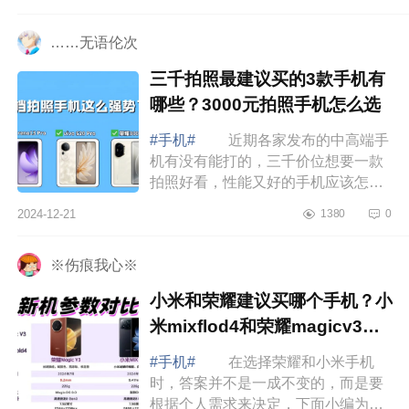
国产品质手机，始终以其卓越的品
质、创新...
……无语伦次
三千拍照最建议买的3款手机有
哪些？3000元拍照手机怎么选
#手机#
近期各家发布的中高端手
机有没有能打的，三千价位想要一款
拍照好看，性能又好的手机应该怎么
选，下面小编为大家介绍下三千拍照
2024-12-21
1380
0
最建议买的3款手机有哪些？3000元
拍照手机...
※伤痕我心※
小米和荣耀建议买哪个手机？小
米mixflod4和荣耀magicv3应
该如何选
#手机#
在选择荣耀和小米手机
时，答案并不是一成不变的，而是要
根据个人需求来决定，下面小编为大