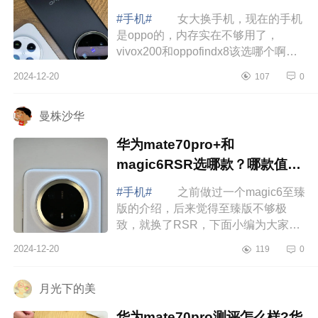
#手机#
女大换手机，现在的手机
是oppo的，内存实在不够用了，
vivox200和oppofindx8该选哪个啊，
好纠结.下面小编为大家介绍下
2024-12-20
107
0
oppofindx8和vivox200哪个好？x200
和findx8选哪个 ...
曼株沙华
华为mate70pro+和
magic6RSR选哪款？哪款值得
入手
#手机#
之前做过一个magic6至臻
版的介绍，后来觉得至臻版不够极
致，就换了RSR，下面小编为大家介
绍下华为mate70pro+和magic6RSR
2024-12-20
119
0
选哪款？哪款值得入手 华为
mate70pro+和magi...
月光下的美
华为mate70pro测评怎么样?华