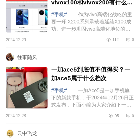
vivox100和vivox200有什么区
别
#手机#
作为vivo高端化战略的重
要一环,X200系列承载着延续X100成
功、进一步巩固vivo高端化地位的期
望。下面小编为大家介绍下vivox100
2024-12-29
112
0
和vivox200哪个好?vivox100和
vivox200有什...
往事随风
一加ace5到底值不值得买？一
加ace5属于什么档次
#手机#
一加Ace5是一加手机旗
下的新款手机，于2024年12月26日正
式发布，下面小编为大家介绍下一加
ace5到底值不值得买？一加ace5属于
2024-12-28
95
0
什么档次 一加ace5到底值不值得
买 一...
云中飞龙