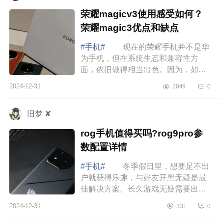
荣耀magicv3使用感受如何？
荣耀magic3优点和缺点
#手机#
现在的荣耀手机并不是华
为手机，但在系统生态和兼容性方
面，依旧做得相当出色。因为，如果
你目前使用了很多华为的设备，选购
2024-12-31
2049
0
荣耀手机也是不错的选择，下面小编
为大家介...
旧梦 ✘
rog手机值得买吗?rog9pro参
数配置详情
#手机#
冬季假日里，想要足不出
户就获得乐趣，与好友开黑无疑是最
佳解决方案。长久游戏无疑需要出色
的性能、持久的续航以及卓越的散热
2024-12-31
331
0
表现。作为目前开黑装备的独一档选