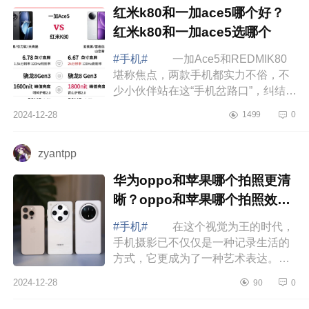
红米k80和一加ace5哪个好？
红米k80和一加ace5选哪个
#手机#
一加Ace5和REDMIK80
堪称焦点，两款手机都实力不俗，不
少小伙伴站在这“手机岔路口”，纠结得
直挠头：到底该选哪款呢？下面小编
2024-12-28
1499
0
为大家介绍下红米k80和一加ace5哪
个好？红...
zyantpp
华为oppo和苹果哪个拍照更清
晰？oppo和苹果哪个拍照效果
好
#手机#
在这个视觉为王的时代，
手机摄影已不仅仅是一种记录生活的
方式，它更成为了一种艺术表达。随
着科技的飞速发展，手机摄像头的性
2024-12-28
90
0
能也在不断提升，甚至在某些方面已
经能够...