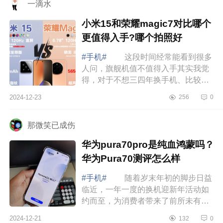
一滴水
小米15和荣耀magic7对比哪个
更值得入手?哪个拍照好
#手机#
这段时间经常能看到很多
人问，旗舰机值不值得入手其实我觉
得，对于不想三四年换手机、比较看
重手机性能的人来说，旗舰机还是很
2024-12-23
256
0
好的，下面小编为大家介绍下小米15
和荣耀...
那微笑已成伤
华为pura70pro是纯血鸿蒙吗？
华为Pura70测评怎么样
#手机#
随着岁末年初的脚步日益
临近，一年一度的换机迎新年活动如
约而至，为消费者带来了前所未有的
购机盛宴。在众多品牌中，华为作为
2024-12-21
132
0