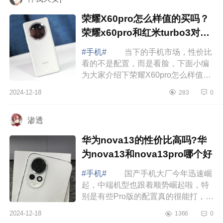
荣耀X60pro怎么样值的买吗？
荣耀x60pro和红米turbo3对比
哪个好
#手机#
当下的手机市场，性价比
看的不是配置，而是看脸，下面小编
为大家介绍下荣耀X60pro怎么样值的
买吗？荣耀x60pro和红米turbo3对比
2024-12-18
283
0
哪个好 荣耀X60pro怎么样值的买
吗 ...
渗透
华为nova13的性价比高吗?华
为nova13和nova13pro哪个好
#手机#
国产手机大厂今年迅速崛
起，中端机型也跟着顺势崛起啦，特
别是有些Pro版的配置真的很能打，下
面小编为大家介绍下华为nova13的性
2024-12-18
1366
0
价比高吗?华为nova13和nova13pro哪