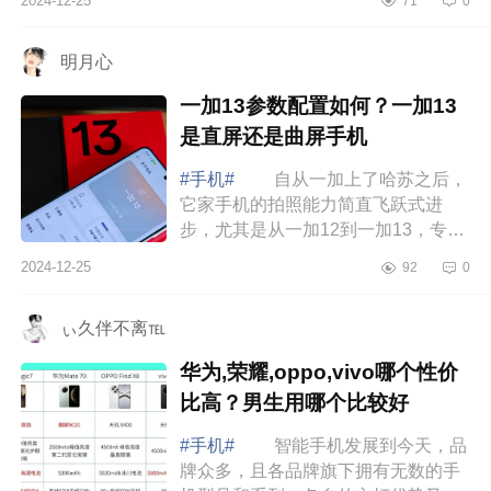
2024-12-25
71
0
样 魅族lucky08值得买吗 魅族
luck...
明月心
一加13参数配置如何？一加13
是直屏还是曲屏手机
#手机#
自从一加上了哈苏之后，
它家手机的拍照能力简直飞跃式进
步，尤其是从一加12到一加13，专业
感拉满，下面小编为大家介绍下一加
2024-12-25
92
0
13参数配置如何？一加13是直屏还是
曲屏手机...
ぃ久伴不离℡
华为,荣耀,oppo,vivo哪个性价
比高？男生用哪个比较好
#手机#
智能手机发展到今天，品
牌众多，且各品牌旗下拥有无数的手