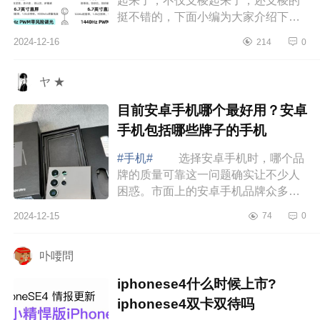
起来了，不仅支棱起来了，还支棱的
挺不错的，下面小编为大家介绍下荣
耀300和华为nova13哪个好?荣耀300
2024-12-16
214
0
和华为nova13选哪个 荣耀300和
华为nova...
ヤ ★
目前安卓手机哪个最好用？安卓
手机包括哪些牌子的手机
#手机#
选择安卓手机时，哪个品
牌的质量可靠这一问题确实让不少人
困惑。市面上的安卓手机品牌众多，
质量参差不齐，有些品牌注重设计美
2024-12-15
74
0
学，有些则在性能优化上不遗余力。
然而，...
卟喓問
iphonese4什么时候上市?
iphonese4双卡双待吗