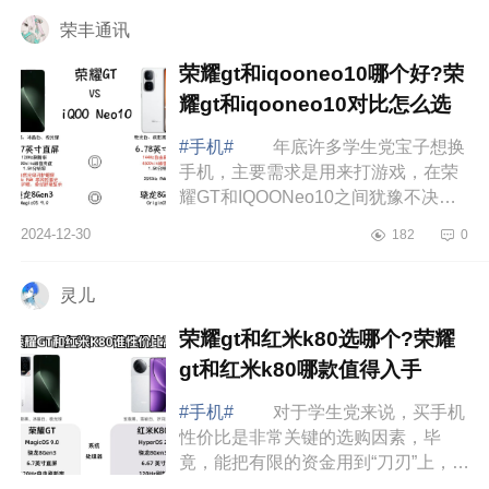
择，RO...
荣丰通讯
荣耀gt和iqooneo10哪个好?荣
耀gt和iqooneo10对比怎么选
#手机#
年底许多学生党宝子想换
手机，主要需求是用来打游戏，在荣
耀GT和IQOONeo10之间犹豫不决，
下面小编为大家介绍下荣耀gt和
2024-12-30
182
0
iqooneo10哪个好?荣耀gt和
iqooneo10对比怎么选 ...
灵儿
荣耀gt和红米k80选哪个?荣耀
gt和红米k80哪款值得入手
#手机#
对于学生党来说，买手机
性价比是非常关键的选购因素，毕
竟，能把有限的资金用到“刀刃”上，才
能实现更大的价值，那么今天就和大