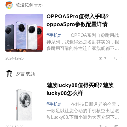
莪没笖鈳☆か
OPPOA5Pro值得入手吗?
oppoa5pro参数配置详情
#手机#
OPPOA系列自称耐用战
神系列，我觉得还是名副其实的，很
多耐用可靠的特性连自家旗舰都不一
定齐全，更别说友商了。下面小编为
2024-12-25
91
0
大家介绍下OPPOA5Pro值得入手吗?
oppoa5pro参...
夕言 戏颜
魅族lucky08值得买吗?魅族
lucky08怎么样
#手机#
在科技日新月异的今天，
一款足以让您心动的手机横空出世魅
族Lucky08,下面小编为大家介绍下魅
族lucky08值得买吗?魅族lucky08怎么