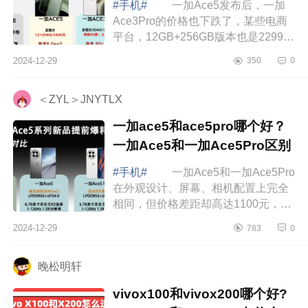
#手机#
一加Ace5发布后，一加
Ace3Pro的价格也下跌了，某些电商
平台，12GB+256GB版本也是2299元
左右，和一加Ace5差不多，考虑到两
2024-12-29
350
0
款手机都使用了下来8Gen3处理器，
这个时候，很...
＜ZYL＞JNYTLX
一加ace5和ace5pro哪个好？
一加Ace5和一加Ace5Pro区别
#手机#
一加Ace5和一加Ace5Pro
在外观设计、屏幕、相机配置上完全
相同，但价格差距却高达1100元，起
售价分别为2299元和3399元，这个差
2024-12-29
783
0
价让不少消费者陷入了困惑，究竟值
不值得为...
晚松明轩
vivox100和vivox200哪个好?