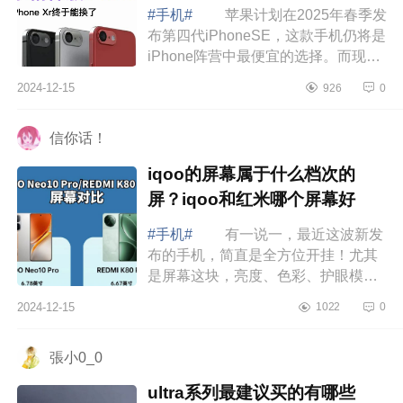
#手机#
苹果计划在2025年春季发
布第四代iPhoneSE，这款手机仍将是
iPhone阵营中最便宜的选择。而现
在，关于iPhoneSE4的价格，又有了
2024-12-15
926
0
进一步爆料。下面小编为大家介绍下
iphonese4...
信你话！
iqoo的屏幕属于什么档次的
屏？iqoo和红米哪个屏幕好
#手机#
有一说一，最近这波新发
布的手机，简直是全方位开挂！尤其
是屏幕这块，亮度、色彩、护眼模
式，每一项都飙到了新高度，下面小
2024-12-15
1022
0
编为大家介绍下iqoo的屏幕属于什么
档次的屏...
張小0_0
ultra系列最建议买的有哪些