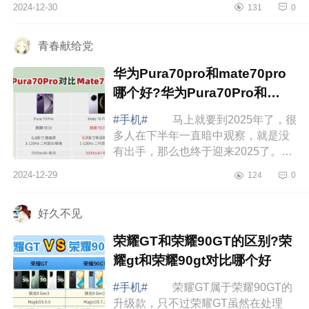
2024-12-30
131
0
家说下目前提及较多的荣耀GT和红米
K80两...
青春献给党
华为Pura70pro和mate70pro
哪个好?华为Pura70Pro和
mate70Pro区别
#手机#
马上就要到2025年了，很
多人在下半年一直暗中观察，就是没
有出手，那么也终于迎来2025了。做
正确的事，还要在正确的时间做事，
2024-12-29
124
0
都是比较重要的。如果买笔记本，评
价君推...
好久不见
荣耀GT和荣耀90GT的区别?荣
耀gt和荣耀90gt对比哪个好
#手机#
荣耀GT属于荣耀90GT的
升级款，只不过荣耀GT虽然在处理