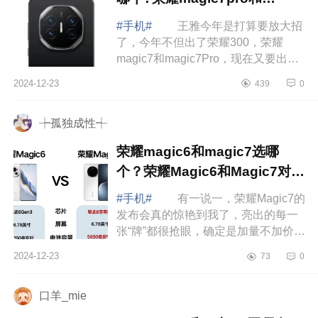
magic7rsr对比哪个好
#手机#
王雅今年是打算要放大招
了，今年不但出了荣耀300，荣耀
magic7和magic7Pro，现在又要出一
款荣耀magic7RSR，就问你期不期
2024-12-23
439
0
待。下面小编为大家介绍下荣耀
magic7pro和magic7...
┾孤独成性┽
荣耀magic6和magic7选哪
个？荣耀Magic6和Magic7对比
哪个好
#手机#
有一说一，荣耀Magic7的
发布会真的惊艳到我了，亮出的每一
张“牌”都很抢眼，确定是加量不加价无
疑了。下面小编为大家介绍下荣耀
2024-12-23
73
0
magic6和magic7选哪个？荣耀
Magic6和Ma...
口羊_mie