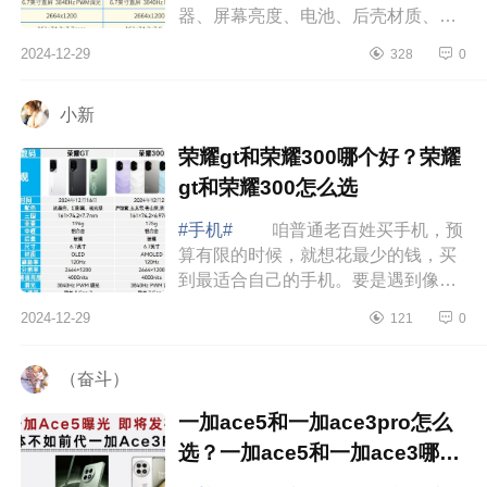
器、屏幕亮度、电池、后壳材质、
WiFi和充电协议上升级了，但相机、
2024-12-29
328
0
屏幕和有线充电基本没变。并且荣耀
GT还砍掉了独...
小新
荣耀gt和荣耀300哪个好？荣耀
gt和荣耀300怎么选
#手机#
咱普通老百姓买手机，预
算有限的时候，就想花最少的钱，买
到最适合自己的手机。要是遇到像荣
耀300和荣耀GT这样价格差不多的手
2024-12-29
121
0
机，那可真是让人纠结得很，下面小
编为大家...
（奋斗）
一加ace5和一加ace3pro怎么
选？一加ace5和一加ace3哪个
好