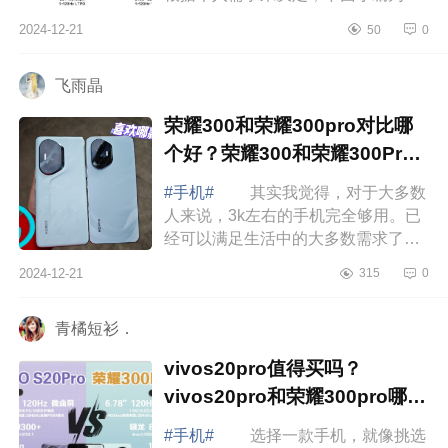
家介绍下小米和荣耀建议买哪个手
2024-12-21
50
0
机？小米mixflod4和荣耀magicv3应该
如何选 ...
飞雨晶
荣耀300和荣耀300pro对比哪
个好？荣耀300和荣耀300Pro
的区别
#手机#
其实我觉得，对于大多数
人来说，3k左右的手机完全够用。已
经可以满足生活中的大多数需求了。
下面小编为大家介绍下荣耀300和荣
2024-12-21
315
0
耀300pro对比哪个好？荣耀300和荣
耀300Pro...
青橘短衫．
vivos20pro值得买吗？
vivos20pro和荣耀300pro哪个
好
#手机#
选择一款手机，就像挑选