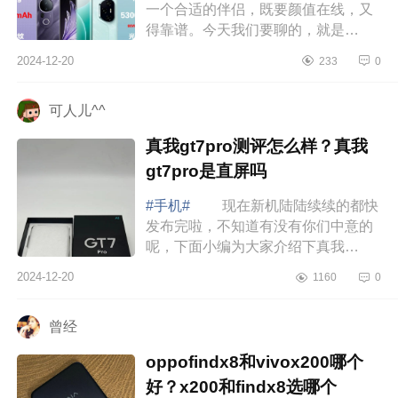
一个合适的伴侣，既要颜值在线，又
得靠谱。今天我们要聊的，就是
vivoS20Pro，正如它的名字那样，既
2024-12-20
233
0
时尚又具备实力，让你一眼就心动。
下面小编为...
可人儿^^
真我gt7pro测评怎么样？真我
gt7pro是直屏吗
#手机#
现在新机陆陆续续的都快
发布完啦，不知道有没有你们中意的
呢，下面小编为大家介绍下真我
gt7pro测评怎么样？真我gt7pro是直屏
2024-12-20
1160
0
吗 真我gt7pro测评怎么样 十
一月份入...
曾经
oppofindx8和vivox200哪个
好？x200和findx8选哪个