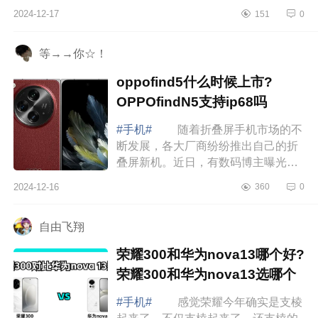
下荣耀gt和红米k80哪个好？荣耀gt和
2024-12-17
151
0
红米k80对比应该如何选 荣耀gt和
红米k80...
等→→你☆！
oppofind5什么时候上市?
OPPOfindN5支持ip68吗
#手机#
随着折叠屏手机市场的不
断发展，各大厂商纷纷推出自己的折
叠屏新机。近日，有数码博主曝光了
OPPOFindN5的功能配置，并称它
2024-12-16
360
0
是“明年上半年最强折叠。”下面小编为
大家介...
自由飞翔
荣耀300和华为nova13哪个好?
荣耀300和华为nova13选哪个
#手机#
感觉荣耀今年确实是支棱