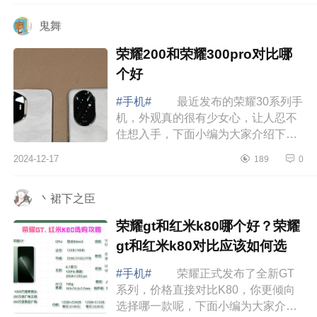
个好 ...
鬼舞
荣耀200和荣耀300pro对比哪
个好
#手机#
最近发布的荣耀30系列手
机，外观真的很有少女心，让人忍不
住想入手，下面小编为大家介绍下荣
耀200和荣耀300pro对比哪个好
2024-12-17
189
0
荣耀200和荣耀300pro对比哪个
好 先说结...
丶裙下之臣
荣耀gt和红米k80哪个好？荣耀
gt和红米k80对比应该如何选
#手机#
荣耀正式发布了全新GT
系列，价格直接对比K80，你更倾向
选择哪一款呢，下面小编为大家介绍