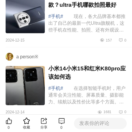
款？ultra手机哪款拍照最好
#手机#
现在，各大品牌基本都推
出了自己的最新一代Ultra旗舰机，这
些手机在性能、拍照、还有外观设计
上基本都是顶尖水平，把各大品牌最
2024-12-15
157
0
厉害的技术和最新奇的创意都打包进
去了，...
a person※
小米14小米15和红米K80pro应
该如何选
#手机#
在选择智能手机时，用户
通常会关注性能、屏幕质量、摄影能
力、续航以及性价比等多个方面。小
米15、小米14和红米K80作为小米品
2024-12-14
1681
0
牌下的热门机型，各自具有独特的优
点和缺点...
发表你的评论
收藏
分享
0
0
不再见