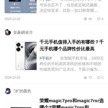
号实在忍不了，信息延迟电话漏接，
决定转安卓，目前一加13和荣耀
Magic7二选一，不玩游戏，系统屏幕
2024-12-24
96
0
拍照均衡些选哪个合适呀，下面小编
为大家介绍下...
壹矗砽洧沵
千元手机值得入手的有哪些？千
元手机哪个品牌性价比最高
#手机#
在智能手机市场，1000元
档位的手机因其亲民的价格和不错的
性能而受到广泛关注。下面小编为大
家介绍下千元手机值得入手的有哪
2024-12-24
73
0
些？千元手机哪个品牌性价比最
高 千元手...
“冰”的颜色
荣耀magic7pro和magic7rsr选
哪个?荣耀magic7pro和