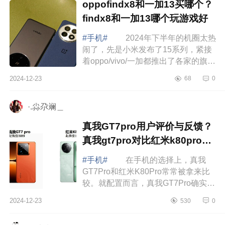
oppofindx8和一加13买哪个？
findx8和一加13哪个玩游戏好
#手机#
2024年下半年的机圈太热
闹了，先是小米发布了15系列，紧接
着oppo/vivo/一加都推出了各家的旗舰
机型，让人看花眼。下面小编为大家
2024-12-23
68
0
介绍下oppofindx8和一加13买哪个？
find...
·.尛尕斓＿
真我GT7pro用户评价与反馈？
真我gt7pro对比红米k80pro对
比哪个好
#手机#
在手机的选择上，真我
GT7Pro和红米K80Pro常常被拿来比
较。就配置而言，真我GT7Pro确实有
其优势之处，不过也必须承认，它存
2024-12-23
530
0
在一个较为明显的短板，那就是其售
后服务方面...