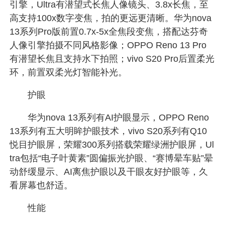
引擎，Ultra有潜望式长焦人像镜头、3.8x长焦，至
高支持100x数字变焦，拍的更远更清晰。华为nova
13系列Pro版前置0.7x-5x全焦段变焦，搭配达芬奇
人像引擎拍摄不同风格影像；OPPO Reno 13 Pro
有潜望长焦且支持水下拍照；vivo S20 Pro后置柔光
环，前置双柔光灯智能补光。
护眼
华为nova 13系列有AI护眼显示，OPPO Reno
13系列有五大明眸护眼技术，vivo S20系列有Q10
悦目护眼屏，荣耀300系列搭载荣耀绿洲护眼屏，Ul
tra包括“电子叶黄素”圆偏振光护眼、“赛博晕车贴”晕
动舒缓显示、AI离焦护眼以及干眼友好护眼等，久
看屏幕也舒适。
性能