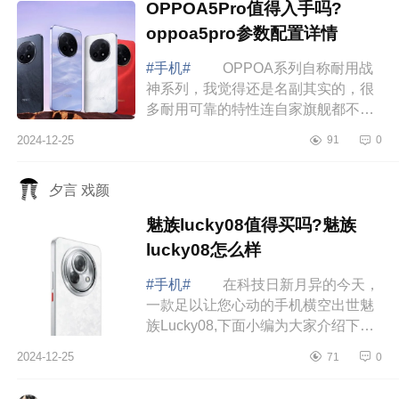
OPPOA5Pro值得入手吗?
oppoa5pro参数配置详情
#手机#
OPPOA系列自称耐用战
神系列，我觉得还是名副其实的，很
多耐用可靠的特性连自家旗舰都不一
定齐全，更别说友商了。下面小编为
2024-12-25
91
0
大家介绍下OPPOA5Pro值得入手吗?
oppoa5pro参...
夕言 戏颜
魅族lucky08值得买吗?魅族
lucky08怎么样
#手机#
在科技日新月异的今天，
一款足以让您心动的手机横空出世魅
族Lucky08,下面小编为大家介绍下魅
族lucky08值得买吗?魅族lucky08怎么
2024-12-25
71
0
样 魅族lucky08值得买吗 魅族
luck...