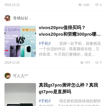
观好看的伙伴们该如何选择这三款手
2024-12-21
1584
0
机呢，下面小编为大家介绍下荣耀华
为oppo手...
青橘短衫．
vivos20pro值得买吗？
vivos20pro和荣耀300pro哪个
好
#手机#
选择一款手机，就像挑选
一个合适的伴侣，既要颜值在线，又
得靠谱。今天我们要聊的，就是
vivoS20Pro，正如它的名字那样，既
2024-12-20
233
0
时尚又具备实力，让你一眼就心动。
下面小编为...
可人儿^^
真我gt7pro测评怎么样？真我
gt7pro是直屏吗
#手机#
现在新机陆陆续续的都快