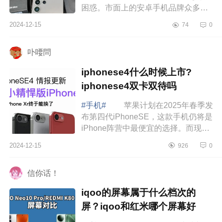
困惑。市面上的安卓手机品牌众多，
质量参差不齐，有些品牌注重设计美
2024-12-15
74
0
学，有些则在性能优化上不遗余力。
然而，...
卟喓問
iphonese4什么时候上市?
iphonese4双卡双待吗
#手机#
苹果计划在2025年春季发
布第四代iPhoneSE，这款手机仍将是
iPhone阵营中最便宜的选择。而现
在，关于iPhoneSE4的价格，又有了
2024-12-15
926
0
进一步爆料。下面小编为大家介绍下
iphonese4...
信你话！
iqoo的屏幕属于什么档次的
屏？iqoo和红米哪个屏幕好