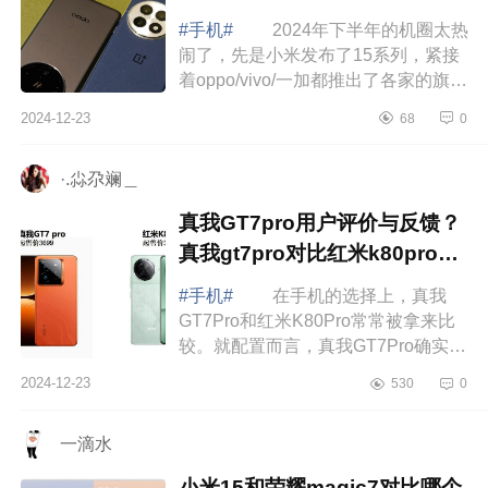
#手机#
2024年下半年的机圈太热
闹了，先是小米发布了15系列，紧接
着oppo/vivo/一加都推出了各家的旗舰
机型，让人看花眼。下面小编为大家
2024-12-23
68
0
介绍下oppofindx8和一加13买哪个？
find...
·.尛尕斓＿
真我GT7pro用户评价与反馈？
真我gt7pro对比红米k80pro对
比哪个好
#手机#
在手机的选择上，真我
GT7Pro和红米K80Pro常常被拿来比
较。就配置而言，真我GT7Pro确实有
其优势之处，不过也必须承认，它存
2024-12-23
530
0
在一个较为明显的短板，那就是其售
后服务方面...
一滴水
小米15和荣耀magic7对比哪个