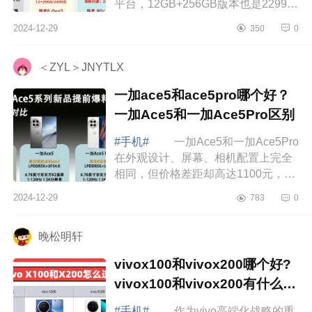
平台，12GB+256GB版本也是2299元
左右，和一加Ace5差不多，考虑到两
2024-12-29
350
0
款手机都使用了下来8Gen3处理器，
这个时候，很...
＜ZYL＞JNYTLX
一加ace5和ace5pro哪个好？
一加Ace5和一加Ace5Pro区别
#手机#
一加Ace5和一加Ace5Pro
在外观设计、屏幕、相机配置上完全
相同，但价格差距却高达1100元，起
售价分别为2299元和3399元，这个差
2024-12-29
783
0
价让不少消费者陷入了困惑，究竟值
不值得为...
晚松明轩
vivox100和vivox200哪个好?
vivox100和vivox200有什么区
别
#手机#
作为vivo高端化战略的重