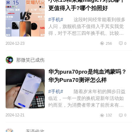
更值得入手?哪个拍照好
#手机#
这段时间经常能看到很多
人问，旗舰机值不值得入手其实我觉
得，对于不想三四年换手机、比较看
重手机性能的人来说，旗舰机还是很
2024-12-23
256
0
好的，下面小编为大家介绍下小米15
和荣耀...
那微笑已成伤
华为pura70pro是纯血鸿蒙吗？
华为Pura70测评怎么样
#手机#
随着岁末年初的脚步日益
临近，一年一度的换机迎新年活动如
约而至，为消费者带来了前所未有的
购机盛宴。在众多品牌中，华为作为
2024-12-21
132
0
国产品质手机，始终以其卓越的品
质、创新...
……无语伦次