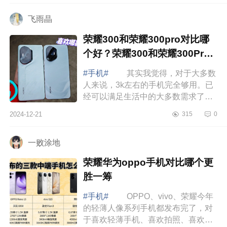
如何选 ...
飞雨晶
荣耀300和荣耀300pro对比哪
个好？荣耀300和荣耀300Pro
的区别
#手机#
其实我觉得，对于大多数
人来说，3k左右的手机完全够用。已
经可以满足生活中的大多数需求了。
下面小编为大家介绍下荣耀300和荣
2024-12-21
315
0
耀300pro对比哪个好？荣耀300和荣
耀300Pro...
一败涂地
荣耀华为oppo手机对比哪个更
胜一筹
#手机#
OPPO、vivo、荣耀今年
的轻薄人像系列手机都发布完了，对
于喜欢轻薄手机、喜欢拍照、喜欢外