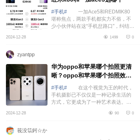
#手机#
一加Ace5和REDMIK80
堪称焦点，两款手机都实力不俗，不
少小伙伴站在这“手机岔路口”，纠结得
直挠头：到底该选哪款呢？下面小编
2024-12-28
1499
0
为大家介绍下红米k80和一加ace5哪
个好？红...
zyantpp
华为oppo和苹果哪个拍照更清
晰？oppo和苹果哪个拍照效果
好
#手机#
在这个视觉为王的时代，
手机摄影已不仅仅是一种记录生活的
方式，它更成为了一种艺术表达。随
着科技的飞速发展，手机摄像头的性
2024-12-28
90
0
能也在不断提升，甚至在某些方面已
经能够...
莪没笖鈳☆か