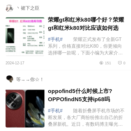
好 先说结...
丶裙下之臣
荣耀gt和红米k80哪个好？荣耀
gt和红米k80对比应该如何选
#手机#
荣耀正式发布了全新GT
系列，价格直接对比K80，你更倾向
选择哪一款呢，下面小编为大家介绍
下荣耀gt和红米k80哪个好？荣耀gt和
2024-12-17
151
0
红米k80对比应该如何选 荣耀gt和
红米k80...
等→→你☆！
oppofind5什么时候上市?
OPPOfindN5支持ip68吗
#手机#
随着折叠屏手机市场的不
断发展，各大厂商纷纷推出自己的折
叠屏新机。近日，有数码博主曝光了
OPPOFindN5的功能配置，并称它