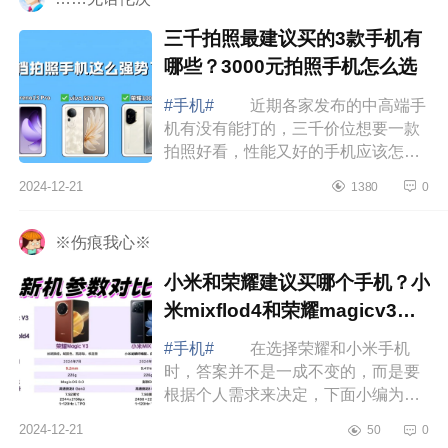
三千拍照最建议买的3款手机有
哪些？3000元拍照手机怎么选
#手机#
近期各家发布的中高端手
机有没有能打的，三千价位想要一款
拍照好看，性能又好的手机应该怎么
选，下面小编为大家介绍下三千拍照
2024-12-21
1380
0
最建议买的3款手机有哪些？3000元
拍照手机...
※伤痕我心※
小米和荣耀建议买哪个手机？小
米mixflod4和荣耀magicv3应
该如何选
#手机#
在选择荣耀和小米手机
时，答案并不是一成不变的，而是要
根据个人需求来决定，下面小编为大
家介绍下小米和荣耀建议买哪个手
2024-12-21
50
0
机？小米mixflod4和荣耀magicv3应该