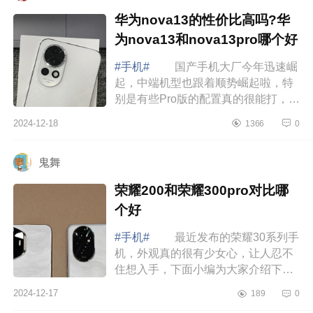
华为nova13的性价比高吗?华
为nova13和nova13pro哪个好
#手机#
国产手机大厂今年迅速崛
起，中端机型也跟着顺势崛起啦，特
别是有些Pro版的配置真的很能打，下
面小编为大家介绍下华为nova13的性
2024-12-18
1366
0
价比高吗?华为nova13和nova13pro哪
个好 ...
鬼舞
荣耀200和荣耀300pro对比哪
个好
#手机#
最近发布的荣耀30系列手
机，外观真的很有少女心，让人忍不
住想入手，下面小编为大家介绍下荣
耀200和荣耀300pro对比哪个好
2024-12-17
189
0
荣耀200和荣耀300pro对比哪个