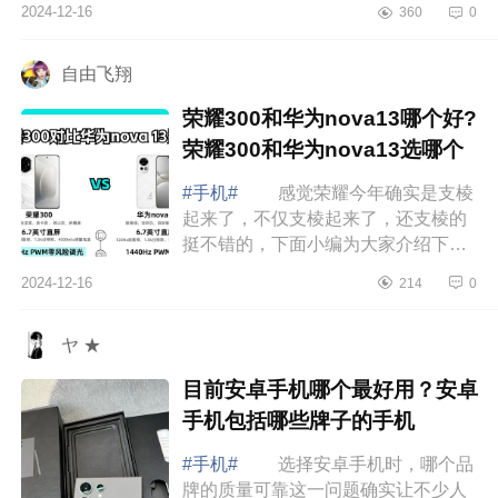
2024-12-16
360
0
是“明年上半年最强折叠。”下面小编为
大家介...
自由飞翔
荣耀300和华为nova13哪个好?
荣耀300和华为nova13选哪个
#手机#
感觉荣耀今年确实是支棱
起来了，不仅支棱起来了，还支棱的
挺不错的，下面小编为大家介绍下荣
耀300和华为nova13哪个好?荣耀300
2024-12-16
214
0
和华为nova13选哪个 荣耀300和
华为nova...
ヤ ★
目前安卓手机哪个最好用？安卓
手机包括哪些牌子的手机
#手机#
选择安卓手机时，哪个品
牌的质量可靠这一问题确实让不少人