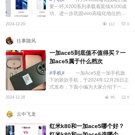
要一环,X200系列承载着延续X100成
功、进一步巩固vivo高端化地位的期
望。下面小编为大家介绍下vivox100
2024-12-29
112
0
和vivox200哪个好?vivox100和
vivox200有什...
往事随风
一加ace5到底值不值得买？一
加ace5属于什么档次
#手机#
一加Ace5是一加手机旗
下的新款手机，于2024年12月26日正
式发布，下面小编为大家介绍下一加
ace5到底值不值得买？一加ace5属于
2024-12-28
95
0
什么档次 一加ace5到底值不值得
买 一...
云中飞龙
红米k80和一加ace5哪个好？
红米k80和一加ace5选哪个