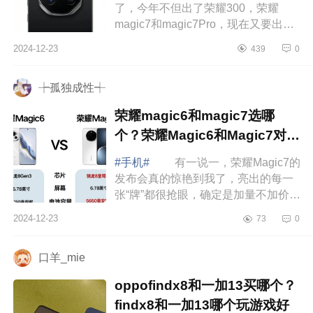
了，今年不但出了荣耀300，荣耀
magic7和magic7Pro，现在又要出一
款荣耀magic7RSR，就问你期不期
2024-12-23
439
0
待。下面小编为大家介绍下荣耀
magic7pro和magic7...
┾孤独成性┽
荣耀magic6和magic7选哪
个？荣耀Magic6和Magic7对比
哪个好
#手机#
有一说一，荣耀Magic7的
发布会真的惊艳到我了，亮出的每一
张“牌”都很抢眼，确定是加量不加价无
疑了。下面小编为大家介绍下荣耀
2024-12-23
73
0
magic6和magic7选哪个？荣耀
Magic6和Ma...
口羊_mie
oppofindx8和一加13买哪个？
findx8和一加13哪个玩游戏好