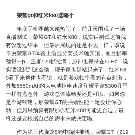
荣耀gt和红米k80选哪个
年底手机圈越来越热闹了，前几天围观了一场
直播测试，荣耀GT和红米K80，说实话测试之前我
有设想过结果，但最后展现的还是不太一样，该说
不说荣耀GT体验上渲显分离技术确实顶，而且帧率
稳得一p，王者120帧拉满，原神也保持在60Hz，说
实话没想到这么稳，耀子家也是站起来了。红米K8
0看下来整体也不错，就是游戏帧率看的有点刺激，
外加6550mAh的大电池掉电速度和耀子家5300几乎
一样有点意外，游戏总体流畅度还是可以。如果你
是个游戏迷，那荣耀GT的强劲性能一定会让你心
动；但如果预算有限那么红米K80可能更合适，最
终还是要根据自己的需求来做决定啦。
作为第三代骁龙8的中端性能机，荣耀GT（219