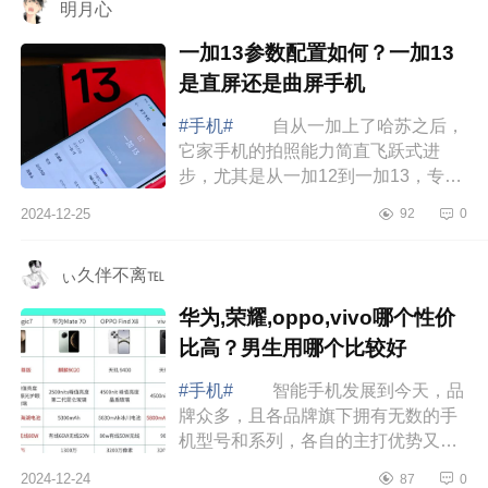
明月心
一加13参数配置如何？一加13
是直屏还是曲屏手机
#手机#
自从一加上了哈苏之后，
它家手机的拍照能力简直飞跃式进
步，尤其是从一加12到一加13，专业
感拉满，下面小编为大家介绍下一加
2024-12-25
92
0
13参数配置如何？一加13是直屏还是
曲屏手机...
ぃ久伴不离℡
华为,荣耀,oppo,vivo哪个性价
比高？男生用哪个比较好
#手机#
智能手机发展到今天，品
牌众多，且各品牌旗下拥有无数的手
机型号和系列，各自的主打优势又不
一样。下面小编为大家介绍下华为,荣
2024-12-24
87
0