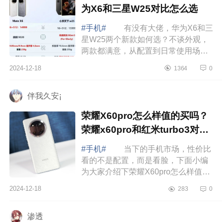
为X6和三星W25对比怎么选
#手机#
有没有大佬，华为X6和三
星W25两个新款如何选？不谈外观，
两款都满意，从配置到日常使用场景
来说，哪款更值得，下面小编为大家
2024-12-18
1364
0
介绍下华为X6和三星W25哪个好？华
为X6和三...
伴我久安¡
荣耀X60pro怎么样值的买吗？
荣耀x60pro和红米turbo3对比
哪个好
#手机#
当下的手机市场，性价比
看的不是配置，而是看脸，下面小编
为大家介绍下荣耀X60pro怎么样值的
买吗？荣耀x60pro和红米turbo3对比
2024-12-18
283
0
哪个好 荣耀X60pro怎么样值的买
吗 ...
渗透