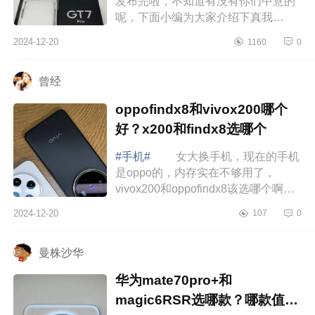
发布完啦，不知道有没有你们中意的
呢，下面小编为大家介绍下真我
gt7pro测评怎么样？真我gt7pro是直屏
2024-12-20
1160
0
吗 真我gt7pro测评怎么样 十
一月份入...
曾经
oppofindx8和vivox200哪个
好？x200和findx8选哪个
#手机#
女大换手机，现在的手机
是oppo的，内存实在不够用了，
vivox200和oppofindx8该选哪个啊，
好纠结.下面小编为大家介绍下
2024-12-20
107
0
oppofindx8和vivox200哪个好？x200
和findx8选哪个 ...
曼株沙华
华为mate70pro+和
magic6RSR选哪款？哪款值得