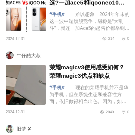
选?一加ace5和iqooneo10对
比哪个好
#手机#
难以想象，2024年年末的
这一波中端旗舰竞争，堪称是“大乱
斗”，就连一加Ace5的起售价都杀到了
2299元，和iQOONeo10的价格一
2024-12-31
214
0
样，这个时候，很多网友都开始纠结
了，那么，...
牛仔酷大叔
荣耀magicv3使用感受如何？
荣耀magic3优点和缺点
#手机#
现在的荣耀手机并不是华
为手机，但在系统生态和兼容性方
面，依旧做得相当出色。因为，如果
你目前使用了很多华为的设备，选购
2024-12-31
2049
0
荣耀手机也是不错的选择，下面小编
为大家介...
旧梦 ✘