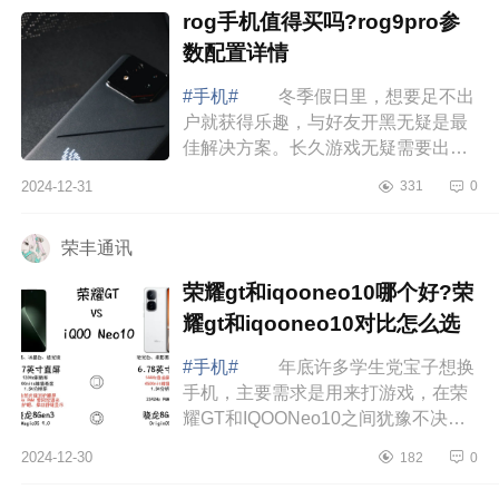
rog手机值得买吗?rog9pro参
数配置详情
#手机#
冬季假日里，想要足不出
户就获得乐趣，与好友开黑无疑是最
佳解决方案。长久游戏无疑需要出色
的性能、持久的续航以及卓越的散热
2024-12-31
331
0
表现。作为目前开黑装备的独一档选
择，RO...
荣丰通讯
荣耀gt和iqooneo10哪个好?荣
耀gt和iqooneo10对比怎么选
#手机#
年底许多学生党宝子想换
手机，主要需求是用来打游戏，在荣
耀GT和IQOONeo10之间犹豫不决，
下面小编为大家介绍下荣耀gt和
2024-12-30
182
0
iqooneo10哪个好?荣耀gt和
iqooneo10对比怎么选 ...