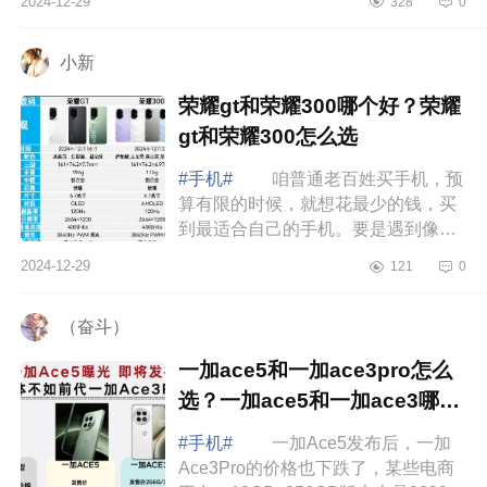
2024-12-29
328
0
屏幕和有线充电基本没变。并且荣耀
GT还砍掉了独...
小新
荣耀gt和荣耀300哪个好？荣耀
gt和荣耀300怎么选
#手机#
咱普通老百姓买手机，预
算有限的时候，就想花最少的钱，买
到最适合自己的手机。要是遇到像荣
耀300和荣耀GT这样价格差不多的手
2024-12-29
121
0
机，那可真是让人纠结得很，下面小
编为大家...
（奋斗）
一加ace5和一加ace3pro怎么
选？一加ace5和一加ace3哪个
好
#手机#
一加Ace5发布后，一加
Ace3Pro的价格也下跌了，某些电商