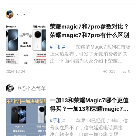
耀,oppo,vivo哪个性价比高？男生用哪
个比...
•﹏•
荣耀magic7和7pro参数对比？
荣耀magic7和7pro有什么区别
#手机#
荣耀的Magic7系列在市场
上火热发布，引发了无数消费者的关
注，下面小编为大家介绍下荣耀
magic7和7pro参数对比？荣耀magic7
2024-12-24
323
0
和7pro有什么区别 荣耀magic7和
7pro参数对...
ヤ①个亼简单
一加13和荣耀Magic7哪个更值
得买？一加13和荣耀magic7哪
个更护眼
#手机#
苹果13已经用了3年，信
号实在忍不了，信息延迟电话漏接，
决定转安卓，目前一加13和荣耀