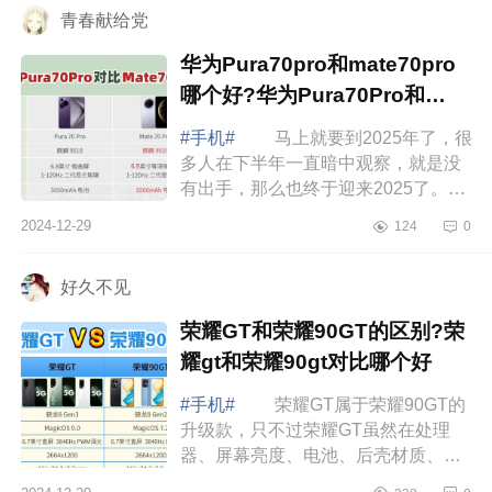
青春献给党
华为Pura70pro和mate70pro
哪个好?华为Pura70Pro和
mate70Pro区别
#手机#
马上就要到2025年了，很
多人在下半年一直暗中观察，就是没
有出手，那么也终于迎来2025了。做
正确的事，还要在正确的时间做事，
2024-12-29
124
0
都是比较重要的。如果买笔记本，评
价君推...
好久不见
荣耀GT和荣耀90GT的区别?荣
耀gt和荣耀90gt对比哪个好
#手机#
荣耀GT属于荣耀90GT的
升级款，只不过荣耀GT虽然在处理
器、屏幕亮度、电池、后壳材质、
WiFi和充电协议上升级了，但相机、