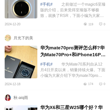
入手
#手机#
之前做过一个magic6至臻
版的介绍，后来觉得至臻版不够极
致，就换了RSR，下面小编为大家介
绍下华为mate70pro+和magic6RSR
2024-12-20
119
0
选哪款？哪款值得入手 华为
mate70pro+和magi...
月光下的美
华为mate70pro测评怎么样?华
为Mate70Pro+和iPhone16Pro
哪款拍照好
#手机#
华为Mate70系列自从12
月4日开卖以来，销量持续火爆。下面
小编为大家介绍下华为mate70pro测
评怎么样?华为Mate70Pro+和
2024-12-18
174
0
iPhone16Pro哪款拍照好 华为
mate70pro测评怎么样...
秋-aiq雨
华为X6和三星W25哪个好？华