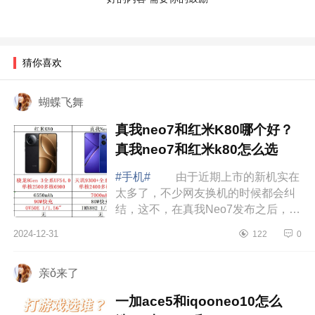
猜你喜欢
蝴蝶飞舞
真我neo7和红米K80哪个好？
真我neo7和红米k80怎么选
#手机#
由于近期上市的新机实在
太多了，不少网友换机的时候都会纠
结，这不，在真我Neo7发布之后，不
少网友都开始纠结了，因为这款手机
2024-12-31
122
0
比红米K80便宜了400元，标准版低至
2099元...
亲ǒ来了
一加ace5和iqooneo10怎么