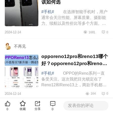
该如何选
#手机#
在选择智能手机时，用户
通常会关注性能、屏幕质量、摄影能
力、续航以及性价比等多个方面。小
米15、小米14和红米K80作为小米品
2024-12-14
1681
0
牌下的热门机型，各自具有独特的优
点和缺点...
不再见
opporeno12pro和reno13哪个
好？opporeno12pro和reno13
对比如何选
#手机#
OPPO的Reno系列一直
备受关注。这次我把目光锁定在了
Reno12和Reno13上，两款手机都在
3000元左右，但究竟哪款更值得入手
2024-12-14
164
0
呢 opporeno12pro和reno13哪个
好 Reno12Pro...
发表你的评论
更多推荐
精选推荐
收藏
分享
0
0