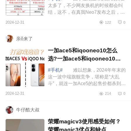
太多了，不少网友换机的时候都会纠
结，这不，在真我Neo7发布之后，不
少网友都开始纠结了，因为这款手机
2024-12-31
122
0
比红米K80便宜了400元，标准版低至
2099元...
亲ǒ来了
一加ace5和iqooneo10怎么
选?一加ace5和iqooneo10对
比哪个好
#手机#
难以想象，2024年年末的
这一波中端旗舰竞争，堪称是“大乱
斗”，就连一加Ace5的起售价都杀到了
2299元，和iQOONeo10的价格一
2024-12-31
214
0
样，这个时候，很多网友都开始纠结
了，那么，...
牛仔酷大叔
荣耀magicv3使用感受如何？
荣耀magic3优点和缺点