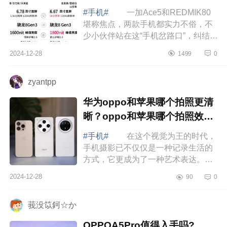
#手机#
一加Ace5和REDMIK80
堪称焦点，两款手机都实力不俗，不
少小伙伴站在这“手机岔路口”，纠结得
直挠头：到底该选哪款呢？下面小编
2024-12-28
1499
0
为大家介绍下红米k80和一加ace5哪
个好？红...
zyantpp
华为oppo和苹果哪个拍照更清
晰？oppo和苹果哪个拍照效果
好
#手机#
在这个视觉为王的时代，
手机摄影已不仅仅是一种记录生活的
方式，它更成为了一种艺术表达。随
着科技的飞速发展，手机摄像头的性
2024-12-28
90
0
能也在不断提升，甚至在某些方面已
经能够...
莪没笖鈳☆か
OPPOA5Pro值得入手吗?