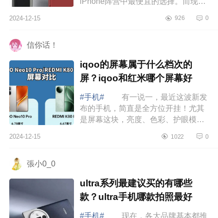
iPhone阵营中最便宜的选择。而现
在，关于iPhoneSE4的价格，又有了
2024-12-15
926
0
进一步爆料。下面小编为大家介绍下
iphonese4...
信你话！
iqoo的屏幕属于什么档次的
屏？iqoo和红米哪个屏幕好
#手机#
有一说一，最近这波新发
布的手机，简直是全方位开挂！尤其
是屏幕这块，亮度、色彩、护眼模
式，每一项都飙到了新高度，下面小
2024-12-15
1022
0
编为大家介绍下iqoo的屏幕属于什么
档次的屏...
張小0_0
ultra系列最建议买的有哪些
款？ultra手机哪款拍照最好
#手机#
现在，各大品牌基本都推