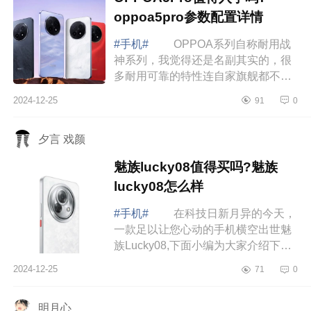
oppoa5pro参数配置详情
#手机#
OPPOA系列自称耐用战
神系列，我觉得还是名副其实的，很
多耐用可靠的特性连自家旗舰都不一
定齐全，更别说友商了。下面小编为
2024-12-25
91
0
大家介绍下OPPOA5Pro值得入手吗?
oppoa5pro参...
夕言 戏颜
魅族lucky08值得买吗?魅族
lucky08怎么样
#手机#
在科技日新月异的今天，
一款足以让您心动的手机横空出世魅
族Lucky08,下面小编为大家介绍下魅
族lucky08值得买吗?魅族lucky08怎么
2024-12-25
71
0
样 魅族lucky08值得买吗 魅族
luck...
明月心