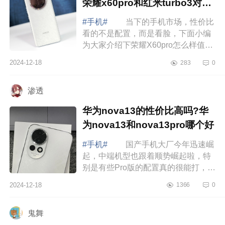
荣耀x60pro和红米turbo3对比
哪个好
#手机#
当下的手机市场，性价比
看的不是配置，而是看脸，下面小编
为大家介绍下荣耀X60pro怎么样值的
买吗？荣耀x60pro和红米turbo3对比
2024-12-18
283
0
哪个好 荣耀X60pro怎么样值的买
吗 ...
渗透
华为nova13的性价比高吗?华
为nova13和nova13pro哪个好
#手机#
国产手机大厂今年迅速崛
起，中端机型也跟着顺势崛起啦，特
别是有些Pro版的配置真的很能打，下
面小编为大家介绍下华为nova13的性
2024-12-18
1366
0
价比高吗?华为nova13和nova13pro哪
个好 ...
鬼舞