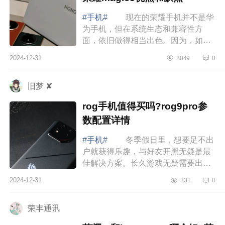
#手机#
现在的荣耀手机并不是华
为手机，但在系统生态和兼容性方
面，依旧做得相当出色。因为，如果
你目前使用了很多华为的设备，选购
2024-12-31
2049
0
荣耀手机也是不错的选择，下面小编
为大家介...
旧梦 ✘
rog手机值得买吗?rog9pro参
数配置详情
#手机#
冬季假日里，想要足不出
户就获得乐趣，与好友开黑无疑是最
佳解决方案。长久游戏无疑需要出色
的性能、持久的续航以及卓越的散热
2024-12-31
331
0
表现。作为目前开黑装备的独一档选
择，RO...
荣丰通讯