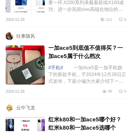
要一环,X200系列承载着延续X100成
功、进一步巩固vivo高端化地位的期
望。下面小编为大家介绍下vivox100
2024-12-29
112
0
和vivox200哪个好?vivox100和
vivox200有什...
往事随风
一加ace5到底值不值得买？一
加ace5属于什么档次
#手机#
一加Ace5是一加手机旗
下的新款手机，于2024年12月26日正
式发布，下面小编为大家介绍下一加
ace5到底值不值得买？一加ace5属于
2024-12-28
95
0
什么档次 一加ace5到底值不值得
买 一...
云中飞龙
红米k80和一加ace5哪个好？
红米k80和一加ace5选哪个