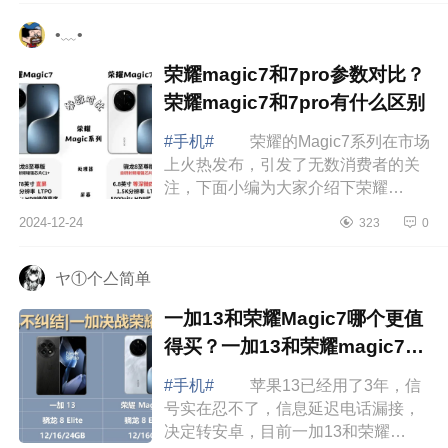
个比...
•﹏•
荣耀magic7和7pro参数对比？
荣耀magic7和7pro有什么区别
#手机#
荣耀的Magic7系列在市场
上火热发布，引发了无数消费者的关
注，下面小编为大家介绍下荣耀
magic7和7pro参数对比？荣耀magic7
2024-12-24
323
0
和7pro有什么区别 荣耀magic7和
7pro参数对...
ヤ①个亼简单
一加13和荣耀Magic7哪个更值
得买？一加13和荣耀magic7哪
个更护眼
#手机#
苹果13已经用了3年，信
号实在忍不了，信息延迟电话漏接，
决定转安卓，目前一加13和荣耀