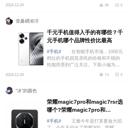
Magic7二选一，不玩游戏，系统屏幕
2024-12-24
96
0
拍照均衡些选哪个合适呀，下面小编
为大家介绍下...
壹矗砽洧沵
千元手机值得入手的有哪些？千
元手机哪个品牌性价比最高
#手机#
在智能手机市场，1000元
档位的手机因其亲民的价格和不错的
性能而受到广泛关注。下面小编为大
家介绍下千元手机值得入手的有哪
2024-12-24
73
0
些？千元手机哪个品牌性价比最
高 千元手...
“冰”的颜色
荣耀magic7pro和magic7rsr选
哪个?荣耀magic7pro和
magic7rsr对比哪个好
#手机#
王雅今年是打算要放大招
了，今年不但出了荣耀300，荣耀