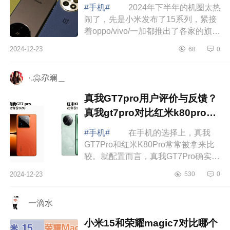
#手机#
2024年下半年的机圈太热
闹了，先是小米发布了15系列，紧接
着oppo/vivo/一加都推出了各家的旗舰
机型，让人看花眼。下面小编为大家
2024-12-23
68
0
介绍下oppofindx8和一加13买哪个？
find...
·.尛尕斓＿
真我GT7pro用户评价与反馈？
真我gt7pro对比红米k80pro对
比哪个好
#手机#
在手机的选择上，真我
GT7Pro和红米K80Pro常常被拿来比
较。就配置而言，真我GT7Pro确实有
其优势之处，不过也必须承认，它存
2024-12-23
530
0
在一个较为明显的短板，那就是其售
后服务方面...
一滴水
小米15和荣耀magic7对比哪个