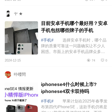
和华为nova13选哪个 荣耀300和
华为nova...
ヤ ★
目前安卓手机哪个最好用？安卓
手机包括哪些牌子的手机
#手机#
选择安卓手机时，哪个品
牌的质量可靠这一问题确实让不少人
困惑。市面上的安卓手机品牌众多，
质量参差不齐，有些品牌注重设计美
2024-12-15
74
0
学，有些则在性能优化上不遗余力。
然而，...
卟喓問
iphonese4什么时候上市?
iphonese4双卡双待吗
#手机#
苹果计划在2025年春季发
布第四代iPhoneSE，这款手机仍将是