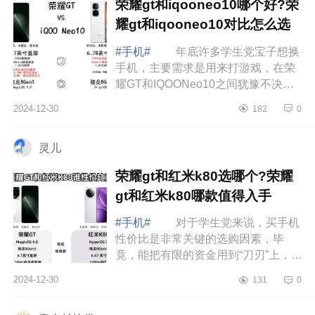
荣耀gt和iqooneo10哪个好?荣
耀gt和iqooneo10对比怎么选
#手机#
年底许多学生党宝子想换
手机，主要需求是用来打游戏，在荣
耀GT和IQOONeo10之间犹豫不决，
下面小编为大家介绍下荣耀gt和
2024-12-30
182
0
iqooneo10哪个好?荣耀gt和
iqooneo10对比怎么选 ...
灵儿
荣耀gt和红米k80选哪个?荣耀
gt和红米k80哪款值得入手
#手机#
对于学生党来说，买手机
性价比是非常关键的选购因素，毕
竟，能把有限的资金用到“刀刃”上，才
能实现更大的价值，那么今天就和大
2024-12-30
131
0
家说下目前提及较多的荣耀GT和红米
K80两...