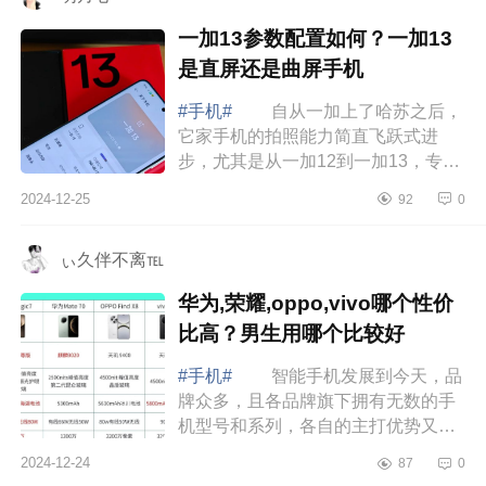
一加13参数配置如何？一加13
是直屏还是曲屏手机
#手机#
自从一加上了哈苏之后，
它家手机的拍照能力简直飞跃式进
步，尤其是从一加12到一加13，专业
感拉满，下面小编为大家介绍下一加
2024-12-25
92
0
13参数配置如何？一加13是直屏还是
曲屏手机...
ぃ久伴不离℡
华为,荣耀,oppo,vivo哪个性价
比高？男生用哪个比较好
#手机#
智能手机发展到今天，品
牌众多，且各品牌旗下拥有无数的手
机型号和系列，各自的主打优势又不
一样。下面小编为大家介绍下华为,荣
2024-12-24
87
0
耀,oppo,vivo哪个性价比高？男生用哪