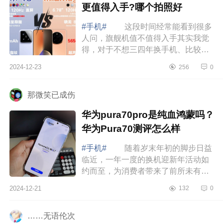
更值得入手?哪个拍照好
#手机#
这段时间经常能看到很多
人问，旗舰机值不值得入手其实我觉
得，对于不想三四年换手机、比较看
重手机性能的人来说，旗舰机还是很
2024-12-23
256
0
好的，下面小编为大家介绍下小米15
和荣耀...
那微笑已成伤
华为pura70pro是纯血鸿蒙吗？
华为Pura70测评怎么样
#手机#
随着岁末年初的脚步日益
临近，一年一度的换机迎新年活动如
约而至，为消费者带来了前所未有的
购机盛宴。在众多品牌中，华为作为
2024-12-21
132
0
国产品质手机，始终以其卓越的品
质、创新...
……无语伦次