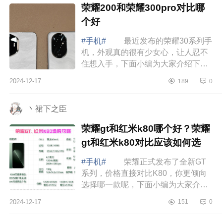
荣耀200和荣耀300pro对比哪
个好
#手机#
最近发布的荣耀30系列手
机，外观真的很有少女心，让人忍不
住想入手，下面小编为大家介绍下荣
耀200和荣耀300pro对比哪个好
2024-12-17
189
0
荣耀200和荣耀300pro对比哪个
好 先说结...
丶裙下之臣
荣耀gt和红米k80哪个好？荣耀
gt和红米k80对比应该如何选
#手机#
荣耀正式发布了全新GT
系列，价格直接对比K80，你更倾向
选择哪一款呢，下面小编为大家介绍
下荣耀gt和红米k80哪个好？荣耀gt和
2024-12-17
151
0
红米k80对比应该如何选 荣耀gt和
红米k80...