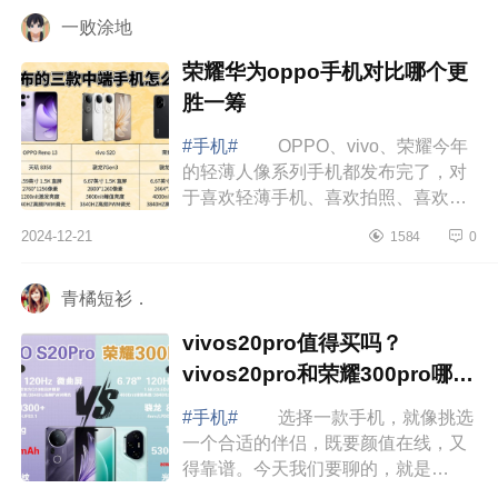
耀300Pro...
一败涂地
荣耀华为oppo手机对比哪个更
胜一筹
#手机#
OPPO、vivo、荣耀今年
的轻薄人像系列手机都发布完了，对
于喜欢轻薄手机、喜欢拍照、喜欢外
观好看的伙伴们该如何选择这三款手
2024-12-21
1584
0
机呢，下面小编为大家介绍下荣耀华
为oppo手...
青橘短衫．
vivos20pro值得买吗？
vivos20pro和荣耀300pro哪个
好
#手机#
选择一款手机，就像挑选
一个合适的伴侣，既要颜值在线，又
得靠谱。今天我们要聊的，就是
vivoS20Pro，正如它的名字那样，既