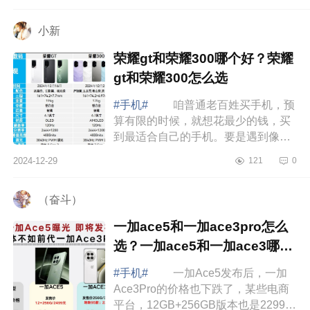
GT还砍掉了独...
小新
荣耀gt和荣耀300哪个好？荣耀
gt和荣耀300怎么选
#手机#
咱普通老百姓买手机，预
算有限的时候，就想花最少的钱，买
到最适合自己的手机。要是遇到像荣
耀300和荣耀GT这样价格差不多的手
2024-12-29
121
0
机，那可真是让人纠结得很，下面小
编为大家...
（奋斗）
一加ace5和一加ace3pro怎么
选？一加ace5和一加ace3哪个
好
#手机#
一加Ace5发布后，一加
Ace3Pro的价格也下跌了，某些电商
平台，12GB+256GB版本也是2299元