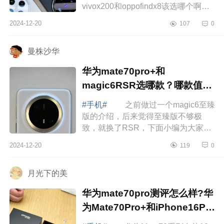
vivox200和oppofindx8该选哪个啊，
好纠结.下面小编为大家介绍下
2024-12-20
107
0
oppofindx8和vivox200哪个好？x200
和findx8选哪个 ...
曼株沙华
华为mate70pro+和
magic6RSR选哪款？哪款值得
入手
#手机#
之前做过一个magic6至臻
版的介绍，后来觉得至臻版不够极
致，就换了RSR，下面小编为大家介
绍下华为mate70pro+和magic6RSR
2024-12-20
119
0
选哪款？哪款值得入手 华为
mate70pro+和magi...
月光下的美
华为mate70pro测评怎么样?华
为Mate70Pro+和iPhone16Pro
哪款拍照好