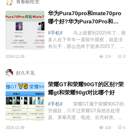
青春献给党
华为Pura70pro和mate70pro
哪个好?华为Pura70Pro和
mate70Pro区别
#手机#
马上就要到2025年了，很
多人在下半年一直暗中观察，就是没
有出手，那么也终于迎来2025了。做
正确的事，还要在正确的时间做事，
2024-12-29
124
0
都是比较重要的。如果买笔记本，评
价君推...
好久不见
荣耀GT和荣耀90GT的区别?荣
耀gt和荣耀90gt对比哪个好
#手机#
荣耀GT属于荣耀90GT的
升级款，只不过荣耀GT虽然在处理
器、屏幕亮度、电池、后壳材质、
WiFi和充电协议上升级了，但相机、
2024-12-29
328
0
屏幕和有线充电基本没变。并且荣耀