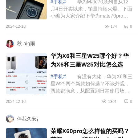
#手机#
华为Mate70系列自从12
月4日开卖以来，销量持续火爆。下面
小编为大家介绍下华为mate70pro测
评怎么样?华为Mate70Pro+和
2024-12-18
174
0
iPhone16Pro哪款拍照好 华为
mate70pro测评怎么样...
秋-aiq雨
华为X6和三星W25哪个好？华
为X6和三星W25对比怎么选
#手机#
有没有大佬，华为X6和三
星W25两个新款如何选？不谈外观，
两款都满意，从配置到日常使用场景
来说，哪款更值得，下面小编为大家
2024-12-18
1364
0
介绍下华为X6和三星W25哪个好？华
为X6和三...
伴我久安¡
荣耀X60pro怎么样值的买吗？