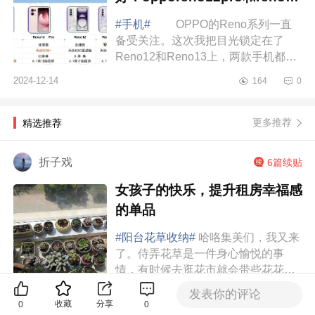
对比如何选
#手机#
OPPO的Reno系列一直
备受关注。这次我把目光锁定在了
Reno12和Reno13上，两款手机都在
3000元左右，但究竟哪款更值得入手
2024-12-14
164
0
呢 opporeno12pro和reno13哪个
好 Reno12Pro...
更多推荐
精选推荐
折子戏
6篇续贴
女孩子的快乐，提升租房幸福感
的单品
#阳台花草收纳#
哈咯集美们，我又来
了。侍弄花草是一件身心愉悦的事
情，有时候去逛花市就会带些花花草
草回来。久而久之，现在就有个很令
发表你的评论
2020-08-24
4033
19
我们头疼的问题了，就是我们阳台的
收藏
分享
0
0