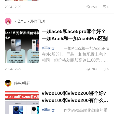
左右，和一加Ace5差不多，考虑到两
2024-12-29
350
0
款手机都使用了下来8Gen3处理器，
这个时候，很...
＜ZYL＞JNYTLX
一加ace5和ace5pro哪个好？
一加Ace5和一加Ace5Pro区别
#手机#
一加Ace5和一加Ace5Pro
在外观设计、屏幕、相机配置上完全
相同，但价格差距却高达1100元，起
售价分别为2299元和3399元，这个差
2024-12-29
783
0
价让不少消费者陷入了困惑，究竟值
不值得为...
晚松明轩
vivox100和vivox200哪个好?
vivox100和vivox200有什么区
别
#手机#
作为vivo高端化战略的重