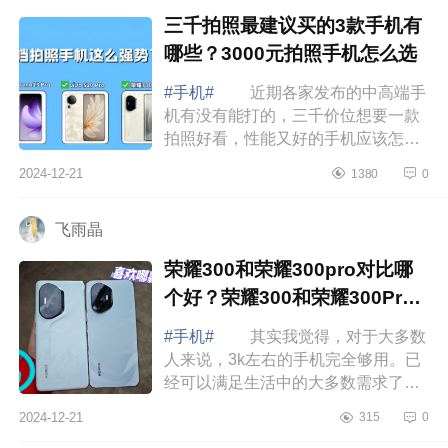
三千拍照最建议买的3款手机有
哪些？3000元拍照手机怎么选
#手机#
近期各家发布的中高端手
机有没有能打的，三千价位想要一款
拍照好看，性能又好的手机应该怎么
选，下面小编为大家介绍下三千拍照
2024-12-21
1380
0
最建议买的3款手机有哪些？3000元
拍照手机...
飞雨晶
荣耀300和荣耀300pro对比哪
个好？荣耀300和荣耀300Pro
的区别
#手机#
其实我觉得，对于大多数
人来说，3k左右的手机完全够用。已
经可以满足生活中的大多数需求了。
下面小编为大家介绍下荣耀300和荣
2024-12-21
315
0
耀300pro对比哪个好？荣耀300和荣