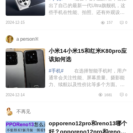
出了自己的最新一代Ultra旗舰机，这
些手机在性能、拍照、还有外观设计
上基本都是顶尖水平，把各大品牌最
2024-12-15
157
0
厉害的技术和最新奇的创意都打包进
去了，...
a person※
小米14小米15和红米K80pro应
该如何选
#手机#
在选择智能手机时，用户
通常会关注性能、屏幕质量、摄影能
力、续航以及性价比等多个方面。小
米15、小米14和红米K80作为小米品
2024-12-14
1681
0
牌下的热门机型，各自具有独特的优
点和缺点...
不再见
opporeno12pro和reno13哪个
好？opporeno12pro和reno13