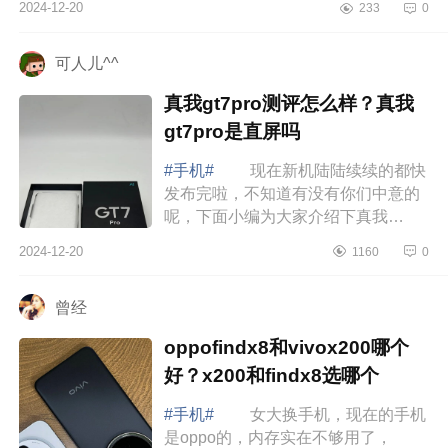
2024-12-20
233
0
时尚又具备实力，让你一眼就心动。
下面小编为...
可人儿^^
真我gt7pro测评怎么样？真我
gt7pro是直屏吗
#手机#
现在新机陆陆续续的都快
发布完啦，不知道有没有你们中意的
呢，下面小编为大家介绍下真我
gt7pro测评怎么样？真我gt7pro是直屏
2024-12-20
1160
0
吗 真我gt7pro测评怎么样 十
一月份入...
曾经
oppofindx8和vivox200哪个
好？x200和findx8选哪个
#手机#
女大换手机，现在的手机
是oppo的，内存实在不够用了，