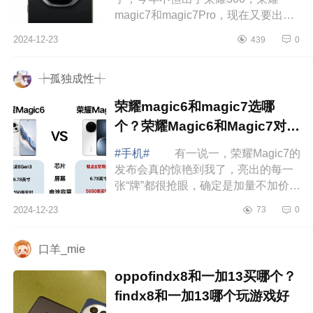
magic7和magic7Pro，现在又要出一
款荣耀magic7RSR，就问你期不期
2024-12-23
439
0
待。下面小编为大家介绍下荣耀
magic7pro和magic7...
┾孤独成性┽
荣耀magic6和magic7选哪
个？荣耀Magic6和Magic7对比
哪个好
#手机#
有一说一，荣耀Magic7的
发布会真的惊艳到我了，亮出的每一
张“牌”都很抢眼，确定是加量不加价无
疑了。下面小编为大家介绍下荣耀
2024-12-23
73
0
magic6和magic7选哪个？荣耀
Magic6和Ma...
口羊_mie
oppofindx8和一加13买哪个？
findx8和一加13哪个玩游戏好