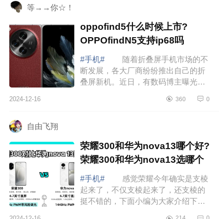
等→→你☆！
oppofind5什么时候上市?
OPPOfindN5支持ip68吗
#手机#
随着折叠屏手机市场的不
断发展，各大厂商纷纷推出自己的折
叠屏新机。近日，有数码博主曝光了
OPPOFindN5的功能配置，并称它
2024-12-16
360
0
是“明年上半年最强折叠。”下面小编为
大家介...
自由飞翔
荣耀300和华为nova13哪个好?
荣耀300和华为nova13选哪个
#手机#
感觉荣耀今年确实是支棱
起来了，不仅支棱起来了，还支棱的
挺不错的，下面小编为大家介绍下荣
耀300和华为nova13哪个好?荣耀300
2024-12-16
214
0